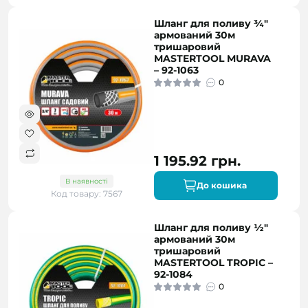
Шланг для поливу ¾"
армований 30м
тришаровий
MASTERTOOL MURAVA
– 92-1063
0
1 195.92 грн.
В наявності
До кошика
Код товару: 7567
Шланг для поливу ½"
армований 30м
тришаровий
MASTERTOOL TROPIC –
92-1084
0