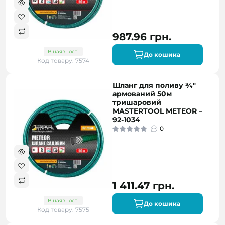
987.96 грн.
В наявності
До кошика
Код товару: 7574
Шланг для поливу ¾"
армований 50м
тришаровий
MASTERTOOL METEOR –
92-1034
0
1 411.47 грн.
В наявності
До кошика
Код товару: 7575