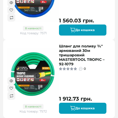
1 560.03 грн.
В наявності
До кошика
Код товару: 7571
Шланг для поливу ¾"
армований 30м
тришаровий
MASTERTOOL TROPIC –
92-1079
0
1 912.73 грн.
В наявності
До кошика
Код товару: 7572