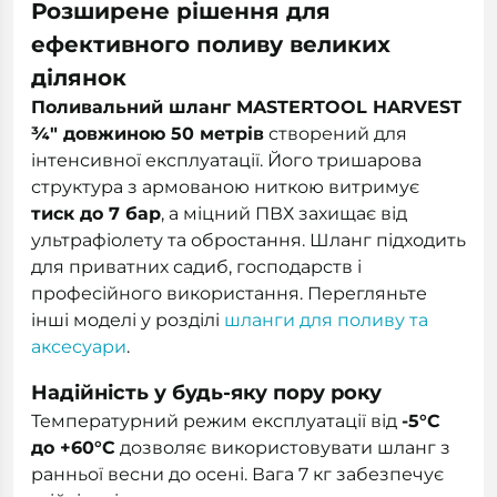
Розширене рішення для
ефективного поливу великих
ділянок
Поливальний шланг MASTERTOOL HARVEST
¾" довжиною 50 метрів
створений для
інтенсивної експлуатації. Його тришарова
структура з армованою ниткою витримує
тиск до 7 бар
, а міцний ПВХ захищає від
ультрафіолету та обростання. Шланг підходить
для приватних садиб, господарств і
професійного використання. Перегляньте
інші моделі у розділі
шланги для поливу та
аксесуари
.
Надійність у будь-яку пору року
Температурний режим експлуатації від
-5°С
до +60°С
дозволяє використовувати шланг з
ранньої весни до осені. Вага 7 кг забезпечує