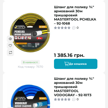
Шланг для поливу ¾"
армований 30м
тришаровий
MASTERTOOL PCHELKA
– 92-1068
0
1 385.16 грн.
В наявності
До кошика
Код товару: 7570
Шланг для поливу ¾"
армований 30м
тришаровий
MASTERTOOL
VODOGRAY – 92-1073
0