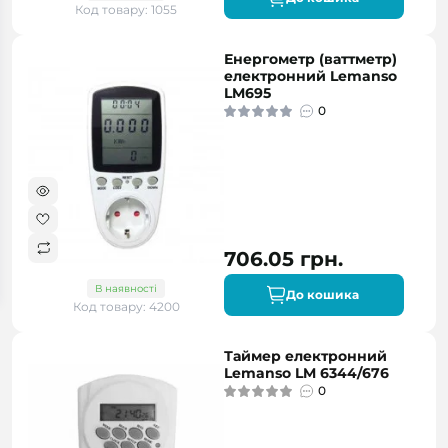
Код товару: 1055
Енергометр (ваттметр)
електронний Lemanso
LM695
0
706.05 грн.
В наявності
До кошика
Код товару: 4200
Таймер електронний
Lemanso LM 6344/676
0