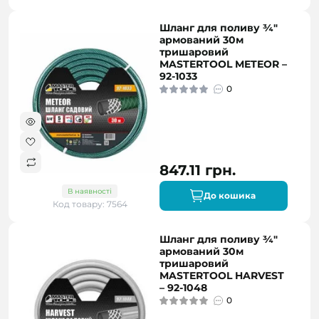
Шланг для поливу ¾"
армований 30м
тришаровий
MASTERTOOL METEOR –
92-1033
0
847.11 грн.
В наявності
До кошика
Код товару: 7564
Шланг для поливу ¾"
армований 30м
тришаровий
MASTERTOOL HARVEST
– 92-1048
0