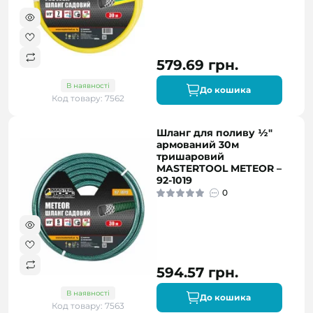
579.69 грн.
В наявності
До кошика
Код товару: 7562
Шланг для поливу ½"
армований 30м
тришаровий
MASTERTOOL METEOR –
92-1019
0
594.57 грн.
В наявності
До кошика
Код товару: 7563