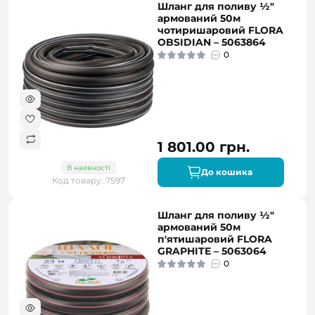
Шланг для поливу ½″
армований 50м
чотиришаровий FLORA
OBSIDIAN – 5063864
0
1 801.00 грн.
В наявності
До кошика
Код товару: 7597
Шланг для поливу ½"
армований 50м
п'ятишаровий FLORA
GRAPHITE – 5063064
0