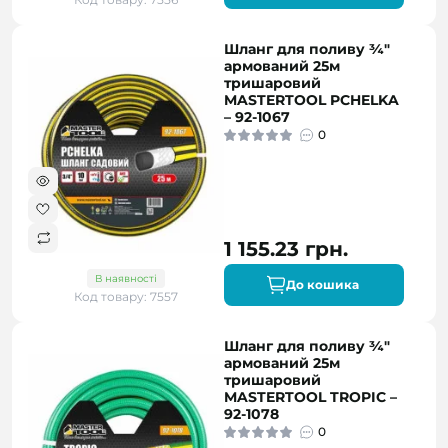
Шланг для поливу ¾"
армований 25м
тришаровий
MASTERTOOL PCHELKA
– 92-1067
0
1 155.23 грн.
В наявності
До кошика
Код товару: 7557
Шланг для поливу ¾"
армований 25м
тришаровий
MASTERTOOL TROPIC –
92-1078
0