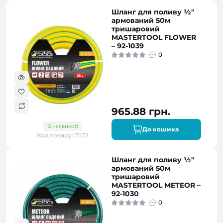
Шланг для поливу ½"
армований 50м
тришаровий
MASTERTOOL FLOWER
– 92-1039
0
965.88 грн.
В наявності
До кошика
Код товару: 7573
Шланг для поливу ½"
армований 50м
тришаровий
MASTERTOOL METEOR –
92-1030
0