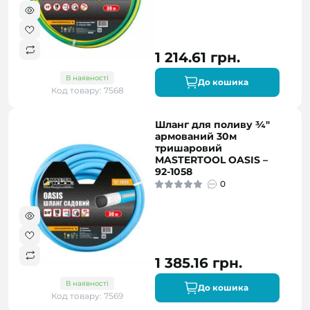
1 214.61 грн.
В наявності
До кошика
Код товару: 7568
Шланг для поливу ¾"
армований 30м
тришаровий
MASTERTOOL OASIS –
92-1058
0
1 385.16 грн.
В наявності
До кошика
Код товару: 7569