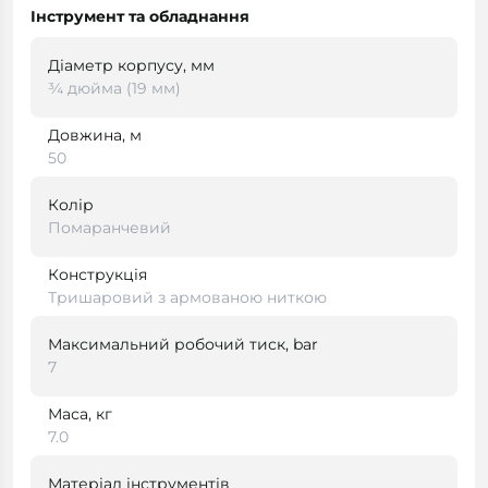
Інструмент та обладнання
Діаметр корпусу, мм
¾ дюйма (19 мм)
Довжина, м
50
Колір
Помаранчевий
Конструкція
Тришаровий з армованою ниткою
Максимальний робочий тиск, bar
7
Маса, кг
7.0
Матеріал інструментів