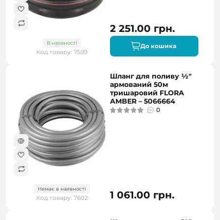
2 251.00 грн.
В наявності
До кошика
Код товару: 7599
Шланг для поливу ½"
армований 50м
тришаровий FLORA
AMBER – 5066664
0
Немає в наявності
1 061.00 грн.
Код товару: 7602