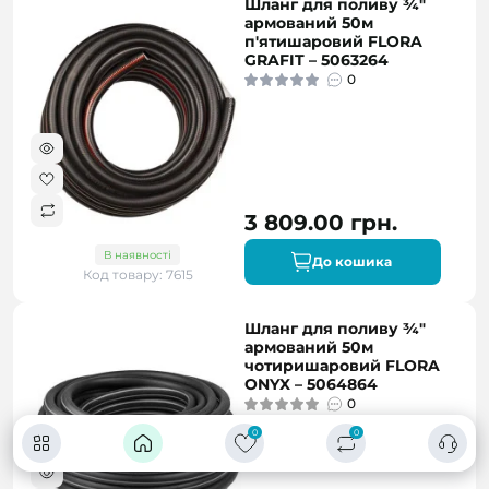
Шланг для поливу ¾"
армований 50м
п'ятишаровий FLORA
GRAFIT – 5063264
0
3 809.00 грн.
В наявності
До кошика
Код товару: 7615
Шланг для поливу ¾"
армований 50м
чотиришаровий FLORA
ONYX – 5064864
0
0
0