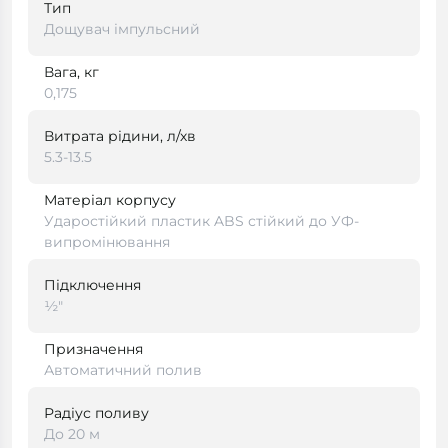
Тип
Дощувач імпульсний
Вага, кг
0,175
Витрата рідини, л/хв
5.3-13.5
Матеріал корпусу
Ударостійкий пластик ABS стійкий до УФ-
випромінювання
Підключення
½"
Призначення
Автоматичний полив
Радіус поливу
До 20 м