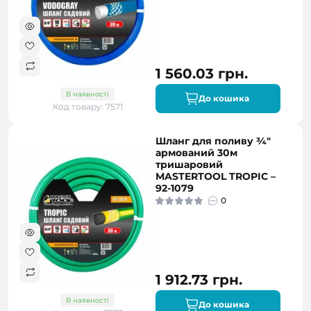
1 560.03 грн.
В наявності
До кошика
Код товару: 7571
Шланг для поливу ¾"
армований 30м
тришаровий
MASTERTOOL TROPIC –
92-1079
0
1 912.73 грн.
В наявності
До кошика