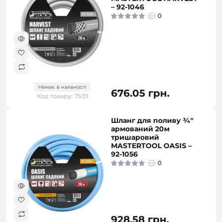
– 92-1046
0
Немає в наявності
676.05 грн.
Код товару: 7539
Шланг для поливу ¾"
армований 20м
тришаровий
MASTERTOOL OASIS –
92-1056
0
928.58 грн.