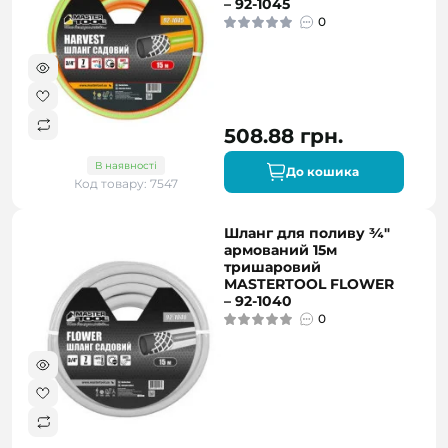
– 92-1045
0
508.88 грн.
В наявності
До кошика
Код товару: 7547
Шланг для поливу ¾"
армований 15м
тришаровий
MASTERTOOL FLOWER
– 92-1040
0