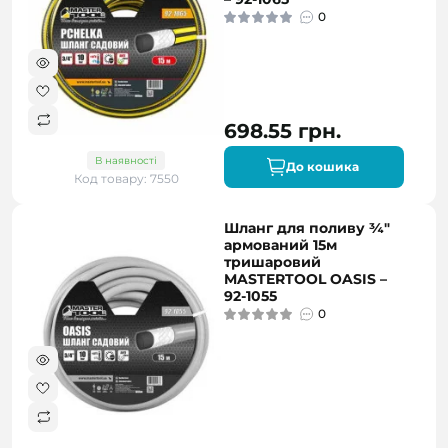
0
698.55 грн.
В наявності
До кошика
Код товару: 7550
Шланг для поливу ¾"
армований 15м
тришаровий
MASTERTOOL OASIS –
92-1055
0