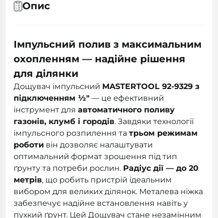
Опис
Імпульсний полив з максимальним
охопленням — надійне рішення
для ділянки
Дощувач імпульсний
MASTERTOOL 92-9329 з
підключенням ½"
— це ефективний
інструмент для
автоматичного поливу
газонів, клумб і городів
. Завдяки технології
імпульсного розпилення та
трьом режимам
роботи
він дозволяє налаштувати
оптимальний формат зрошення під тип
ґрунту та потреби рослин.
Радіус дії — до 20
метрів
, що робить пристрій ідеальним
вибором для великих ділянок. Металева ніжка
забезпечує надійне встановлення навіть у
пухкий ґрунт. Цей Дощувач стане незамінним