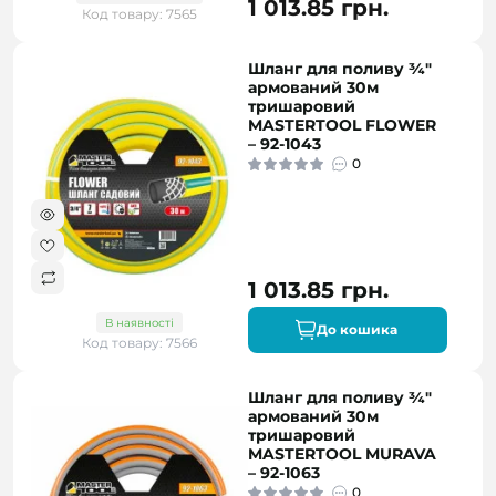
1 013.85 грн.
Код товару: 7565
Шланг для поливу ¾"
армований 30м
тришаровий
MASTERTOOL FLOWER
– 92-1043
0
1 013.85 грн.
В наявності
До кошика
Код товару: 7566
Шланг для поливу ¾"
армований 30м
тришаровий
MASTERTOOL MURAVA
– 92-1063
0