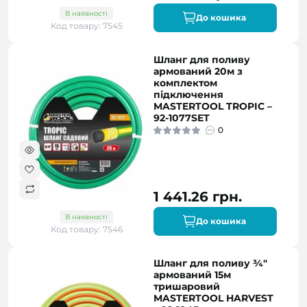
В наявності
До кошика
Код товару: 7545
Шланг для поливу
армований 20м з
комплектом
підключення
MASTERTOOL TROPIC –
92-1077SET
0
1 441.26 грн.
В наявності
До кошика
Код товару: 7546
Шланг для поливу ¾"
армований 15м
тришаровий
MASTERTOOL HARVEST