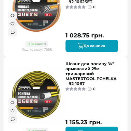
– 92-1062SET
0
1 028.75 грн.
В наявності
До кошика
Код товару: 7556
Шланг для поливу ¾"
армований 25м
тришаровий
MASTERTOOL PCHELKA
– 92-1067
0
1 155.23 грн.
В наявності