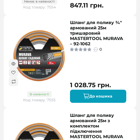
Немає в наявності
847.11 грн.
Код товару: 7554
Шланг для поливу ¾"
армований 25м
тришаровий
MASTERTOOL MURAVA
– 92-1062
0
1 028.75 грн.
В наявності
До кошика
Код товару: 7555
Шланг для поливу
армований 25м з
комплектом
підключення
MASTERTOOL MURAVA