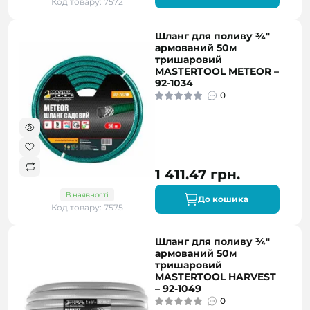
Код товару: 7572
Шланг для поливу ¾"
армований 50м
тришаровий
MASTERTOOL METEOR –
92-1034
0
1 411.47 грн.
В наявності
До кошика
Код товару: 7575
Шланг для поливу ¾"
армований 50м
тришаровий
MASTERTOOL HARVEST
– 92-1049
0