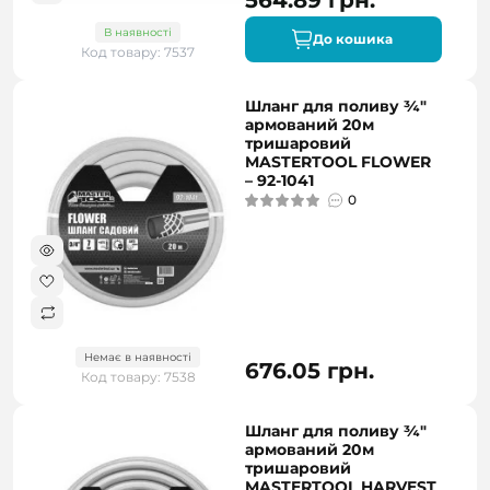
564.89 грн.
В наявності
До кошика
Код товару: 7537
Шланг для поливу ¾"
армований 20м
тришаровий
MASTERTOOL FLOWER
– 92-1041
0
Немає в наявності
676.05 грн.
Код товару: 7538
Шланг для поливу ¾"
армований 20м
тришаровий
MASTERTOOL HARVEST