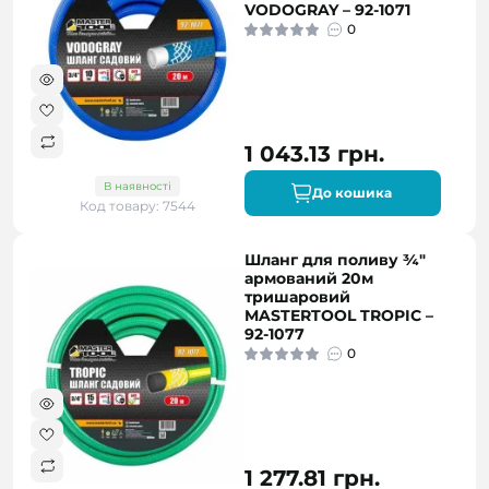
VODOGRAY – 92-1071
0
1 043.13 грн.
В наявності
До кошика
Код товару: 7544
Шланг для поливу ¾"
армований 20м
тришаровий
MASTERTOOL TROPIC –
92-1077
0
1 277.81 грн.