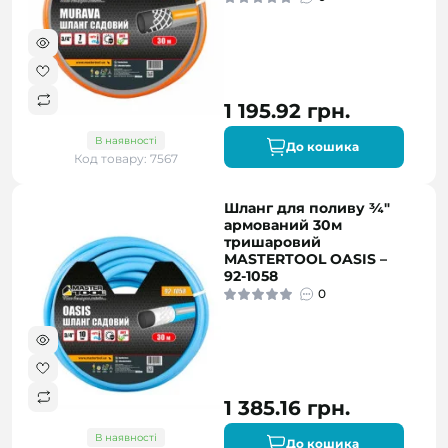
1 195.92 грн.
В наявності
До кошика
Код товару: 7567
Шланг для поливу ¾"
армований 30м
тришаровий
MASTERTOOL OASIS –
92-1058
0
1 385.16 грн.
В наявності
До кошика