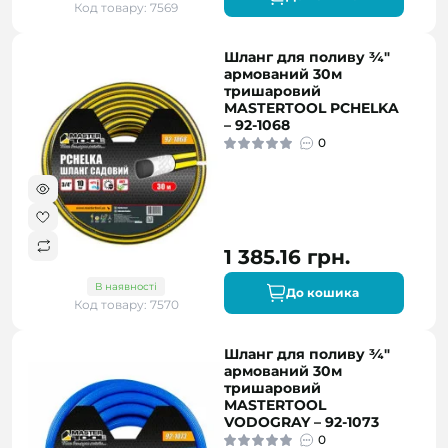
Код товару: 7569
Шланг для поливу ¾"
армований 30м
тришаровий
MASTERTOOL PCHELKA
– 92-1068
0
1 385.16 грн.
В наявності
До кошика
Код товару: 7570
Шланг для поливу ¾"
армований 30м
тришаровий
MASTERTOOL
VODOGRAY – 92-1073
0