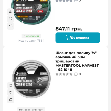
0
847.11 грн.
В наявності
До кошика
Код товару: 7564
Шланг для поливу ¾"
армований 30м
тришаровий
MASTERTOOL HARVEST
– 92-1048
0
Немає в наявності