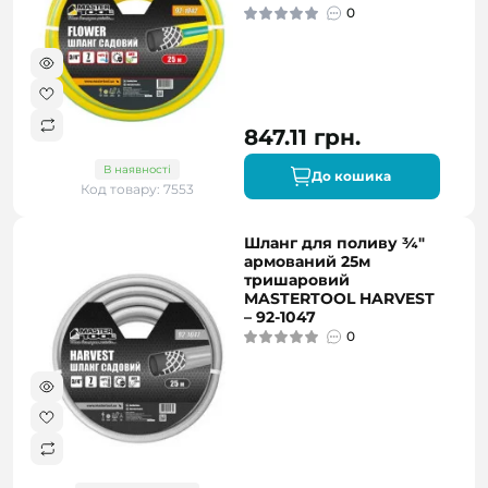
0
847.11 грн.
В наявності
До кошика
Код товару: 7553
Шланг для поливу ¾"
армований 25м
тришаровий
MASTERTOOL HARVEST
– 92-1047
0