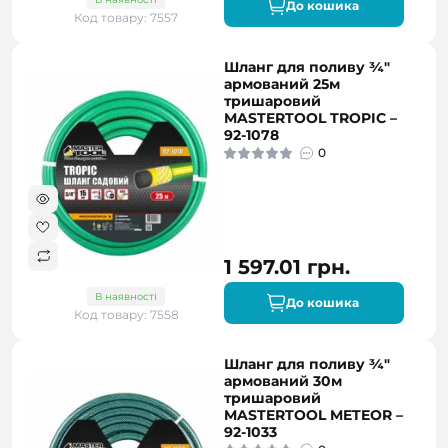
До кошика
Код товару: 7557
Шланг для поливу ¾"
армований 25м
тришаровий
MASTERTOOL TROPIC –
92-1078
0
1 597.01 грн.
В наявності
До кошика
Код товару: 7558
Шланг для поливу ¾"
армований 30м
тришаровий
MASTERTOOL METEOR –
92-1033