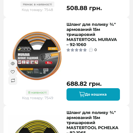
Немає в наявності
508.88 грн.
Код товару: 7548
Шланг для поливу ¾"
армований 15м
тришаровий
MASTERTOOL MURAVA
– 92-1060
0
688.82 грн.
В наявності
До кошика
Код товару: 7549
Шланг для поливу ¾"
армований 15м
тришаровий
MASTERTOOL PCHELKA
– 92-1065