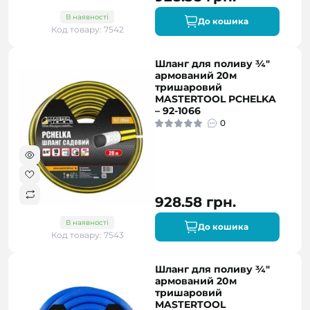
В наявності
До кошика
Код товару: 7542
Шланг для поливу ¾"
армований 20м
тришаровий
MASTERTOOL PCHELKA
– 92-1066
0
928.58 грн.
В наявності
До кошика
Код товару: 7543
Шланг для поливу ¾"
армований 20м
тришаровий
MASTERTOOL