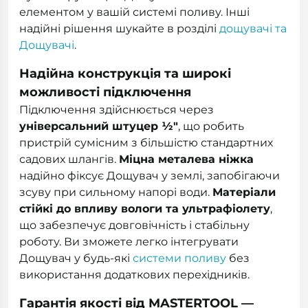
елементом у вашій системі поливу. Інші
надійні рішення шукайте в розділі
дощувачі та
Дощувачі
.
Надійна конструкція та широкі
можливості підключення
Підключення здійснюється через
універсальний штуцер ½"
, що робить
пристрій сумісним з більшістю стандартних
садових шлангів.
Міцна металева ніжка
надійно фіксує Дощувач у землі, запобігаючи
зсуву при сильному напорі води.
Матеріали
стійкі до впливу вологи та ультрафіолету
,
що забезпечує довговічність і стабільну
роботу. Ви зможете легко інтегрувати
Дощувач у будь-які
системи поливу
без
використання додаткових перехідників.
Гарантія якості від MASTERTOOL —