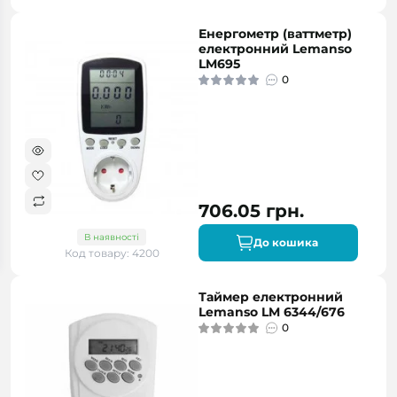
Енергометр (ваттметр)
електронний Lemanso
LM695
0
706.05 грн.
В наявності
До кошика
Код товару: 4200
Таймер електронний
Lemanso LM 6344/676
0