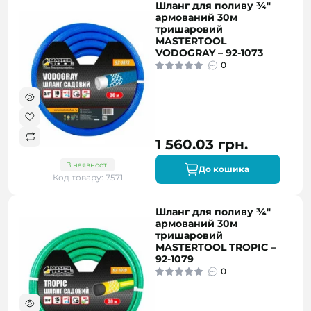
Шланг для поливу ¾"
армований 30м
тришаровий
MASTERTOOL
VODOGRAY – 92-1073
0
1 560.03 грн.
В наявності
До кошика
Код товару: 7571
Шланг для поливу ¾"
армований 30м
тришаровий
MASTERTOOL TROPIC –
92-1079
0