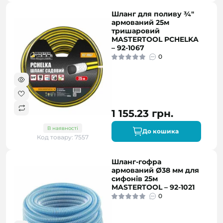
Шланг для поливу ¾"
армований 25м
тришаровий
MASTERTOOL PCHELKA
– 92-1067
0
1 155.23 грн.
В наявності
До кошика
Код товару: 7557
Шланг-гофра
армований Ø38 мм для
сифонів 25м
MASTERTOOL – 92-1021
0