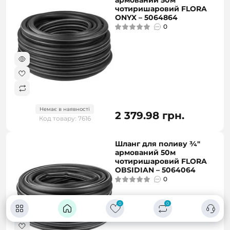
армований 50м
чотиришаровий FLORA
ONYX – 5064864
0
Немає в наявності
2 379.98 грн.
Код товару: 7616
Шланг для поливу ¾″
армований 50м
чотиришаровий FLORA
OBSIDIAN – 5064064
0
0
0