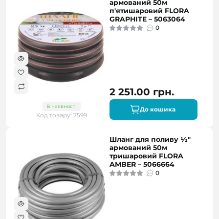
армований 50м
п'ятишаровий FLORA
GRAPHITE – 5063064
0
2 251.00 грн.
В наявності
До кошика
Код товару: 7599
Шланг для поливу ½"
армований 50м
тришаровий FLORA
AMBER – 5066664
0