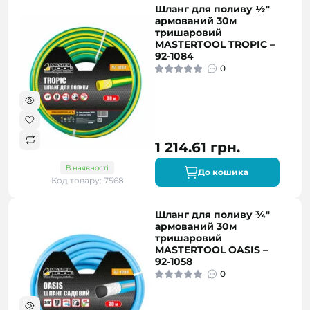
Шланг для поливу ½"
армований 30м
тришаровий
MASTERTOOL TROPIC –
92-1084
0
1 214.61 грн.
В наявності
До кошика
Код товару: 7568
Шланг для поливу ¾"
армований 30м
тришаровий
MASTERTOOL OASIS –
92-1058
0