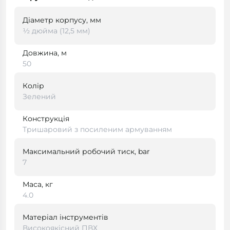
Діаметр корпусу, мм
½ дюйма (12,5 мм)
Довжина, м
50
Колір
Зелений
Конструкція
Тришаровий з посиленим армуванням
Максимальний робочий тиск, bar
7
Маса, кг
4.0
Матеріал інструментів
Високоякісний ПВХ