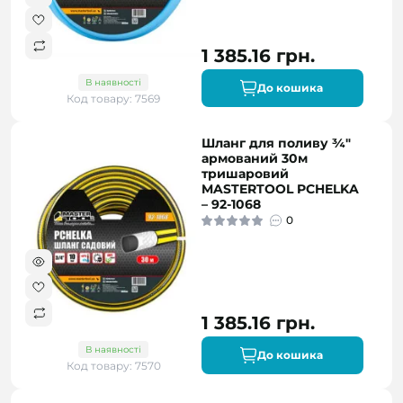
1 385.16 грн.
В наявності
До кошика
Код товару: 7569
Шланг для поливу ¾"
армований 30м
тришаровий
MASTERTOOL PCHELKA
– 92-1068
0
1 385.16 грн.
В наявності
До кошика
Код товару: 7570