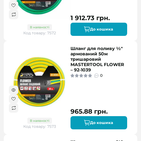
1 912.73 грн.
В наявності
До кошика
Код товару: 7572
Шланг для поливу ½"
армований 50м
тришаровий
MASTERTOOL FLOWER
– 92-1039
0
965.88 грн.
В наявності
До кошика
Код товару: 7573