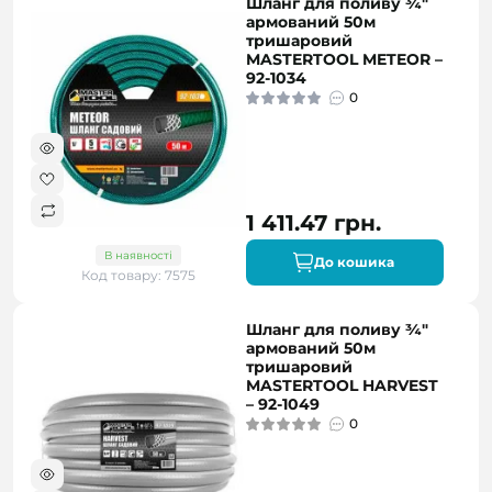
Шланг для поливу ¾"
армований 50м
тришаровий
MASTERTOOL METEOR –
92-1034
0
1 411.47 грн.
В наявності
До кошика
Код товару: 7575
Шланг для поливу ¾"
армований 50м
тришаровий
MASTERTOOL HARVEST
– 92-1049
0