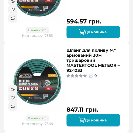
594.57 грн.
В наявності
До кошика
Код товару: 7563
Шланг для поливу ¾"
армований 30м
тришаровий
MASTERTOOL METEOR –
92-1033
0
847.11 грн.
В наявності
До кошика
Код товару: 7564