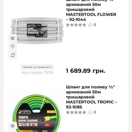
армований 50м
тришаровий
MASTERTOOL FLOWER
– 92-1044
0
Немає в наявності
1 689.89 грн.
Код товару: 7578
Шланг для поливу ½"
армований 50м
тришаровий
MASTERTOOL TROPIC –
92-1085
0