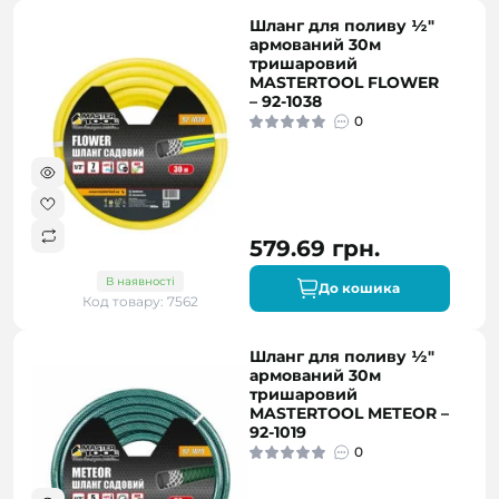
Шланг для поливу ½"
армований 30м
тришаровий
MASTERTOOL FLOWER
– 92-1038
0
579.69 грн.
В наявності
До кошика
Код товару: 7562
Шланг для поливу ½"
армований 30м
тришаровий
MASTERTOOL METEOR –
92-1019
0