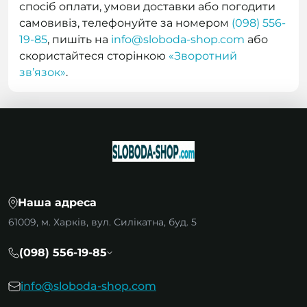
спосіб оплати, умови доставки або погодити
самовивіз, телефонуйте за номером
(098) 556-
19-85
, пишіть на
info@sloboda-shop.com
або
скористайтеся сторінкою
«Зворотний
зв’язок»
.
Наша адреса
61009, м. Харків, вул. Силікатна, буд. 5
(098) 556-19-85
info@sloboda-shop.com