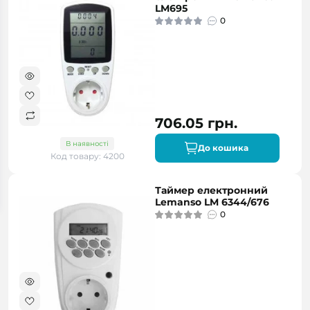
LM695
0
706.05 грн.
В наявності
До кошика
Код товару: 4200
Таймер електронний
Lemanso LM 6344/676
0