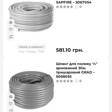
SAPFIRE – 5067054
0
Немає в наявності
581.10 грн.
Код товару: 7593
Шланг для поливу ½"
армований 30м
тришаровий GRAD –
5068055
0