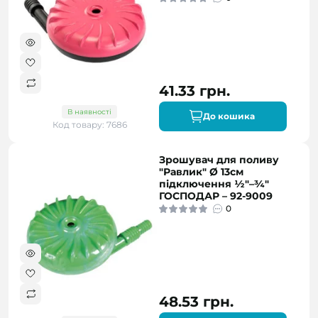
41.33 грн.
В наявності
До кошика
Код товару: 7686
Зрошувач для поливу
"Равлик" Ø 13см
підключення ½"–¾"
ГОСПОДАР – 92-9009
0
48.53 грн.