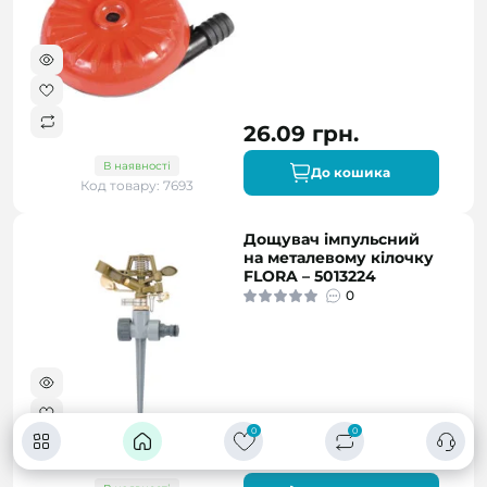
26.09 грн.
В наявності
До кошика
Код товару: 7693
Дощувач імпульсний
на металевому кілочку
FLORA – 5013224
0
0
0
378.00 грн.