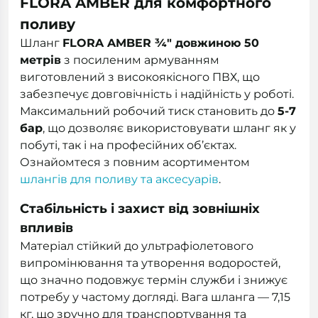
FLORA AMBER для комфортного
поливу
Шланг
FLORA AMBER ¾" довжиною 50
метрів
з посиленим армуванням
виготовлений з високоякісного ПВХ, що
забезпечує довговічність і надійність у роботі.
Максимальний робочий тиск становить до
5-7
бар
, що дозволяє використовувати шланг як у
побуті, так і на професійних об’єктах.
Ознайомтеся з повним асортиментом
шлангів для поливу та аксесуарів
.
Стабільність і захист від зовнішніх
впливів
Матеріал стійкий до ультрафіолетового
випромінювання та утворення водоростей,
що значно подовжує термін служби і знижує
потребу у частому догляді. Вага шланга — 7,15
кг, що зручно для транспортування та