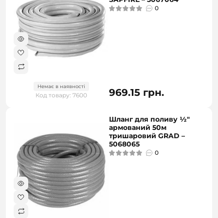
0
Немає в наявності
969.15 грн.
Код товару: 7600
Шланг для поливу ½"
армований 50м
тришаровий GRAD –
5068065
0