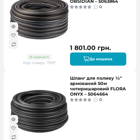
OBSIDIAN – 5063864
0
1 801.00 грн.
В наявності
До кошика
Код товару: 7597
Шланг для поливу ½″
армований 50м
чотиришаровий FLORA
ONYX – 5064664
0