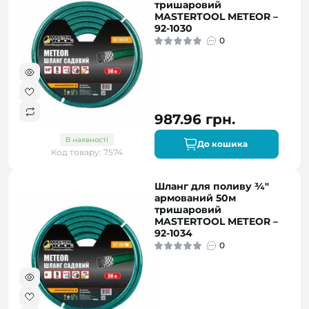
тришаровий
MASTERTOOL METEOR –
92-1030
0
987.96 грн.
В наявності
До кошика
Код товару: 7574
Шланг для поливу ¾"
армований 50м
тришаровий
MASTERTOOL METEOR –
92-1034
0