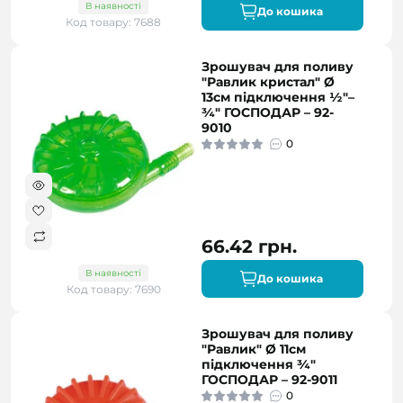
В наявності
До кошика
Код товару: 7688
Зрошувач для поливу
"Равлик кристал" Ø
13см підключення ½"–
¾" ГОСПОДАР – 92-
9010
0
66.42 грн.
В наявності
До кошика
Код товару: 7690
Зрошувач для поливу
"Равлик" Ø 11см
підключення ¾"
ГОСПОДАР – 92-9011
0