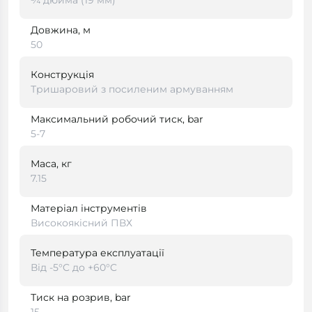
¾ дюйма (19 мм)
Довжина, м
50
Конструкція
Тришаровий з посиленим армуванням
Максимальний робочий тиск, bar
5-7
Маса, кг
7.15
Матеріал інструментів
Високоякісний ПВХ
Температура експлуатації
Від -5°C до +60°C
Тиск на розрив, bar