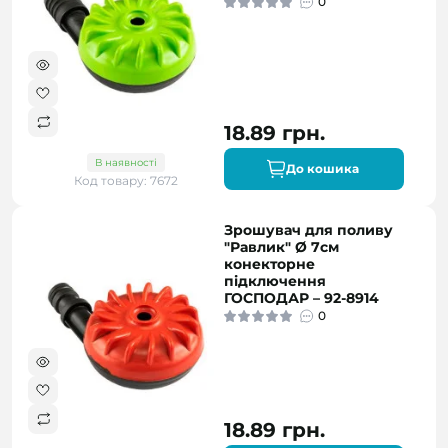
0
18.89 грн.
В наявності
До кошика
Код товару: 7672
Зрошувач для поливу
"Равлик" Ø 7см
конекторне
підключення
ГОСПОДАР – 92-8914
0
18.89 грн.