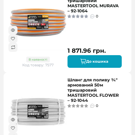
тришаровий
MASTERTOOL MURAVA
– 92-1064
0
1 871.96 грн.
В наявності
До кошика
Код товару: 7577
Шланг для поливу ¾"
армований 50м
тришаровий
MASTERTOOL FLOWER
– 92-1044
0