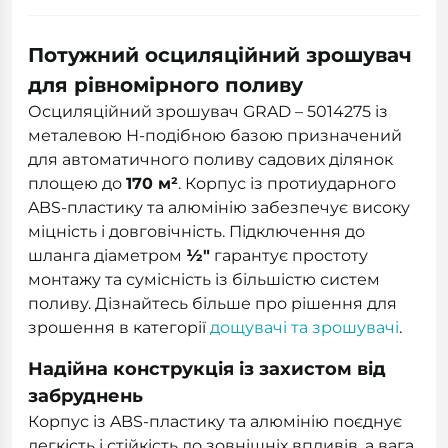
Потужний осциляційний зрошувач
для рівномірного поливу
Осциляційний зрошувач GRAD – 5014275 із
металевою Н-подібною базою призначений
для автоматичного поливу садових ділянок
площею до
170 м²
. Корпус із протиударного
ABS-пластику та алюмінію забезпечує високу
міцність і довговічність. Підключення до
шланга діаметром
½"
гарантує простоту
монтажу та сумісність із більшістю систем
поливу. Дізнайтесь більше про рішення для
зрошення в категорії
дощувачі та зрошувачі
.
Надійна конструкція із захистом від
забруднень
Корпус із ABS-пластику та алюмінію поєднує
легкість і стійкість до зовнішніх впливів, а вага