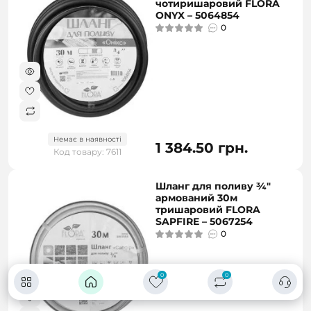
чотиришаровий FLORA
ONYX – 5064854
0
Немає в наявності
1 384.50 грн.
Код товару: 7611
Шланг для поливу ¾"
армований 30м
тришаровий FLORA
SAPFIRE – 5067254
0
0
0