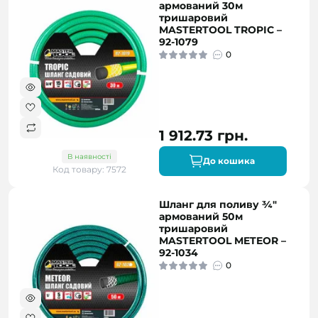
армований 30м
тришаровий
MASTERTOOL TROPIC –
92-1079
0
1 912.73 грн.
В наявності
До кошика
Код товару: 7572
Шланг для поливу ¾"
армований 50м
тришаровий
MASTERTOOL METEOR –
92-1034
0