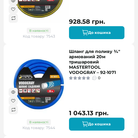
928.58 грн.
В наявності
До кошика
Код товару: 7543
Шланг для поливу ¾"
армований 20м
тришаровий
MASTERTOOL
VODOGRAY – 92-1071
0
1 043.13 грн.
В наявності
До кошика
Код товару: 7544