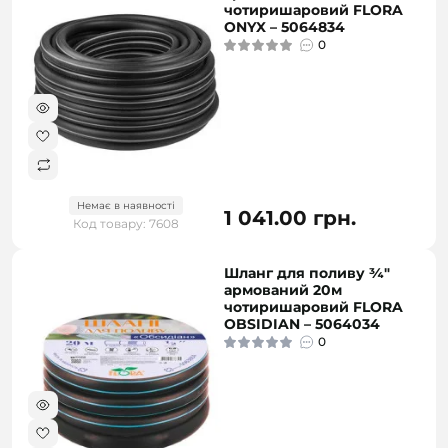
чотиришаровий FLORA
ONYX – 5064834
0
Немає в наявності
1 041.00 грн.
Код товару: 7608
Шланг для поливу ¾"
армований 20м
чотиришаровий FLORA
OBSIDIAN – 5064034
0