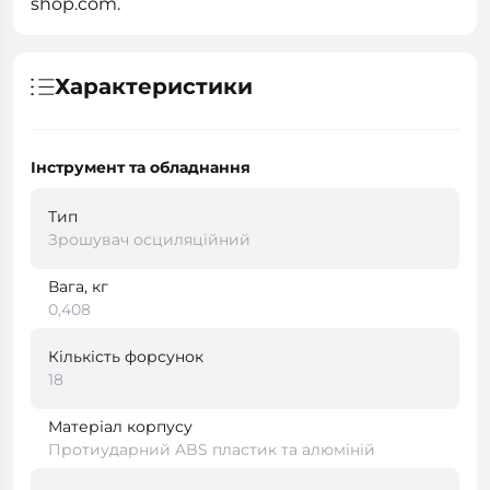
shop.com.
Характеристики
Інструмент та обладнання
Тип
Зрошувач осциляційний
Вага, кг
0,408
Кількість форсунок
18
Матеріал корпусу
Протиударний ABS пластик та алюміній