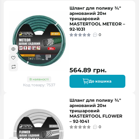
Шланг для поливу ¾"
армований 20м
тришаровий
MASTERTOOL METEOR –
92-1031
0
564.89 грн.
В наявності
До кошика
Код товару: 7537
Шланг для поливу ¾"
армований 20м
тришаровий
MASTERTOOL FLOWER
– 92-1041
0