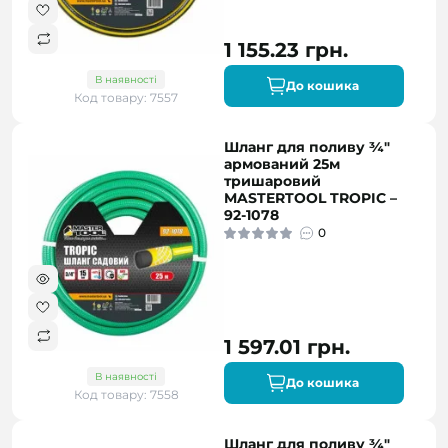
1 155.23 грн.
В наявності
До кошика
Код товару: 7557
Шланг для поливу ¾"
армований 25м
тришаровий
MASTERTOOL TROPIC –
92-1078
0
1 597.01 грн.
В наявності
До кошика
Код товару: 7558
Шланг для поливу ¾"