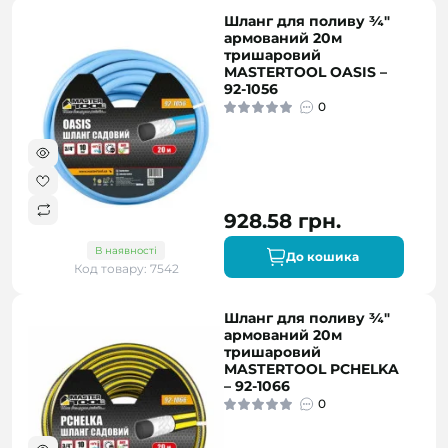
Шланг для поливу ¾"
армований 20м
тришаровий
MASTERTOOL OASIS –
92-1056
0
928.58 грн.
В наявності
До кошика
Код товару: 7542
Шланг для поливу ¾"
армований 20м
тришаровий
MASTERTOOL PCHELKA
– 92-1066
0