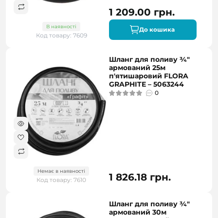
1 209.00 грн.
В наявності
До кошика
Код товару: 7609
Шланг для поливу ¾"
армований 25м
п'ятишаровий FLORA
GRAPHITE – 5063244
0
Немає в наявності
1 826.18 грн.
Код товару: 7610
Шланг для поливу ¾"
армований 30м