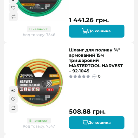
1 441.26 грн.
В наявності
До кошика
Код товару: 7546
Шланг для поливу ¾"
армований 15м
тришаровий
MASTERTOOL HARVEST
– 92-1045
0
508.88 грн.
В наявності
До кошика
Код товару: 7547