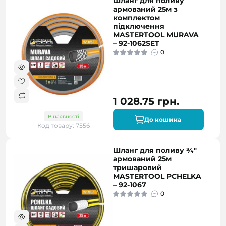
Шланг для поливу
армований 25м з
комплектом
підключення
MASTERTOOL MURAVA
– 92-1062SET
0
1 028.75 грн.
В наявності
До кошика
Код товару: 7556
Шланг для поливу ¾"
армований 25м
тришаровий
MASTERTOOL PCHELKA
– 92-1067
0