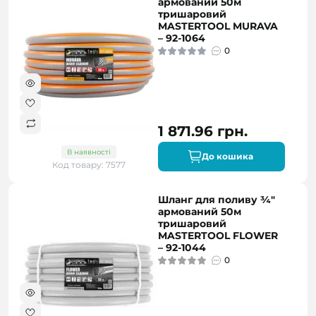
армований 50м
тришаровий
MASTERTOOL MURAVA
– 92-1064
0
1 871.96 грн.
В наявності
До кошика
Код товару: 7577
Шланг для поливу ¾"
армований 50м
тришаровий
MASTERTOOL FLOWER
– 92-1044
0