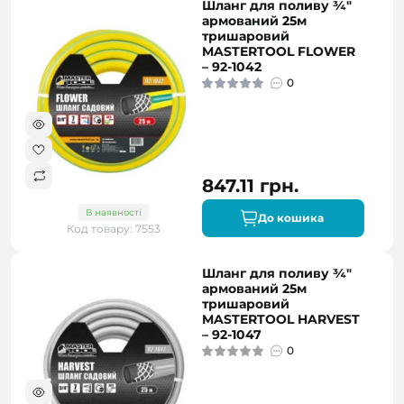
Шланг для поливу ¾"
армований 25м
тришаровий
MASTERTOOL FLOWER
– 92-1042
0
847.11 грн.
В наявності
До кошика
Код товару: 7553
Шланг для поливу ¾"
армований 25м
тришаровий
MASTERTOOL HARVEST
– 92-1047
0