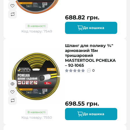
688.82 грн.
В наявності
До кошика
Код товару: 7549
Шланг для поливу ¾"
армований 15м
тришаровий
MASTERTOOL PCHELKA
– 92-1065
0
698.55 грн.
В наявності
До кошика
Код товару: 7550