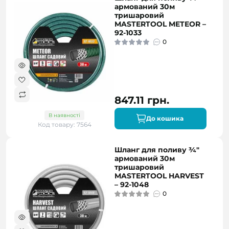
армований 30м
тришаровий
MASTERTOOL METEOR –
92-1033
0
847.11 грн.
В наявності
До кошика
Код товару: 7564
Шланг для поливу ¾"
армований 30м
тришаровий
MASTERTOOL HARVEST
– 92-1048
0