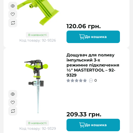
120.06 грн.
В наявності
До кошика
Код товару: 92-9326
Дощувач для поливу
імпульсний 3-х
режимне підключення
½" MASTERTOOL – 92-
9329
0
209.33 грн.
В наявності
До кошика
Код товару: 92-9329