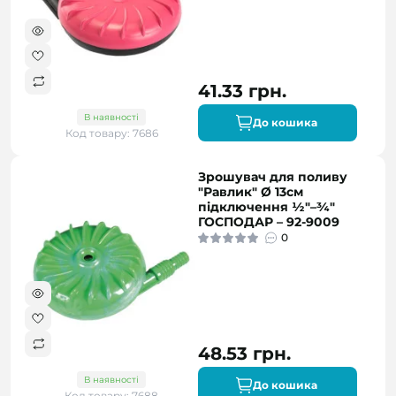
41.33 грн.
В наявності
До кошика
Код товару: 7686
Зрошувач для поливу
"Равлик" Ø 13см
підключення ½"–¾"
ГОСПОДАР – 92-9009
0
48.53 грн.
В наявності
До кошика
Код товару: 7688