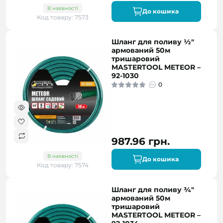
В наявності
До кошика
Код товару: 7573
Шланг для поливу ½"
армований 50м
тришаровий
MASTERTOOL METEOR –
92-1030
0
987.96 грн.
В наявності
До кошика
Код товару: 7574
Шланг для поливу ¾"
армований 50м
тришаровий
MASTERTOOL METEOR –