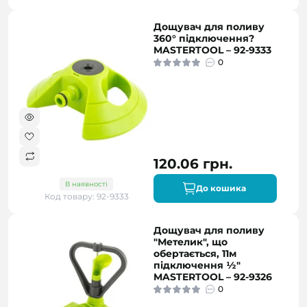
Дощувач для поливу
360° підключення?
MASTERTOOL – 92-9333
0
120.06 грн.
В наявності
До кошика
Код товару: 92-9333
Дощувач для поливу
"Метелик", що
обертається, 11м
підключення ½"
MASTERTOOL – 92-9326
0