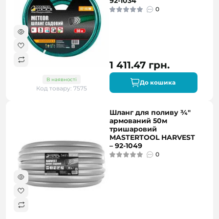
92-1034
0
1 411.47 грн.
В наявності
До кошика
Код товару: 7575
Шланг для поливу ¾"
армований 50м
тришаровий
MASTERTOOL HARVEST
– 92-1049
0