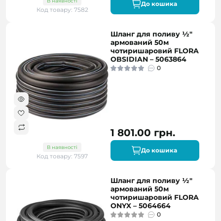
В наявності
До кошика
Код товару: 7582
Шланг для поливу ½″
армований 50м
чотиришаровий FLORA
OBSIDIAN – 5063864
0
1 801.00 грн.
В наявності
До кошика
Код товару: 7597
Шланг для поливу ½″
армований 50м
чотиришаровий FLORA
ONYX – 5064664
0