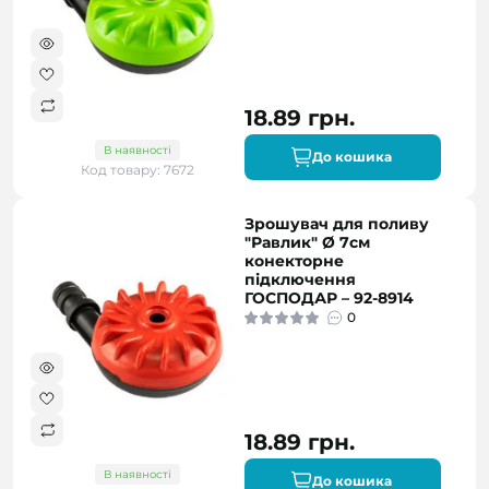
18.89 грн.
В наявності
До кошика
Код товару: 7672
Зрошувач для поливу
"Равлик" Ø 7см
конекторне
підключення
ГОСПОДАР – 92-8914
0
18.89 грн.
В наявності
До кошика