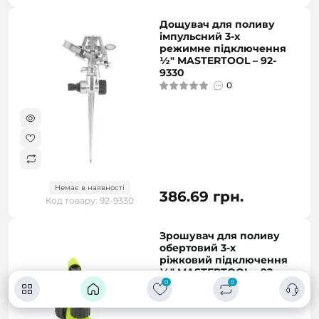
Дощувач для поливу
імпульсний 3-х
режимне підключення
½" MASTERTOOL – 92-
9330
0
Немає в наявності
386.69 грн.
Код товару: 92-9330
Зрошувач для поливу
обертовий 3-х
ріжковий підключення
½" MASTERTOOL – 92-
9332
0
0
0