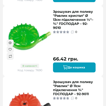
Зрошувач для поливу
"Равлик кристал" Ø
13см підключення ½"–
¾" ГОСПОДАР – 92-
9010
0
66.42 грн.
В наявності
До кошика
Код товару: 7690
Зрошувач для поливу
"Равлик" Ø 11см
підключення ¾"
ГОСПОДАР – 92-9011
0