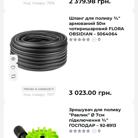
2 379.98 грн.
Код товару: 7616
Шланг для поливу ¾″
армований 50м
чотиришаровий FLORA
OBSIDIAN – 5064064
0
Немає в наявності
3 023.00 грн.
Код товару: 7617
Зрошувач для поливу
"Равлик" Ø 7см
підключення ¾"
ГОСПОДАР – 92-8913
0