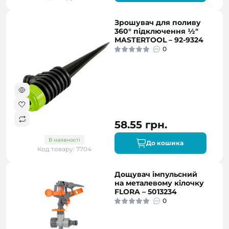
Зрошувач для поливу
360° підключення ½"
MASTERTOOL – 92-9324
0
58.55 грн.
В наявності
До кошика
Код товару: 7704
Дощувач імпульсний
на металевому кілочку
FLORA – 5013234
0