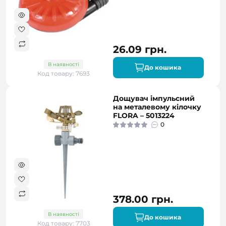
26.09 грн.
В наявності
До кошика
Код товару: 7693
Дощувач імпульсний
на металевому кілочку
FLORA – 5013224
0
378.00 грн.
В наявності
До кошика
Код товару: 7703