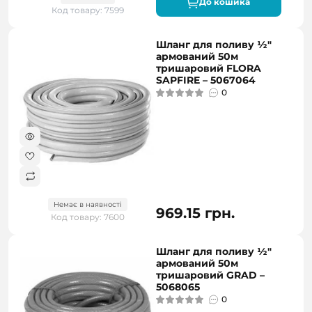
До кошика
Код товару: 7599
Шланг для поливу ½"
армований 50м
тришаровий FLORA
SAPFIRE – 5067064
0
Немає в наявності
969.15 грн.
Код товару: 7600
Шланг для поливу ½"
армований 50м
тришаровий GRAD –
5068065
0