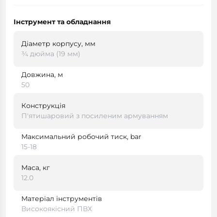
Інструмент та обладнання
Діаметр корпусу, мм
¾ дюйма (19 мм)
Довжина, м
50
Конструкція
П'ятишаровий з посиленим армуванням
Максимальний робочий тиск, bar
15-18
Маса, кг
12.0
Матеріал інструментів
Високоякісний ПВХ