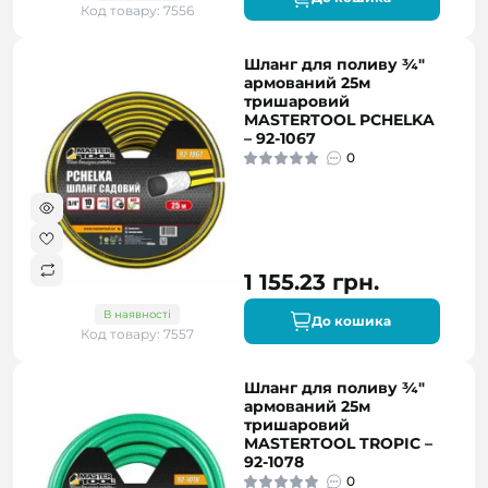
Код товару: 7556
Шланг для поливу ¾"
армований 25м
тришаровий
MASTERTOOL PCHELKA
– 92-1067
0
1 155.23 грн.
В наявності
До кошика
Код товару: 7557
Шланг для поливу ¾"
армований 25м
тришаровий
MASTERTOOL TROPIC –
92-1078
0