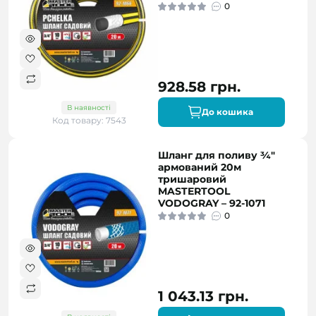
0
928.58 грн.
В наявності
До кошика
Код товару: 7543
Шланг для поливу ¾"
армований 20м
тришаровий
MASTERTOOL
VODOGRAY – 92-1071
0
1 043.13 грн.