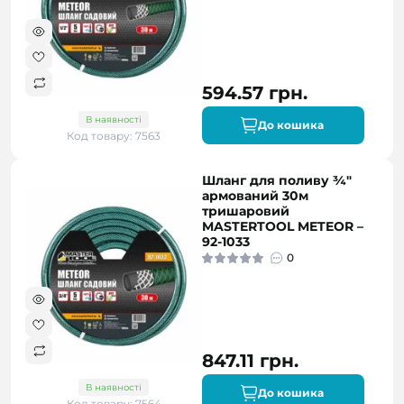
594.57 грн.
В наявності
До кошика
Код товару: 7563
Шланг для поливу ¾"
армований 30м
тришаровий
MASTERTOOL METEOR –
92-1033
0
847.11 грн.
В наявності
До кошика
Код товару: 7564