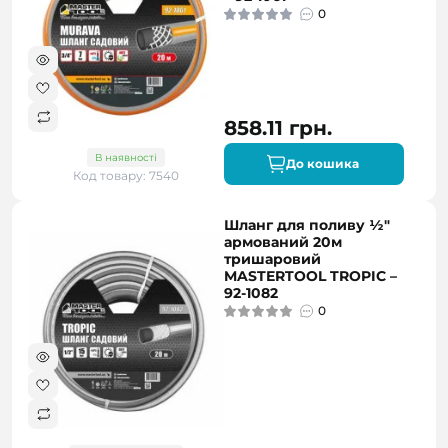
0
858.11 грн.
В наявності
До кошика
Код товару: 7540
Шланг для поливу ½"
армований 20м
тришаровий
MASTERTOOL TROPIC –
92-1082
0