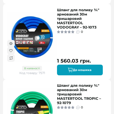
Шланг для поливу ¾"
армований 30м
тришаровий
MASTERTOOL
VODOGRAY – 92-1073
0
1 560.03 грн.
В наявності
До кошика
Код товару: 7571
Шланг для поливу ¾"
армований 30м
тришаровий
MASTERTOOL TROPIC –
92-1079
0