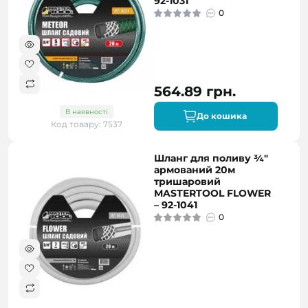
92-1031
0
564.89 грн.
В наявності
До кошика
Код товару: 7537
Шланг для поливу ¾"
армований 20м
тришаровий
MASTERTOOL FLOWER
– 92-1041
0