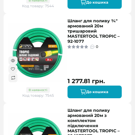
В наявності
До кошика
Код товару: 7544
Шланг для поливу ¾"
армований 20м
тришаровий
MASTERTOOL TROPIC –
92-1077
0
1 277.81 грн.
В наявності
До кошика
Код товару: 7545
Шланг для поливу
армований 20м з
комплектом
підключення
MASTERTOOL TROPIC –