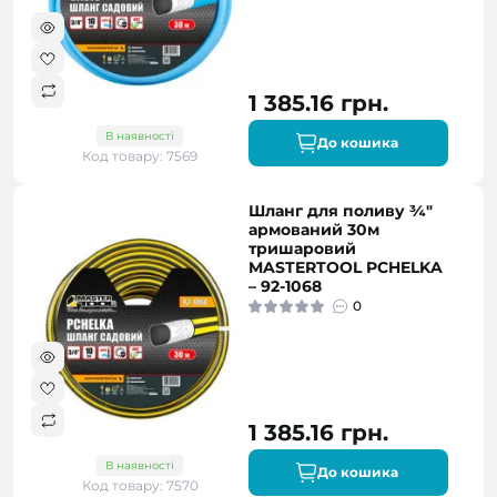
1 385.16 грн.
В наявності
До кошика
Код товару: 7569
Шланг для поливу ¾"
армований 30м
тришаровий
MASTERTOOL PCHELKA
– 92-1068
0
1 385.16 грн.
В наявності
До кошика
Код товару: 7570