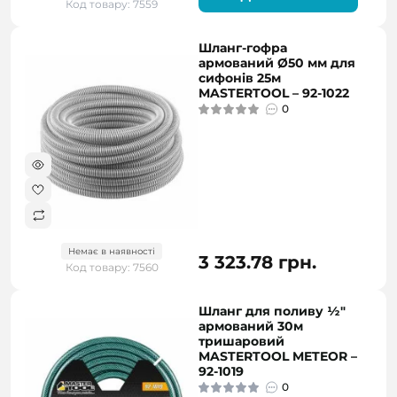
Код товару: 7559
Шланг-гофра
армований Ø50 мм для
сифонів 25м
MASTERTOOL – 92-1022
0
Немає в наявності
3 323.78 грн.
Код товару: 7560
Шланг для поливу ½"
армований 30м
тришаровий
MASTERTOOL METEOR –
92-1019
0