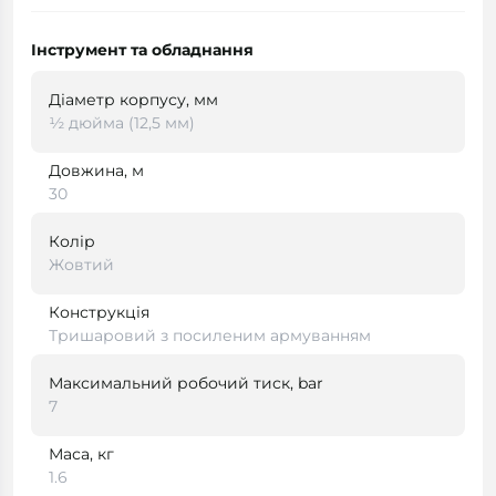
Інструмент та обладнання
Діаметр корпусу, мм
½ дюйма (12,5 мм)
Довжина, м
30
Колір
Жовтий
Конструкція
Тришаровий з посиленим армуванням
Максимальний робочий тиск, bar
7
Маса, кг
1.6