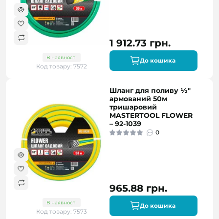
1 912.73 грн.
В наявності
До кошика
Код товару: 7572
Шланг для поливу ½"
армований 50м
тришаровий
MASTERTOOL FLOWER
– 92-1039
0
965.88 грн.
В наявності
До кошика
Код товару: 7573