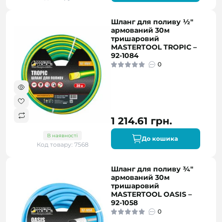
Шланг для поливу ½"
армований 30м
тришаровий
MASTERTOOL TROPIC –
92-1084
0
1 214.61 грн.
В наявності
До кошика
Код товару: 7568
Шланг для поливу ¾"
армований 30м
тришаровий
MASTERTOOL OASIS –
92-1058
0