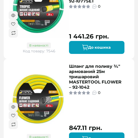
92-1077SET
0
1 441.26 грн.
В наявності
До кошика
Код товару: 7546
Шланг для поливу ¾"
армований 25м
тришаровий
MASTERTOOL FLOWER
– 92-1042
0
847.11 грн.
В наявності