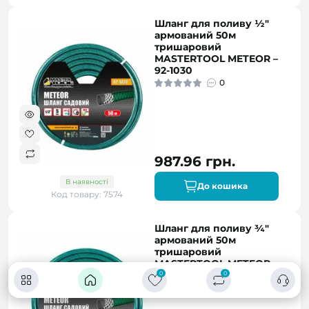
Шланг для поливу ½"
армований 50м
тришаровий
MASTERTOOL METEOR –
92-1030
0
987.96 грн.
В наявності
До кошика
Код товару: 7574
Шланг для поливу ¾"
армований 50м
тришаровий
MASTERTOOL METEOR –
92-1034
0
0
0