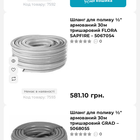
До кошика
Код товару: 7592
Шланг для поливу ½"
армований 30м
тришаровий FLORA
SAPFIRE – 5067054
0
Немає в наявності
581.10 грн.
Код товару: 7593
Шланг для поливу ½"
армований 30м
тришаровий GRAD –
5068055
0