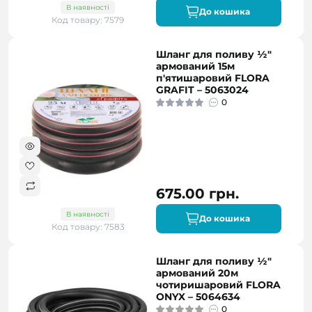
В наявності
До кошика
Код товару: 7579
Шланг для поливу ½"
армований 15м
п'ятишаровий FLORA
GRAFIT – 5063024
0
675.00 грн.
В наявності
До кошика
Код товару: 7583
Шланг для поливу ½"
армований 20м
чотиришаровий FLORA
ONYX – 5064634
0