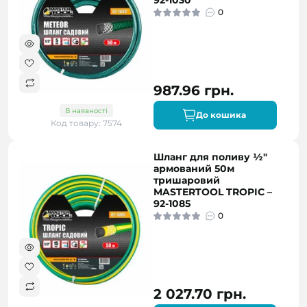
92-1030
0
987.96 грн.
В наявності
До кошика
Код товару: 7574
Шланг для поливу ½"
армований 50м
тришаровий
MASTERTOOL TROPIC –
92-1085
0
2 027.70 грн.