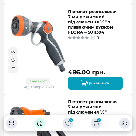
Пістолет-розпилювач
7-ми режимний
підключення ½" з
плаваючим курком
FLORA – 5011394
0
486.00 грн.
В наявності
До кошика
Код товару: 7669
Пістолет-розпилювач
7-ми режимне
підключення ½"
FLORA – 5011494
0
0
0