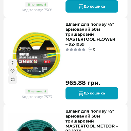
В наявності
До кошика
Код товару: 7568
Шланг для поливу ½"
армований 50м
тришаровий
MASTERTOOL FLOWER
– 92-1039
0
965.88 грн.
В наявності
До кошика
Код товару: 7573
Шланг для поливу ½"
армований 50м
тришаровий
MASTERTOOL METEOR –