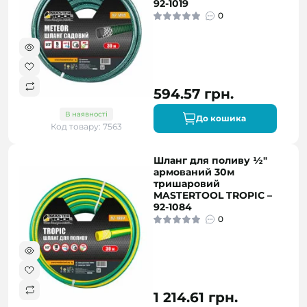
92-1019
0
594.57 грн.
В наявності
До кошика
Код товару: 7563
Шланг для поливу ½"
армований 30м
тришаровий
MASTERTOOL TROPIC –
92-1084
0
1 214.61 грн.