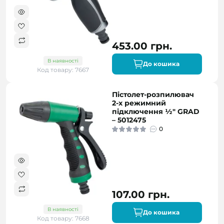
453.00 грн.
В наявності
До кошика
Код товару: 7667
Пістолет-розпилювач
2-х режимний
підключення ½" GRAD
– 5012475
0
107.00 грн.
В наявності
До кошика
Код товару: 7668