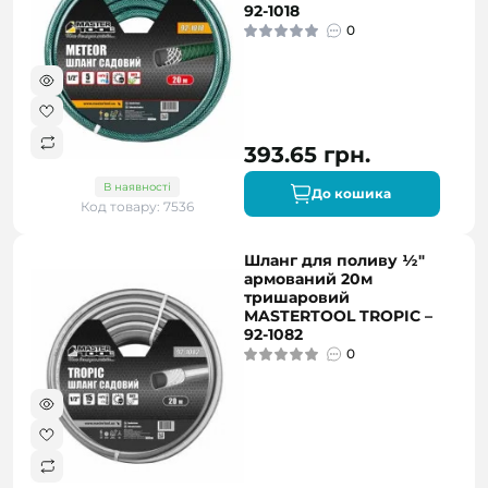
92-1018
0
393.65 грн.
В наявності
До кошика
Код товару: 7536
Шланг для поливу ½"
армований 20м
тришаровий
MASTERTOOL TROPIC –
92-1082
0