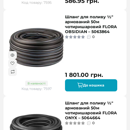
586.95 грн.
Код товару: 7595
Шланг для поливу ½″
армований 50м
чотиришаровий FLORA
OBSIDIAN – 5063864
0
1 801.00 грн.
В наявності
До кошика
Код товару: 7597
Шланг для поливу ½″
армований 50м
чотиришаровий FLORA
ONYX – 5064664
0