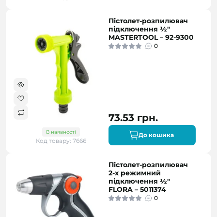
Пістолет-розпилювач
підключення ½"
MASTERTOOL – 92-9300
0
73.53 грн.
В наявності
До кошика
Код товару: 7666
Пістолет-розпилювач
2-х режимний
підключення ½"
FLORA – 5011374
0