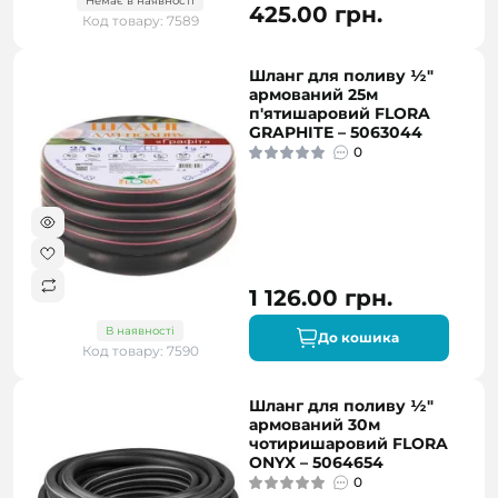
Немає в наявності
425.00 грн.
Код товару: 7589
Шланг для поливу ½"
армований 25м
п'ятишаровий FLORA
GRAPHITE – 5063044
0
1 126.00 грн.
В наявності
До кошика
Код товару: 7590
Шланг для поливу ½"
армований 30м
чотиришаровий FLORA
ONYX – 5064654
0