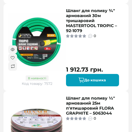
Шланг для поливу ¾"
армований 30м
тришаровий
MASTERTOOL TROPIC –
92-1079
0
1 912.73 грн.
В наявності
До кошика
Код товару: 7572
Шланг для поливу ½"
армований 25м
п'ятишаровий FLORA
GRAPHITE – 5063044
0