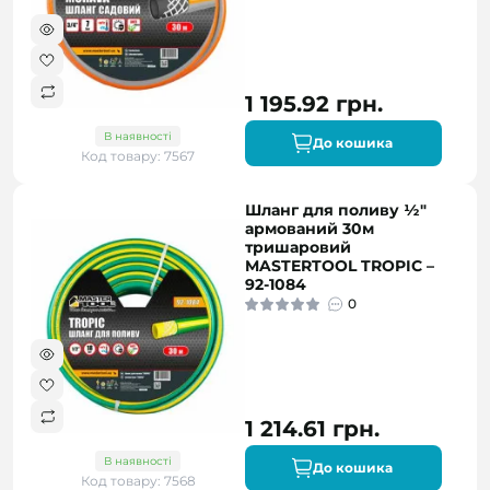
1 195.92 грн.
В наявності
До кошика
Код товару: 7567
Шланг для поливу ½"
армований 30м
тришаровий
MASTERTOOL TROPIC –
92-1084
0
1 214.61 грн.
В наявності
До кошика
Код товару: 7568