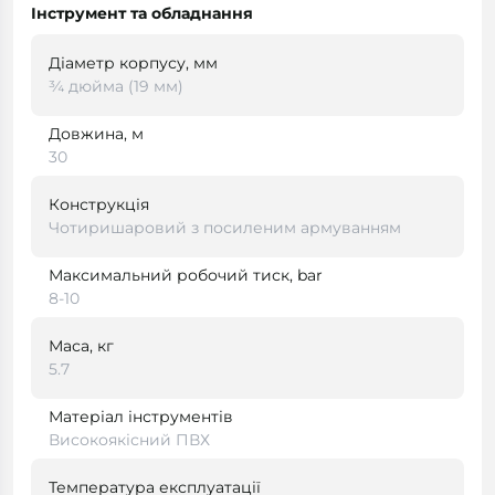
Інструмент та обладнання
Діаметр корпусу, мм
¾ дюйма (19 мм)
Довжина, м
30
Конструкція
Чотиришаровий з посиленим армуванням
Максимальний робочий тиск, bar
8-10
Маса, кг
5.7
Матеріал інструментів
Високоякісний ПВХ
Температура експлуатації