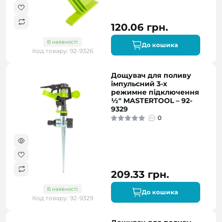
120.06 грн.
В наявності
До кошика
Код товару: 92-9326
Дощувач для поливу
імпульсний 3-х
режимне підключення
½" MASTERTOOL – 92-
9329
0
209.33 грн.
В наявності
До кошика
Код товару: 92-9329