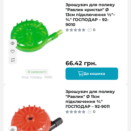
Зрошувач для поливу
"Равлик кристал" Ø
13см підключення ½"–
¾" ГОСПОДАР – 92-
9010
0
66.42 грн.
В наявності
До кошика
Код товару: 7690
Зрошувач для поливу
"Равлик" Ø 11см
підключення ¾"
ГОСПОДАР – 92-9011
0