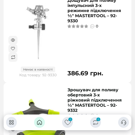
Дощувач для поливу
імпульсний 3-х
режимне підключення
½" MASTERTOOL – 92-
9330
0
Немає в наявності
386.69 грн.
Код товару: 92-9330
Зрошувач для поливу
обертовий 3-х
ріжковий підключення
½" MASTERTOOL – 92-
9332
0
0
0