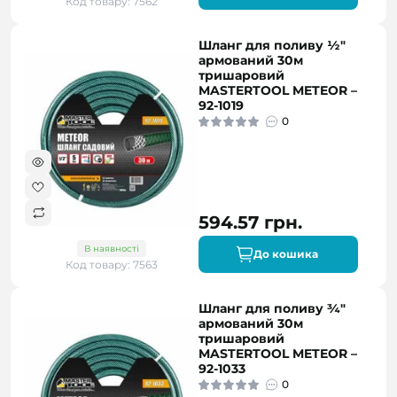
Код товару: 7562
Шланг для поливу ½"
армований 30м
тришаровий
MASTERTOOL METEOR –
92-1019
0
594.57 грн.
В наявності
До кошика
Код товару: 7563
Шланг для поливу ¾"
армований 30м
тришаровий
MASTERTOOL METEOR –
92-1033
0