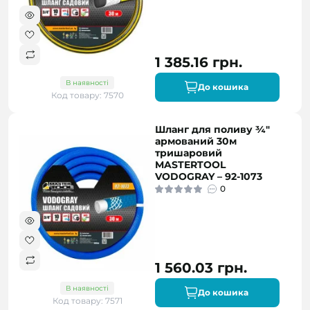
1 385.16 грн.
В наявності
До кошика
Код товару: 7570
Шланг для поливу ¾"
армований 30м
тришаровий
MASTERTOOL
VODOGRAY – 92-1073
0
1 560.03 грн.
В наявності
До кошика
Код товару: 7571