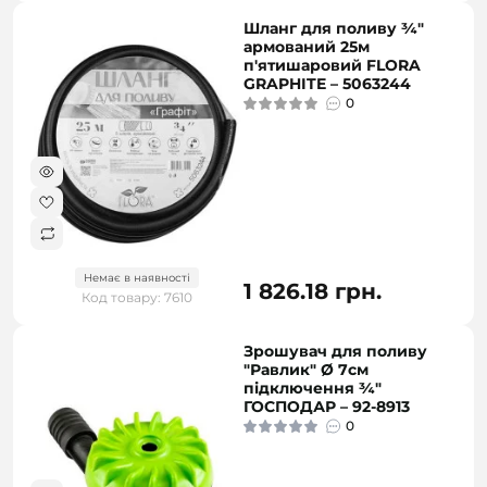
Шланг для поливу ¾"
армований 25м
п'ятишаровий FLORA
GRAPHITE – 5063244
0
Немає в наявності
1 826.18 грн.
Код товару: 7610
Зрошувач для поливу
"Равлик" Ø 7см
підключення ¾"
ГОСПОДАР – 92-8913
0