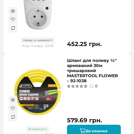
Немає в наявності
452.25 грн.
Код товару: 5246
Шланг для поливу ½"
армований 30м
тришаровий
MASTERTOOL FLOWER
– 92-1038
0
579.69 грн.
В наявності
До кошика