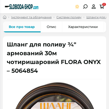
0
Інструмент та обладнання
Системи поливу
Шланги для по
Все про товар
Опис
Характеристики
Шланг для поливу ¾"
армований 30м
чотиришаровий FLORA ONYX
– 5064854