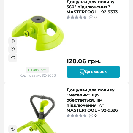
Дощувач для поливу
360° підключення?
MASTERTOOL – 92-9333
0
120.06 грн.
В наявності
До кошика
Код товару: 92-9333
Дощувач для поливу
"Метелик", що
обертається, 11м
підключення ½"
MASTERTOOL – 92-9326
0