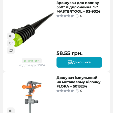
Зрошувач для поливу
360° підключення ½"
MASTERTOOL – 92-9324
0
58.55 грн.
В наявності
До кошика
Код товару: 7704
Дощувач імпульсний
на металевому кілочку
FLORA – 5013234
0