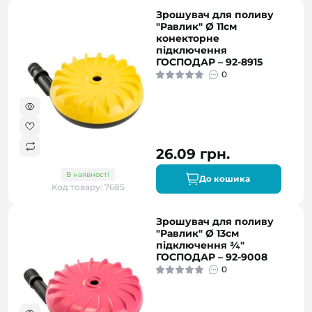
Зрошувач для поливу
"Равлик" Ø 11см
конекторне
підключення
ГОСПОДАР – 92-8915
0
26.09 грн.
В наявності
До кошика
Код товару: 7685
Зрошувач для поливу
"Равлик" Ø 13см
підключення ¾"
ГОСПОДАР – 92-9008
0