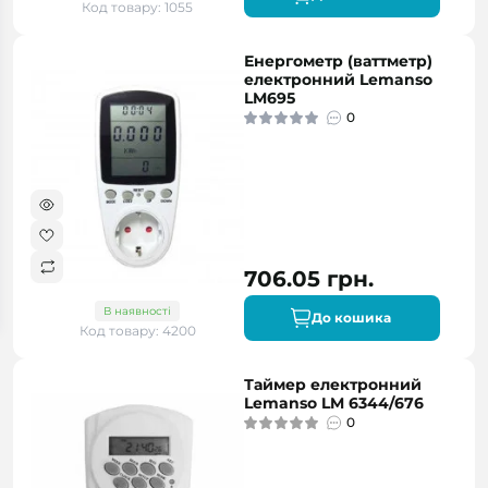
Код товару: 1055
Енергометр (ваттметр)
електронний Lemanso
LM695
0
706.05 грн.
В наявності
До кошика
Код товару: 4200
Таймер електронний
Lemanso LM 6344/676
0