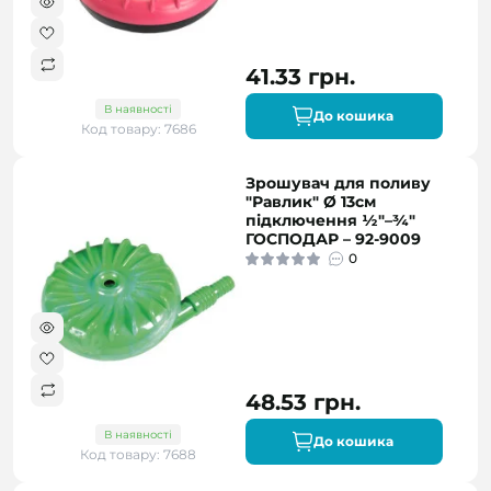
41.33 грн.
В наявності
До кошика
Код товару: 7686
Зрошувач для поливу
"Равлик" Ø 13см
підключення ½"–¾"
ГОСПОДАР – 92-9009
0
48.53 грн.
В наявності
До кошика
Код товару: 7688