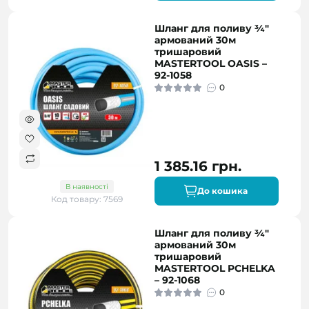
Шланг для поливу ¾"
армований 30м
тришаровий
MASTERTOOL OASIS –
92-1058
0
1 385.16 грн.
В наявності
До кошика
Код товару: 7569
Шланг для поливу ¾"
армований 30м
тришаровий
MASTERTOOL PCHELKA
– 92-1068
0