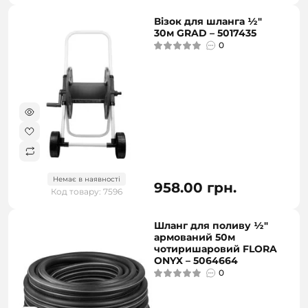
Візок для шланга ½"
30м GRAD – 5017435
0
Немає в наявності
958.00 грн.
Код товару: 7596
Шланг для поливу ½″
армований 50м
чотиришаровий FLORA
ONYX – 5064664
0