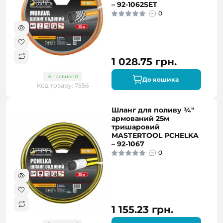
– 92-1062SET
0
1 028.75 грн.
В наявності
До кошика
Код товару: 7556
Шланг для поливу ¾"
армований 25м
тришаровий
MASTERTOOL PCHELKA
– 92-1067
0
1 155.23 грн.