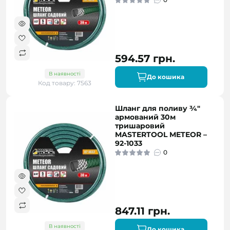
594.57 грн.
В наявності
До кошика
Код товару: 7563
Шланг для поливу ¾"
армований 30м
тришаровий
MASTERTOOL METEOR –
92-1033
0
847.11 грн.
В наявності
До кошика