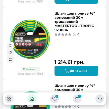
Код товару: 7567
Шланг для поливу ½"
армований 30м
тришаровий
MASTERTOOL TROPIC –
92-1084
0
1 214.61 грн.
В наявності
До кошика
Код товару: 7568
Шланг для поливу ¾"
армований 30м
тришаровий
0
0
MASTERTOOL TROPIC –
92-1079
0