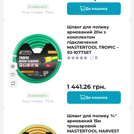
В наявності
До кошика
Код товару: 7545
Шланг для поливу
армований 20м з
комплектом
підключення
MASTERTOOL TROPIC –
92-1077SET
0
1 441.26 грн.
В наявності
До кошика
Код товару: 7546
Шланг для поливу ¾"
армований 15м
тришаровий
MASTERTOOL HARVEST