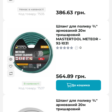
Немає в наявності
386.63 грн.
Код товару: 7535
Шланг для поливу ¾"
армований 20м
тришаровий
MASTERTOOL METEOR –
92-1031
0
564.89 грн.
В наявності
До кошика
Код товару: 7537
Шланг для поливу ¾"
армований 20м
тришаровий