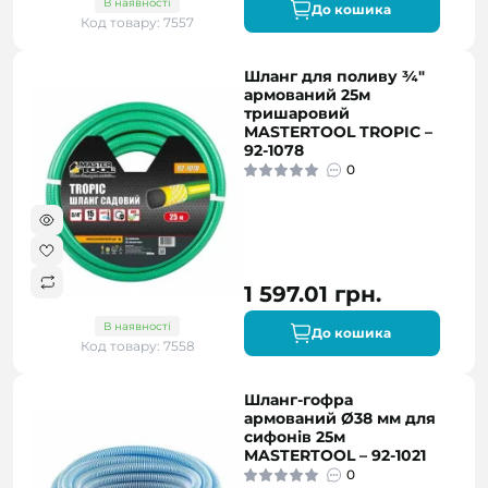
В наявності
До кошика
Код товару: 7557
Шланг для поливу ¾"
армований 25м
тришаровий
MASTERTOOL TROPIC –
92-1078
0
1 597.01 грн.
В наявності
До кошика
Код товару: 7558
Шланг-гофра
армований Ø38 мм для
сифонів 25м
MASTERTOOL – 92-1021
0