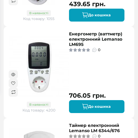
439.65 грн.
В наявності
До кошика
Код товару: 1055
Енергометр (ваттметр)
електронний Lemanso
LM695
0
706.05 грн.
В наявності
До кошика
Код товару: 4200
Таймер електронний
Lemanso LM 6344/676
0