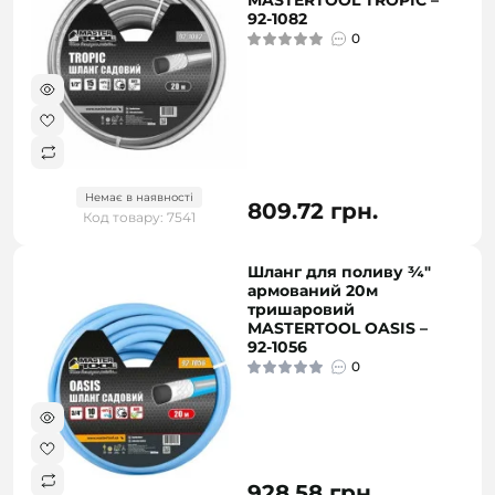
MASTERTOOL TROPIC –
92-1082
0
Немає в наявності
809.72 грн.
Код товару: 7541
Шланг для поливу ¾"
армований 20м
тришаровий
MASTERTOOL OASIS –
92-1056
0
928.58 грн.