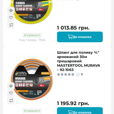
1 013.85 грн.
В наявності
До кошика
Код товару: 7566
Шланг для поливу ¾"
армований 30м
тришаровий
MASTERTOOL MURAVA
– 92-1063
0
1 195.92 грн.
В наявності
До кошика