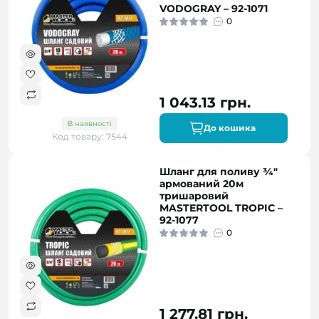
VODOGRAY – 92-1071
0
1 043.13 грн.
В наявності
До кошика
Код товару: 7544
Шланг для поливу ¾"
армований 20м
тришаровий
MASTERTOOL TROPIC –
92-1077
0
1 277.81 грн.