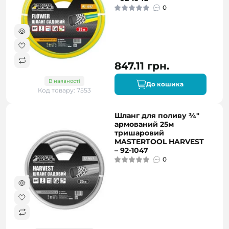
0
847.11 грн.
В наявності
До кошика
Код товару: 7553
Шланг для поливу ¾"
армований 25м
тришаровий
MASTERTOOL HARVEST
– 92-1047
0