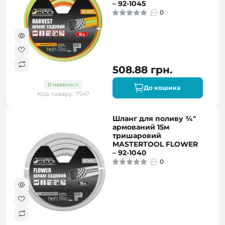
– 92-1045
0
508.88 грн.
В наявності
До кошика
Код товару: 7547
Шланг для поливу ¾"
армований 15м
тришаровий
MASTERTOOL FLOWER
– 92-1040
0