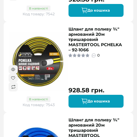
В наявності
До кошика
Код товару: 7542
Шланг для поливу ¾"
армований 20м
тришаровий
MASTERTOOL PCHELKA
– 92-1066
0
928.58 грн.
В наявності
До кошика
Код товару: 7543
Шланг для поливу ¾"
армований 20м
тришаровий
MASTERTOOL