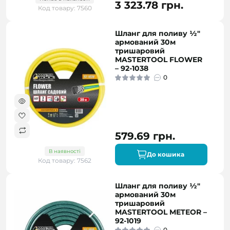
3 323.78 грн.
Код товару: 7560
Шланг для поливу ½"
армований 30м
тришаровий
MASTERTOOL FLOWER
– 92-1038
0
579.69 грн.
В наявності
До кошика
Код товару: 7562
Шланг для поливу ½"
армований 30м
тришаровий
MASTERTOOL METEOR –
92-1019
0