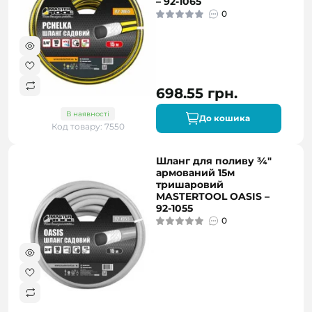
– 92-1065
0
698.55 грн.
В наявності
До кошика
Код товару: 7550
Шланг для поливу ¾"
армований 15м
тришаровий
MASTERTOOL OASIS –
92-1055
0