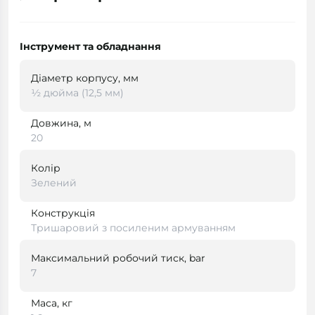
Інструмент та обладнання
Діаметр корпусу, мм
½ дюйма (12,5 мм)
Довжина, м
20
Колір
Зелений
Конструкція
Тришаровий з посиленим армуванням
Максимальний робочий тиск, bar
7
Маса, кг