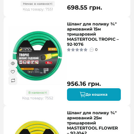
Немає в наявності
698.55 грн.
Код товару: 7551
Шланг для поливу ¾"
армований 15м
тришаровий
MASTERTOOL TROPIC –
92-1076
0
956.16 грн.
В наявності
До кошика
Код товару: 7552
Шланг для поливу ¾"
армований 25м
тришаровий
MASTERTOOL FLOWER
– 92-1042