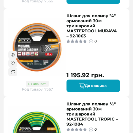
Код товару: 7566
Шланг для поливу ¾"
армований 30м
тришаровий
MASTERTOOL MURAVA
– 92-1063
0
1 195.92 грн.
В наявності
До кошика
Код товару: 7567
Шланг для поливу ½"
армований 30м
тришаровий
MASTERTOOL TROPIC –
92-1084
0