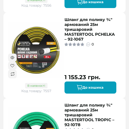
В наявності
До кошика
Код товару: 7556
Шланг для поливу ¾"
армований 25м
тришаровий
MASTERTOOL PCHELKA
– 92-1067
0
1 155.23 грн.
В наявності
До кошика
Код товару: 7557
Шланг для поливу ¾"
армований 25м
тришаровий
MASTERTOOL TROPIC –
92-1078