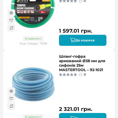
0
1 597.01 грн.
В наявності
До кошика
Код товару: 7558
Шланг-гофра
армований Ø38 мм для
сифонів 25м
MASTERTOOL – 92-1021
0
2 321.01 грн.
В наявності