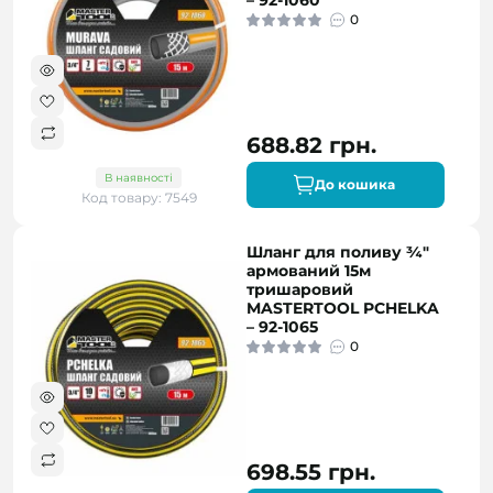
– 92-1060
0
688.82 грн.
В наявності
До кошика
Код товару: 7549
Шланг для поливу ¾"
армований 15м
тришаровий
MASTERTOOL PCHELKA
– 92-1065
0
698.55 грн.