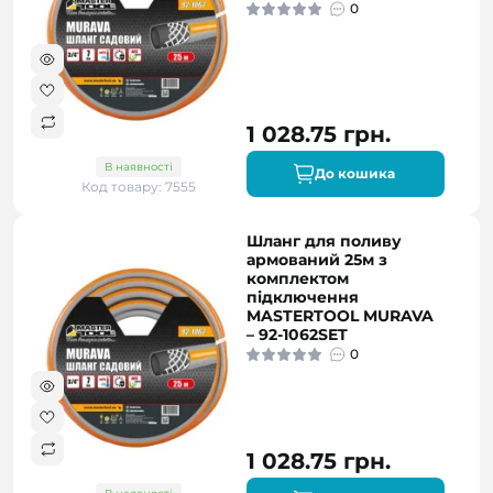
0
1 028.75 грн.
В наявності
До кошика
Код товару: 7555
Шланг для поливу
армований 25м з
комплектом
підключення
MASTERTOOL MURAVA
– 92-1062SET
0
1 028.75 грн.