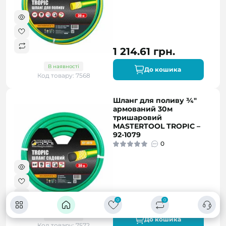
1 214.61 грн.
В наявності
До кошика
Код товару: 7568
Шланг для поливу ¾"
армований 30м
тришаровий
MASTERTOOL TROPIC –
92-1079
0
1 912.73 грн.
0
0
В наявності
До кошика
Код товару: 7572