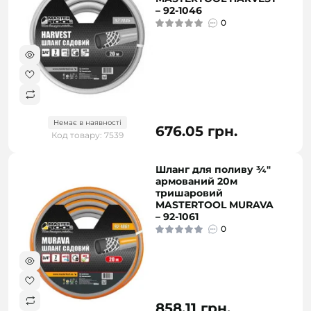
– 92-1046
0
Немає в наявності
676.05 грн.
Код товару: 7539
Шланг для поливу ¾"
армований 20м
тришаровий
MASTERTOOL MURAVA
– 92-1061
0
858.11 грн.