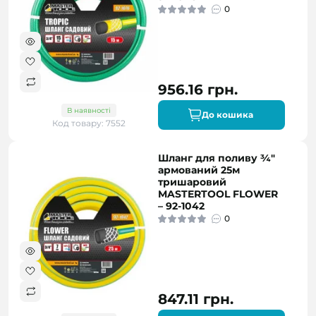
0
956.16 грн.
В наявності
До кошика
Код товару: 7552
Шланг для поливу ¾"
армований 25м
тришаровий
MASTERTOOL FLOWER
– 92-1042
0
847.11 грн.