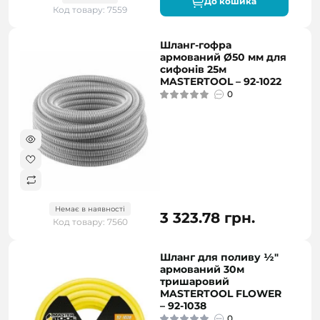
До кошика
Код товару: 7559
Шланг-гофра
армований Ø50 мм для
сифонів 25м
MASTERTOOL – 92-1022
0
Немає в наявності
3 323.78 грн.
Код товару: 7560
Шланг для поливу ½"
армований 30м
тришаровий
MASTERTOOL FLOWER
– 92-1038
0