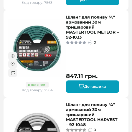
Код товару: 7563
Шланг для поливу ¾"
армований 30м
тришаровий
MASTERTOOL METEOR –
92-1033
0
847.11 грн.
В наявності
До кошика
Код товару: 7564
Шланг для поливу ¾"
армований 30м
тришаровий
MASTERTOOL HARVEST
– 92-1048
0