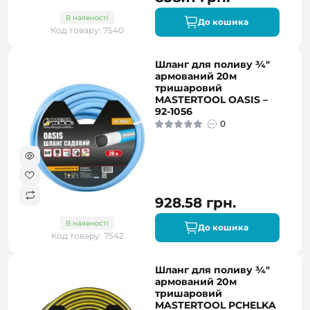
В наявності
До кошика
Код товару: 7540
Шланг для поливу ¾"
армований 20м
тришаровий
MASTERTOOL OASIS –
92-1056
0
928.58 грн.
В наявності
До кошика
Код товару: 7542
Шланг для поливу ¾"
армований 20м
тришаровий
MASTERTOOL PCHELKA