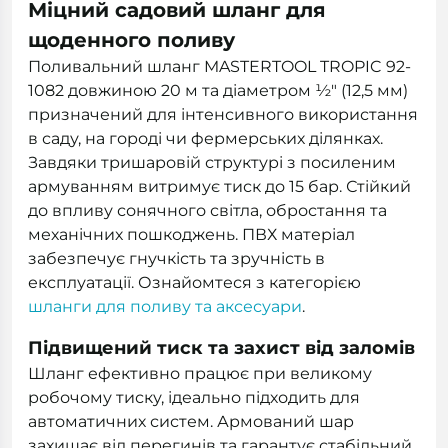
Міцний садовий шланг для
щоденного поливу
Поливальний шланг MASTERTOOL TROPIC 92-
1082 довжиною 20 м та діаметром ½" (12,5 мм)
призначений для інтенсивного використання
в саду, на городі чи фермерських ділянках.
Завдяки тришаровій структурі з посиленим
армуванням витримує тиск до 15 бар. Стійкий
до впливу сонячного світла, обростання та
механічних пошкоджень. ПВХ матеріал
забезпечує гнучкість та зручність в
експлуатації. Ознайомтеся з категорією
шланги для поливу та аксесуари
.
Підвищений тиск та захист від заломів
Шланг ефективно працює при великому
робочому тиску, ідеально підходить для
автоматичних систем. Армований шар
захищає від перегинів та гарантує стабільний