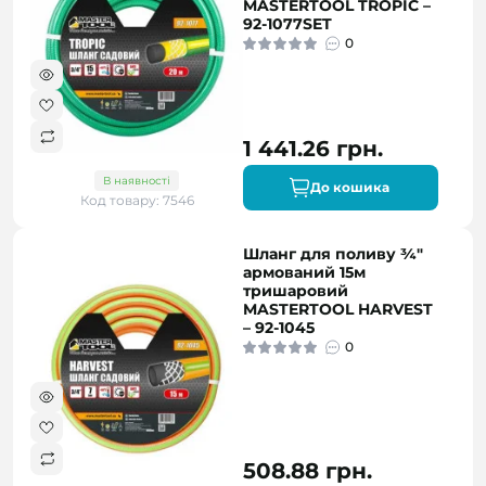
MASTERTOOL TROPIC –
92-1077SET
0
1 441.26 грн.
В наявності
До кошика
Код товару: 7546
Шланг для поливу ¾"
армований 15м
тришаровий
MASTERTOOL HARVEST
– 92-1045
0
508.88 грн.