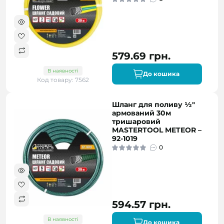
579.69 грн.
В наявності
До кошика
Код товару: 7562
Шланг для поливу ½"
армований 30м
тришаровий
MASTERTOOL METEOR –
92-1019
0
594.57 грн.
В наявності
До кошика