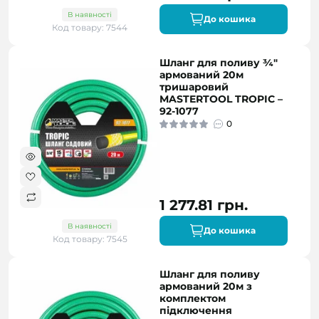
В наявності
До кошика
Код товару: 7544
Шланг для поливу ¾"
армований 20м
тришаровий
MASTERTOOL TROPIC –
92-1077
0
1 277.81 грн.
В наявності
До кошика
Код товару: 7545
Шланг для поливу
армований 20м з
комплектом
підключення