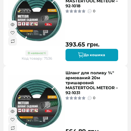
MASTERTOOL METEOR –
92-1018
0
393.65 грн.
В наявності
До кошика
Код товару: 7536
Шланг для поливу ¾"
армований 20м
тришаровий
MASTERTOOL METEOR –
92-1031
0