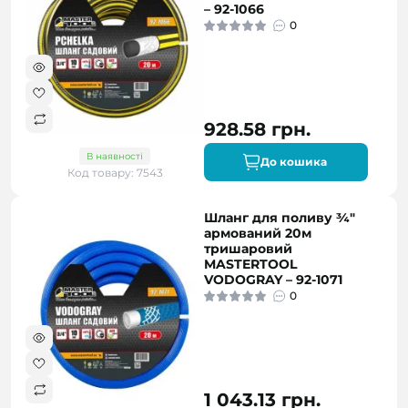
– 92-1066
0
928.58 грн.
В наявності
До кошика
Код товару: 7543
Шланг для поливу ¾"
армований 20м
тришаровий
MASTERTOOL
VODOGRAY – 92-1071
0
1 043.13 грн.