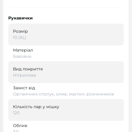
Рукавички
Розмір
10 (XL)
Матеріал
Бавовна
Вид покриття
Нітрилове
Захист від
Органічних сполук, олив, мастил, розчинників
Кількість пар у мішку
120
Облив
3/4