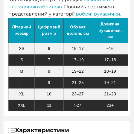
нітриловою обливою
. Повний асортимент
представлений у категорії
робочі рукавички
.
Довжина
Літерний
Цифровий
Обхват
рукавички,
розмір
розмір
долоні, см
см
XS
6
15–17
~16
S
7
17–19
17–18
M
8
19–22
18–19
L
9
21–25
19–21
XL
10
23–27
21–23
XXL
11
>27
23+
Характеристики