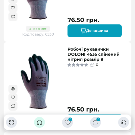
76.50 грн.
В наявності
До кошика
Код товару: 6530
Робочі рукавички
DOLONI 4535 спінений
нітрил розмір 9
0
76.50 грн.
В наявності
0
До кошика
0
Код товару: 6531