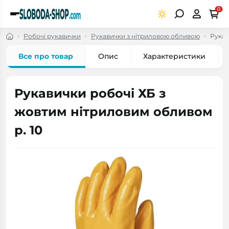
0
Робочі рукавички
Рукавички з нітриловою обливою
Рукав
Все про товар
Опис
Характеристики
Рукавички робочі ХБ з
жовтим нітриловим обливом
р. 10