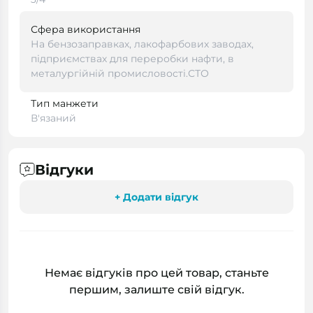
Сфера використання
На бензозаправках, лакофарбових заводах,
підприємствах для переробки нафти, в
металургійній промисловості.СТО
Тип манжети
В'язаний
Відгуки
+ Додати відгук
Немає відгуків про цей товар, станьте
першим, залиште свій відгук.