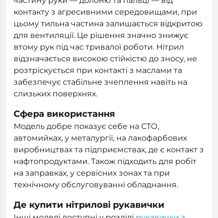
частину руки — долоню та пальці — від
контакту з агресивними середовищами, при
цьому тильна частина залишається відкритою
для вентиляції. Це рішення значно знижує
втому рук під час тривалої роботи. Нітрил
відзначається високою стійкістю до зносу, не
розтріскується при контакті з маслами та
забезпечує стабільне зчеплення навіть на
слизьких поверхнях.
Сфера використання
Модель добре показує себе на СТО,
автомийках, у металургії, на лакофарбових
виробництвах та підприємствах, де є контакт з
нафтопродуктами. Також підходить для робіт
на заправках, у сервісних зонах та при
технічному обслуговуванні обладнання.
Де купити нітрилові рукавички
Інші моделі доступні у розділі
рукавички з