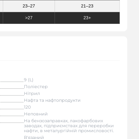
23–27
21–23
>27
23+
9 (L)
Поліестер
Нітрил
Нафта та нафтопродукти
120
Неповний
На бензозаправках, лакофарбових
заводах, підприємствах для переробки
нафти, в металургійній промисловості.
В'язаний