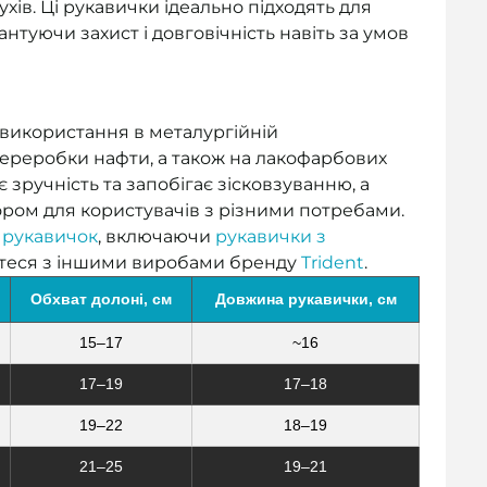
хів. Ці рукавички ідеально підходять для
нтуючи захист і довговічність навіть за умов
 використання в металургійній
переробки нафти, а також на лакофарбових
 зручність та запобігає зісковзуванню, а
бором для користувачів з різними потребами.
 рукавичок
, включаючи
рукавички з
мтеся з іншими виробами бренду
Trident
.
Обхват долоні, см
Довжина рукавички, см
15–17
~16
17–19
17–18
19–22
18–19
21–25
19–21