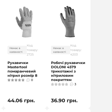
Код
Код
Немає в
Немає в
товару:
товару:
наявності
наявності
2725
4203
Рукавички
Робочі рукавички
Mastertool
DOLONI 4579
помаранчевий
трикотажні з
нітрил розмір 8
нітриловим
покриттям
0
3
44.06 грн.
36.90 грн.