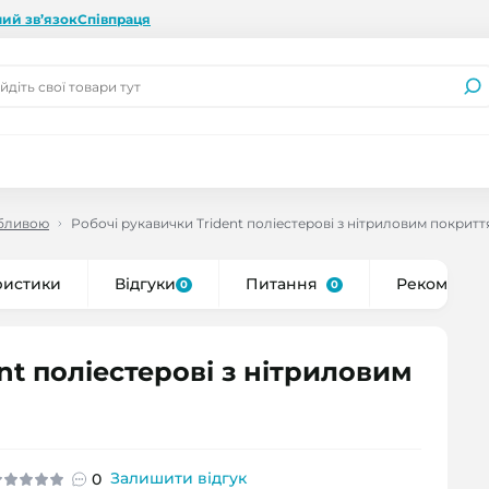
ий зв’язок
Співпраця
обливою
Робочі рукавички Trident поліестерові з нітриловим покритт
ристики
Відгуки
Питання
Рекоменду
0
0
nt поліестерові з нітриловим
Залишити відгук
0