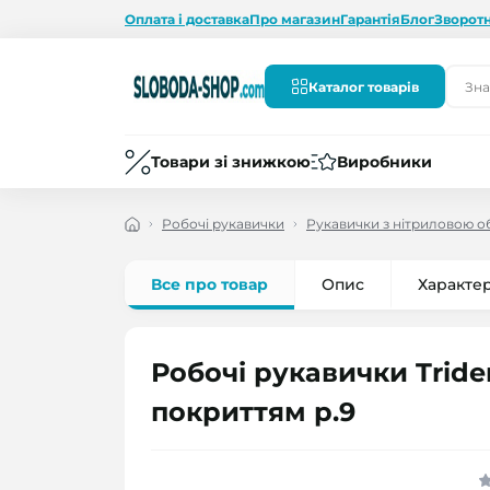
Оплата і доставка
Про магазин
Гарантія
Блог
Зворотн
Каталог товарів
Товари зі знижкою
Виробники
Робочі рукавички
Рукавички з нітриловою 
Все про товар
Опис
Характе
Робочі рукавички Tride
покриттям р.9