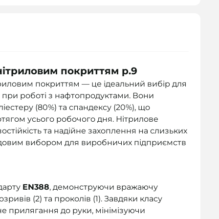
 нітриловим покриттям р.9
ітриловим покриттям — це ідеальний вибір для
ту при роботі з нафтопродуктами. Вони
іестеру (80%) та спандексу (20%), що
отягом усього робочого дня. Нітрилове
остійкість та надійне захоплення на слизьких
удовим вибором для виробничих підприємств
ндарту
EN388
, демонструючи вражаючу
розривів (2) та проколів (1). Завдяки класу
не прилягання до руки, мінімізуючи