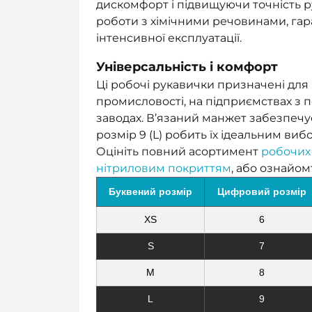
дискомфорт і підвищуючи точність ру
роботи з хімічними речовинами, гара
інтенсивної експлуатації.
Універсальність і комфорт
Ці робочі рукавички призначені для
промисловості, на підприємствах з 
заводах. В’язаний манжет забезпечує
розмір 9 (L) робить їх ідеальним ви
Оцініть повний асортимент
робочих
нітриловим покриттям
, або ознайо
Буквений розмір
Цифровий розмір
XS
6
S
7
M
8
L
9