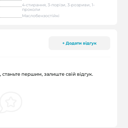
4-стирання, 3-порізи, 3-розриви, 1-
проколи
Маслобензостійкі
+ Додати відгук
, станьте першим, залиште свій відгук.