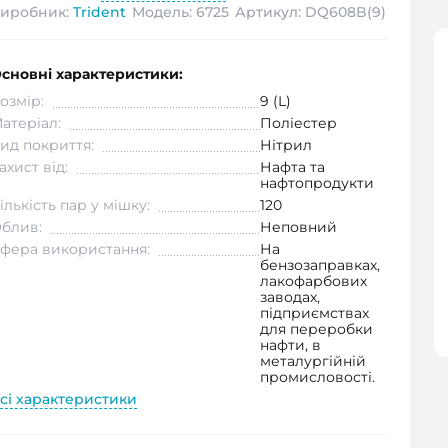
иробник:
Trident
Модель: 6725
Артикул: DQ608B(9)
сновні характеристики:
озмір:
9 (L)
атеріал:
Поліестер
ид покриття:
Нітрил
ахист від:
Нафта та
нафтопродукти
ількість пар у мішку:
120
блив:
Неповний
фера використання:
На
бензозаправках,
лакофарбових
заводах,
підприємствах
для переробки
нафти, в
металургійній
промисловості.
сі характеристики