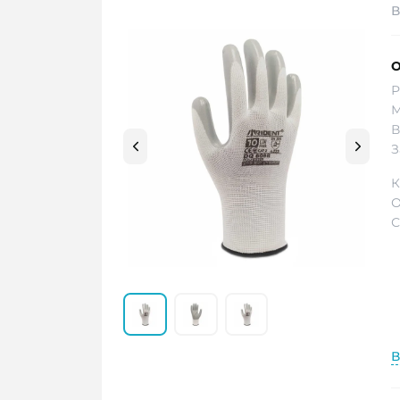
В
О
Р
М
В
З
К
О
С
В