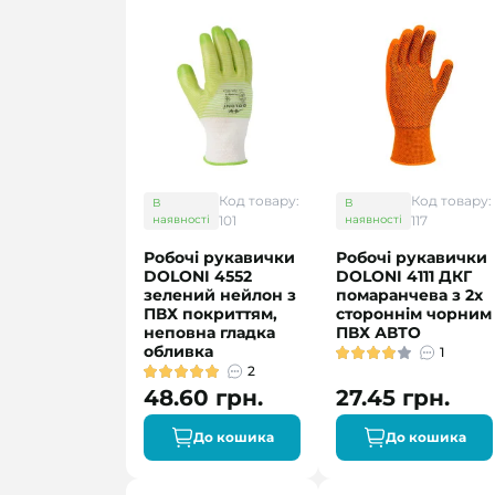
Код товару:
Код товару:
В
В
наявності
101
наявності
117
Робочі рукавички
Робочі рукавички
DOLONI 4552
DOLONI 4111 ДКГ
зелений нейлон з
помаранчева з 2х
ПВХ покриттям,
стороннім чорним
неповна гладка
ПВХ АВТО
обливка
1
2
48.60 грн.
27.45 грн.
До кошика
До кошика