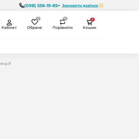
(098) 556-19-85
Замовити дзвінок
0
0
0
Обране
Порівняти
Кабінет
Кошик
ям р.9
ємо