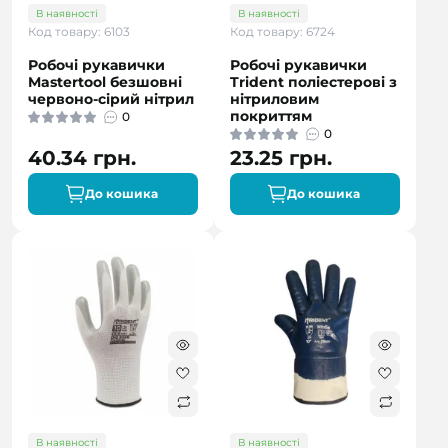
В наявності
В наявності
Код товару: 6103
Код товару: 6724
Робочі рукавички
Робочі рукавички
Mastertool безшовні
Trident поліестерові з
червоно-сірий нітрил
нітриловим
покриттям
0
0
40.34 грн.
23.25 грн.
До кошика
До кошика
В наявності
В наявності