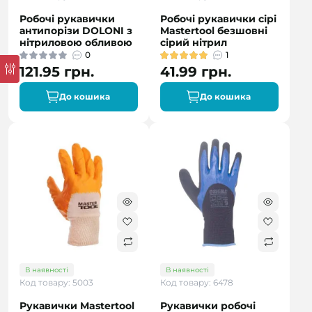
Робочі рукавички
Робочі рукавички сірі
антипорізи DOLONI з
Mastertool безшовні
нітриловою обливою
сірий нітрил
0
1
121.95 грн.
41.99 грн.
До кошика
До кошика
В наявності
В наявності
Код товару: 5003
Код товару: 6478
Рукавички Mastertool
Рукавички робочі