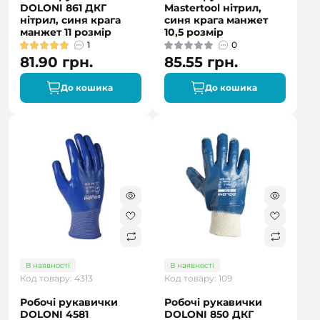
DOLONI 861 ДКГ
Mastertool нітрил,
нітрил, синя крага
синя крага манжет
манжет 11 розмір
10,5 розмір
1
0
81.90 грн.
85.55 грн.
До кошика
До кошика
В наявності
В наявності
Код товару: 4313
Код товару: 109
Робочі рукавички
Робочі рукавички
DOLONI 4581
DOLONI 850 ДКГ