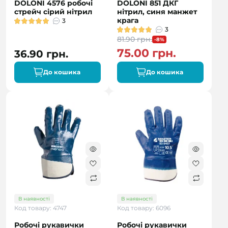
DOLONI 4576 робочі
DOLONI 851 ДКГ
стрейч сірий нітрил
нітрил, синя манжет
крага
3
3
81.90 грн.
-8%
75.00 грн.
36.90 грн.
До кошика
До кошика
В наявності
В наявності
Код товару: 4747
Код товару: 6096
Робочі рукавички
Робочі рукавички