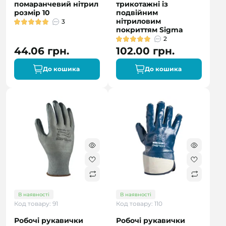
помаранчевий нітрил
трикотажні із
розмір 10
подвійним
нітриловим
3
покриттям Sigma
2
44.06 грн.
102.00 грн.
До кошика
До кошика
В наявності
В наявності
Код товару: 91
Код товару: 110
Робочі рукавички
Робочі рукавички