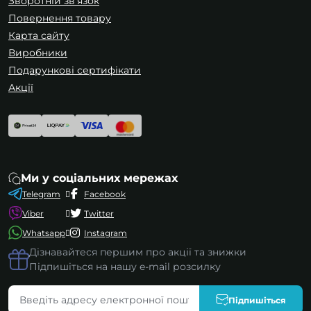
Зворотній зв’язок
Повернення товару
Карта сайту
Виробники
Подарункові сертифікати
Акції
Ми у соціальних мережах
Telegram
Facebook
Viber
Twitter
Whatsapp
Instagram
Дізнавайтеся першим про акції та знижки
Підпишіться на нашу e-mail розсилку
Чим нітрилові рукавички відрізняються
Підпишіться