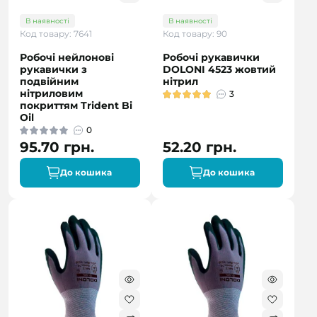
В наявності
В наявності
Код товару: 7641
Код товару: 90
Робочі нейлонові
Робочі рукавички
рукавички з
DOLONI 4523 жовтий
подвійним
нітрил
нітриловим
3
покриттям Trident Bi
Oil
0
95.70 грн.
52.20 грн.
До кошика
До кошика