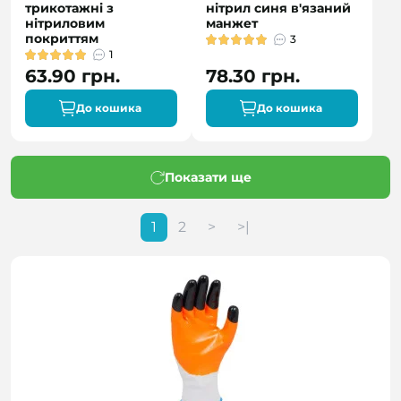
трикотажні з
нітрил синя в'язаний
нітриловим
манжет
покриттям
3
1
63.90 грн.
78.30 грн.
До кошика
До кошика
Показати ще
1
2
>
>|