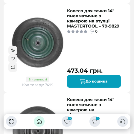
Колесо для тачки 14"
пневматичне з
камерою на втулці
MASTERTOOL – 79-9829
0
473.04 грн.
В наявності
До кошика
Код товару: 7499
Колесо для тачки 14"
пневматичне з
камерою на
підшипнику
0
0
MASTERTOOL – 79-9842
0