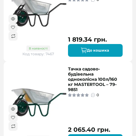
1 819.34 грн.
В наявності
До кошика
Код товару: 7467
Тачка садово-
будівельна
одноколісна 100л/160
кг MASTERTOOL – 79-
9851
0
2 065.40 грн.