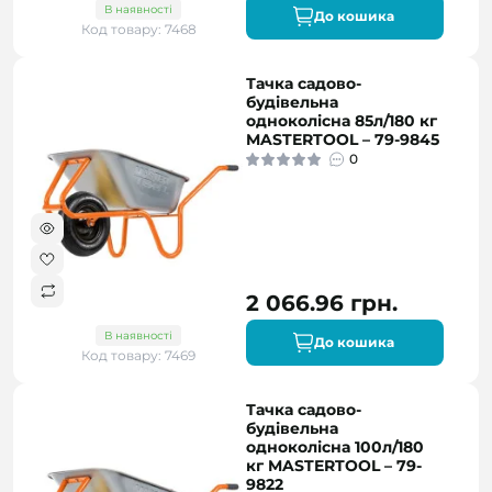
В наявності
До кошика
Код товару: 7468
Тачка садово-
будівельна
одноколісна 85л/180 кг
MASTERTOOL – 79-9845
0
2 066.96 грн.
В наявності
До кошика
Код товару: 7469
Тачка садово-
будівельна
одноколісна 100л/180
кг MASTERTOOL – 79-
9822