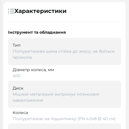
Характеристики
Інструмент та обладнання
Тип
Поліуретанова шина стійка до зносу, не боїться
проколів
Діаметр колеса, мм
400
Диск
Міцний металевий витримує інтенсивні
навантаження
Колеса
Поліуретанові на підшипнику (PN 4.0х8 Ø 40 см)