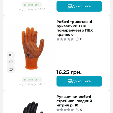
В наявності
До кошика
Код товару: 6484
Робочі трикотажні
рукавички TOP
помаранчеві з ПВХ
крапкою
0
16.25 грн.
В наявності
До кошика
Код товару: 6485
Рукавички робочі
стрейчові гладкий
нітрил р. 10
0