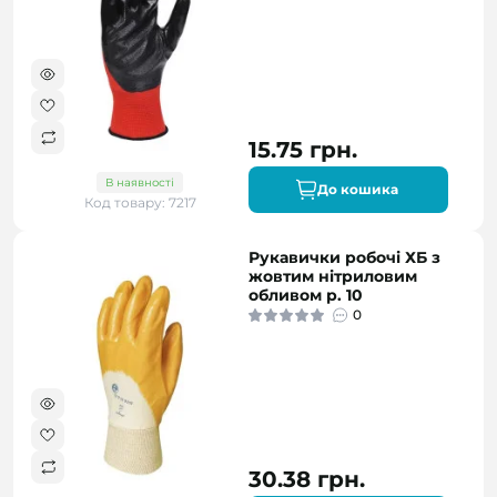
15.75 грн.
В наявності
До кошика
Код товару: 7217
Рукавички робочі ХБ з
жовтим нітриловим
обливом р. 10
0
30.38 грн.