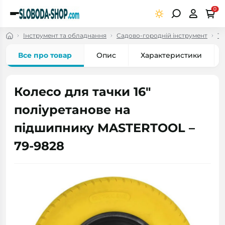
0
Інструмент та обладнання
Садово-городній інструмент
Та
Все про товар
Опис
Характеристики
Колесо для тачки 16"
поліуретанове на
підшипнику MASTERTOOL –
79-9828