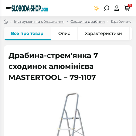
0
Інструмент та обладнання
Сходи та драбини
Драбина-стре
Все про товар
Опис
Характеристики
Драбина-стрем'янка 7
сходинок алюмінієва
MASTERTOOL – 79-1107