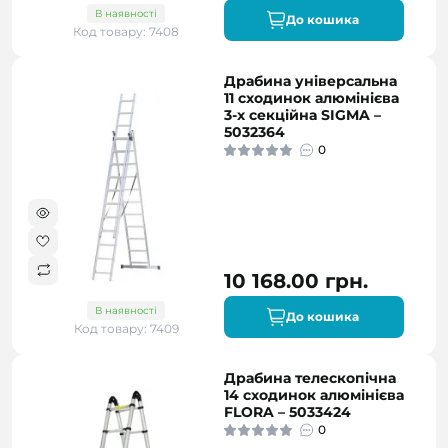
В наявності
До кошика
Код товару: 7408
Драбина універсальна
11 сходинок алюмінієва
3-х секційна SIGMA –
5032364
0
10 168.00 грн.
В наявності
До кошика
Код товару: 7409
Драбина телескопічна
14 сходинок алюмінієва
FLORA – 5033424
0