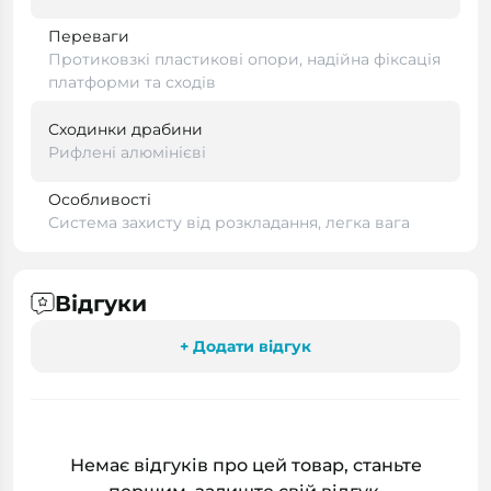
Переваги
Протиковзкі пластикові опори, надійна фіксація
платформи та сходів
Сходинки драбини
Рифлені алюмінієві
Особливості
Система захисту від розкладання, легка вага
Відгуки
+ Додати відгук
Немає відгуків про цей товар, станьте