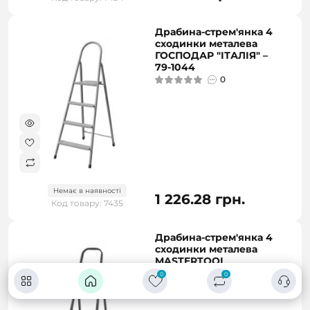
Драбина-стрем'янка 4
сходинки металева
ГОСПОДАР "ІТАЛІЯ" –
79-1044
0
Немає в наявності
1 226.28 грн.
Код товару: 7435
Драбина-стрем'янка 4
сходинки металева
MASTERTOOL
"МАЙСТЕР" – 79-1054
0
0
0