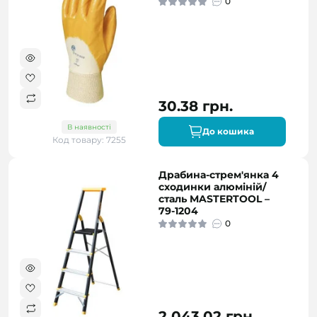
0
30.38 грн.
В наявності
До кошика
Код товару: 7255
Драбина-стрем'янка 4
сходинки алюміній/
сталь MASTERTOOL –
79-1204
0
2 043.02 грн.