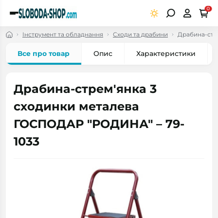
0
Інструмент та обладнання
Сходи та драбини
Драбина-стр
Все про товар
Опис
Характеристики
Драбина-стрем'янка 3
сходинки металева
ГОСПОДАР "РОДИНА" – 79-
1033