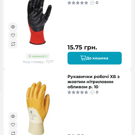
0
15.75 грн.
В наявності
До кошика
Код товару: 7217
Рукавички робочі ХБ з
жовтим нітриловим
обливом р. 10
0