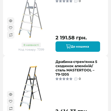
0
2 191.58 грн.
В наявності
До кошика
Код товару: 7399
Драбина-стрем'янка 5
сходинок алюміній/
сталь MASTERTOOL –
79-1205
0