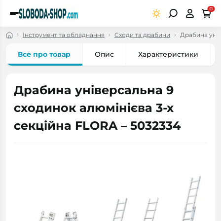
0
Інструмент та обладнання
Сходи та драбини
Драбина унів
Все про товар
Опис
Характеристики
Драбина універсальна 9
сходинок алюмінієва 3-х
секційна FLORA – 5032334