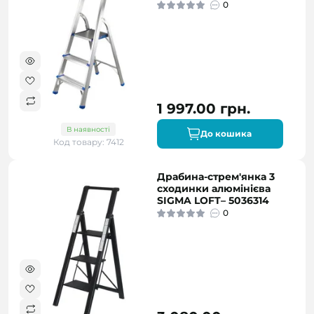
0
1 997.00 грн.
В наявності
До кошика
Код товару: 7412
Драбина-стрем'янка 3
сходинки алюмінієва
SIGMA LOFT– 5036314
0