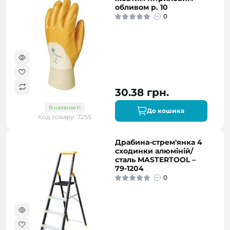
обливом р. 10
0
30.38 грн.
В наявності
До кошика
Код товару: 7255
Драбина-стрем'янка 4
сходинки алюміній/
сталь MASTERTOOL –
79-1204
0