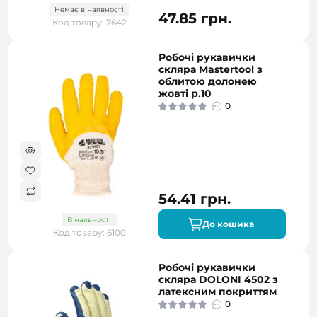
Немає в наявності
47.85 грн.
Код товару: 7642
Робочі рукавички
скляра Mastertool з
облитою долонею
жовті р.10
0
54.41 грн.
В наявності
До кошика
Код товару: 6100
Робочі рукавички
скляра DOLONI 4502 з
латексним покриттям
0