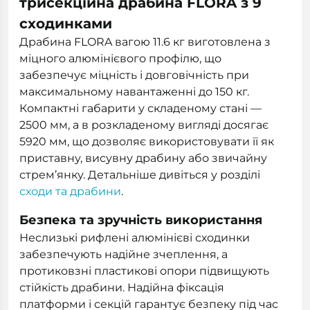
трисекційна драбина FLORA з 9
сходинками
Драбина FLORA вагою 11.6 кг виготовлена з
міцного алюмінієвого профілю, що
забезпечує міцність і довговічність при
максимальному навантаженні до 150 кг.
Компактні габарити у складеному стані —
2500 мм, а в розкладеному вигляді досягає
5920 мм, що дозволяє використовувати її як
приставну, висувну драбину або звичайну
стрем’янку. Детальніше дивіться у розділі
сходи та драбини
.
Безпека та зручність використання
Неслизькі рифлені алюмінієві сходинки
забезпечують надійне зчеплення, а
протиковзні пластикові опори підвищують
стійкість драбини. Надійна фіксація
платформи і секцій гарантує безпеку під час