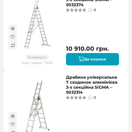
5032374
0
10 910.00 грн.
В наявності
До кошика
Код товару: 7406
Драбина універсальна
7 сходинок алюмінієва
3-х секційна SIGMA –
5032314
0