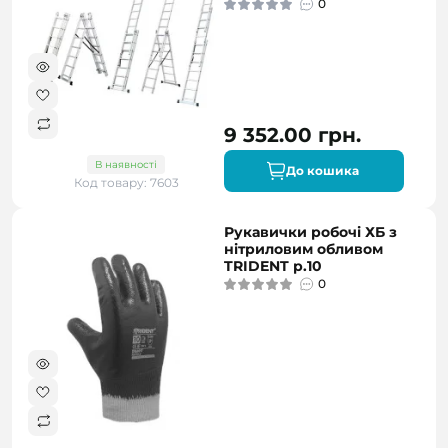
0
9 352.00 грн.
В наявності
До кошика
Код товару: 7603
Рукавички робочі ХБ з
нітриловим обливом
TRIDENT р.10
0