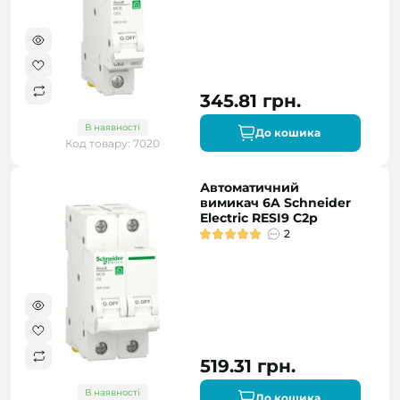
345.81 грн.
В наявності
До кошика
Код товару: 7020
Автоматичний
вимикач 6A Schneider
Electric RESI9 C2р
2
519.31 грн.
В наявності
До кошика