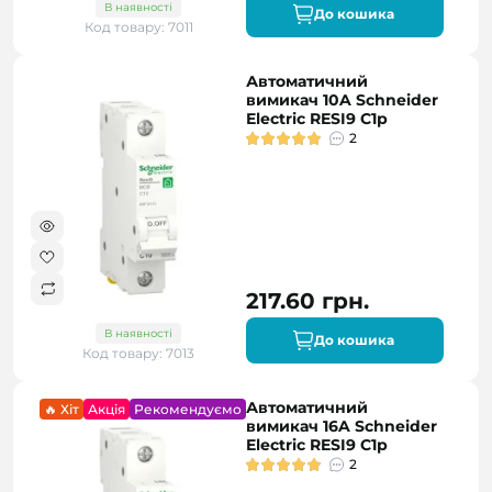
В наявності
До кошика
Код товару: 7011
Автоматичний
вимикач 10A Schneider
Electric RESI9 C1р
2
217.60 грн.
В наявності
До кошика
Код товару: 7013
Автоматичний
🔥 Хіт
Акція
Рекомендуємо
вимикач 16A Schneider
Electric RESI9 C1р
2