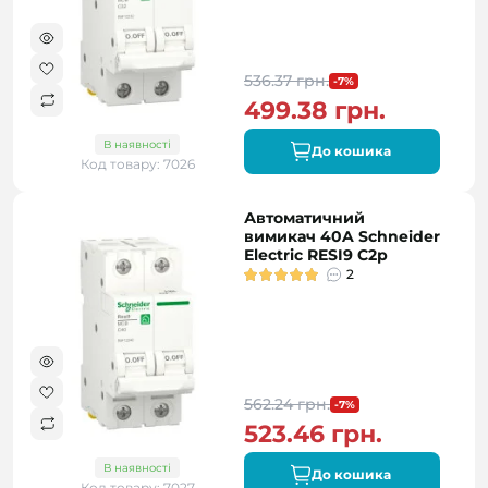
536.37 грн.
-7%
499.38 грн.
В наявності
До кошика
Код товару: 7026
Автоматичний
вимикач 40A Schneider
Electric RESI9 C2р
2
562.24 грн.
-7%
523.46 грн.
В наявності
До кошика
Код товару: 7027