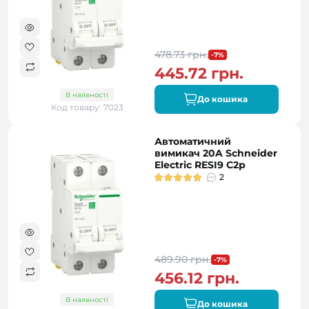
478.73 грн.
-7%
445.72 грн.
В наявності
До кошика
Код товару: 7023
Автоматичний
вимикач 20A Schneider
Electric RESI9 C2р
2
489.90 грн.
-7%
456.12 грн.
В наявності
До кошика