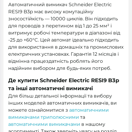
Автоматичний вимикач Schneider Electric
RESI9 B3р має високу комутаційну
зносостійкість — 10000 циклів. Він підходить
для проводів з перетином від 1 до 25 мм² і
витримує робочі температури в діапазоні від
-25 до +60°C. Цей автомат ідеально підходить
для використання в домашніх та промислових
електричних установках. Гарантія 12 місяців і
відмінна працездатність роблять його
надійним вибором для будь-яких потреб.
Де купити Schneider Electric RESI9 B3р
та інші автоматичні вимикачі
Для більш детальної інформації та вибору
інших моделей автоматичних вимикачів, ви
можете ознайомитися з
автоматичними
вимикачами триполюсними
та
автоматичними вимикачами
в нашому
асортименті. Також зверніть увагу на розділ