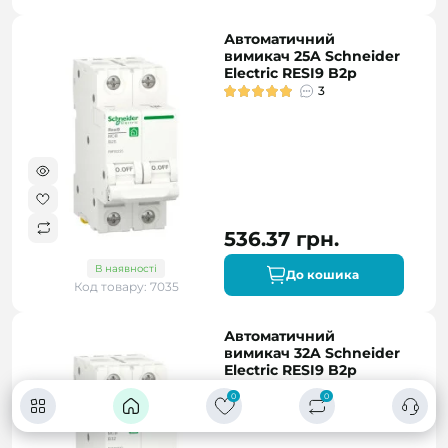
Автоматичний
вимикач 25A Schneider
Electric RESI9 B2р
3
536.37 грн.
В наявності
До кошика
Код товару: 7035
Автоматичний
вимикач 32A Schneider
Electric RESI9 B2р
0
0
0