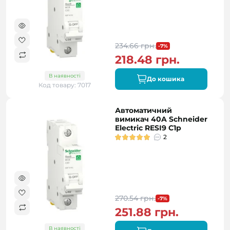
234.66 грн.
-7%
218.48 грн.
В наявності
До кошика
Код товару: 7017
Автоматичний
вимикач 40A Schneider
Electric RESI9 C1р
2
270.54 грн.
-7%
251.88 грн.
В наявності