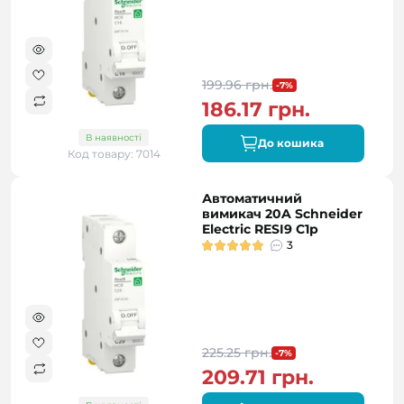
199.96 грн.
-7%
186.17 грн.
В наявності
До кошика
Код товару: 7014
Автоматичний
вимикач 20A Schneider
Electric RESI9 C1р
3
225.25 грн.
-7%
209.71 грн.