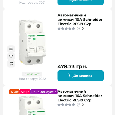
Код товару: 7021
Автоматичний
вимикач 10A Schneider
Electric RESI9 C2р
0
478.73 грн.
В наявності
До кошика
Код товару: 7022
Автоматичний
🔥 Хіт
Акція
Рекомендуємо
вимикач 16A Schneider
Electric RESI9 C2р
0