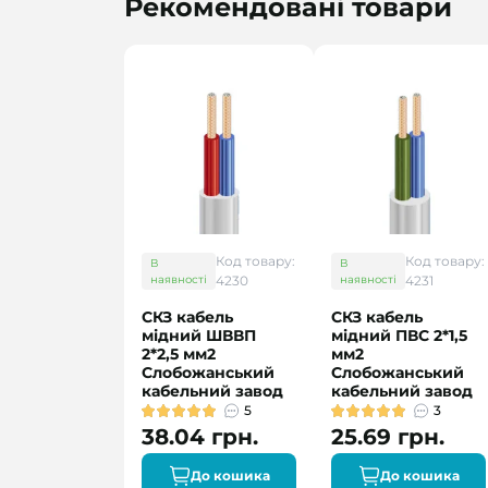
Рекомендовані товари
Код товару:
Код товару:
В
В
наявності
4230
наявності
4231
СКЗ кабель
СКЗ кабель
мідний ШВВП
мідний ПВС 2*1,5
2*2,5 мм2
мм2
Слобожанський
Слобожанський
кабельний завод
кабельний завод
5
3
38.04 грн.
25.69 грн.
До кошика
До кошика