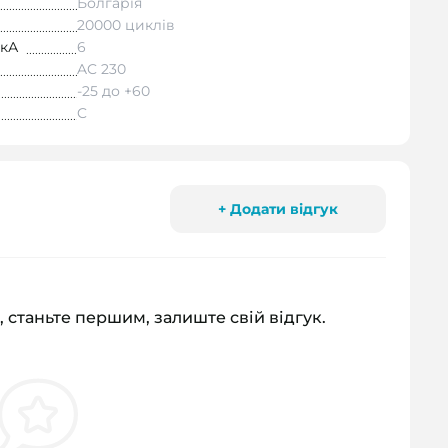
Болгарія
20000 циклів
 кА
6
AC 230
-25 до +60
C
+ Додати відгук
, станьте першим, залиште свій відгук.