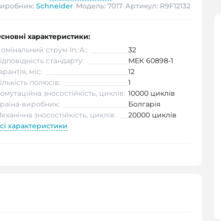
иробник:
Schneider
Модель: 7017
Артикул: R9F12132
сновні характеристики:
омінальний струм In, А::
32
ідповідність стандарту:
МЕК 60898-1
арантія, міс:
12
ількість полюсів:
1
омутаційна зносостійкість, циклів:
10000 циклів
раїна-виробник:
Болгарія
еханічна зносостійкість, циклів:
20000 циклів
сі характеристики