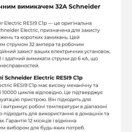
ичним вимикачем 32A Schneider
 Electric RESI9 C1р — це оригінальна
hneider Electric, призначена для захисту
жень та коротких замикань. Цей
им струмом 32 ампера та робочим
дійний захист ваших електричних установок.
1 і здатний вимикати струми до 6 кА, що
 несправностей.
Schneider Electric RESI9 C1р
tric RESI9 C1р має високу механічну та
і 10000 циклів відповідно. Це підтверджує
луатацію пристрою. Він підходить для
² і витримує робочі температури в діапазоні
но підходить для використання в домашніх та
 Гарантія 12 місяців і відмінна
им вибором для будь-яких потреб.