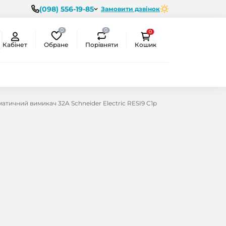
(098) 556-19-85
Замовити дзвінок
0
0
0
Обране
Порівняти
Кабінет
Кошик
атичний вимикач 32A Schneider Electric RESI9 C1р
ємо