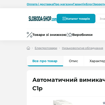
Оплата і доставка
Про магазин
Гарантія
Блог
Зворотн
Каталог товарів
Товари зі знижкою
Виробники
Електротовари
Низьковольтне обладнання
Все про товар
Опис
Характе
Автоматичний вимикач 3
C1р