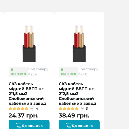
Код товару:
Код товару:
В
В
наявності
4239
наявності
4240
СКЗ кабель
СКЗ кабель
мідний ВВГ-П нг
мідний ВВГ-П нг
2*1,5 мм2
2*2,5 мм2
Слобожанський
Слобожанський
кабельний завод
кабельний завод
4
3
24.37 грн.
38.49 грн.
До кошика
До кошика