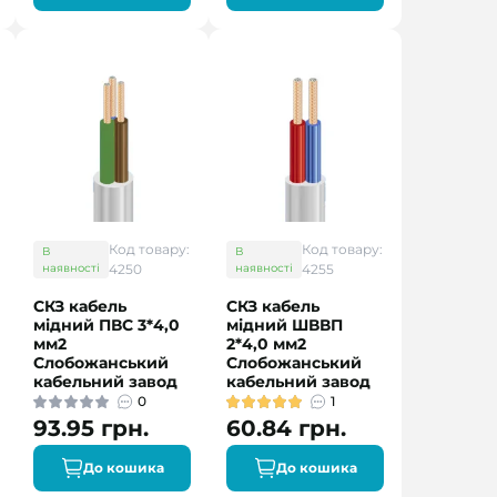
Код товару:
Код товару:
В
В
наявності
4250
наявності
4255
СКЗ кабель
СКЗ кабель
мідний ПВС 3*4,0
мідний ШВВП
мм2
2*4,0 мм2
Слобожанський
Слобожанський
кабельний завод
кабельний завод
0
1
93.95 грн.
60.84 грн.
До кошика
До кошика