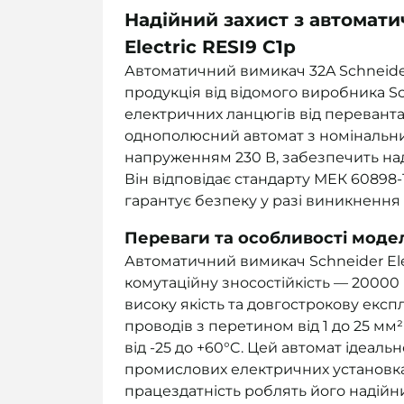
Надійний захист з автомат
Electric RESI9 C1р
Автоматичний вимикач 32A Schneider
продукція від відомого виробника Sc
електричних ланцюгів від переванта
однополюсний автомат з номінальн
напруженням 230 В, забезпечить на
Він відповідає стандарту МЕК 60898-
гарантує безпеку у разі виникнення
Переваги та особливості моделі 
Автоматичний вимикач Schneider Elec
комутаційну зносостійкість — 20000 
високу якість та довгострокову експ
проводів з перетином від 1 до 25 мм
від -25 до +60°C. Цей автомат ідеаль
промислових електричних установках.
працездатність роблять його надійн