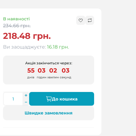
В наявності
234.66 грн.
218.48 грн.
Ви заощаджуєте:
16.18 грн.
Акція закінчиться через:
55
03
02
02
:
:
:
днів
годин
хвилин
секунд
До кошика
Швидке замовлення