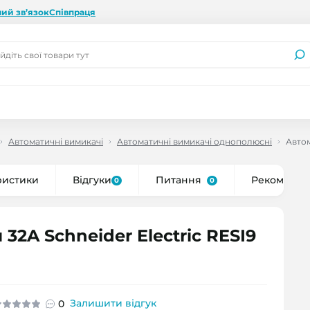
ий зв’язок
Співпраця
Автоматичні вимикачі
Автоматичні вимикачі однополюсні
Автом
ристики
Відгуки
Питання
Рекоменду
0
0
2A Schneider Electric RESI9
Залишити відгук
0