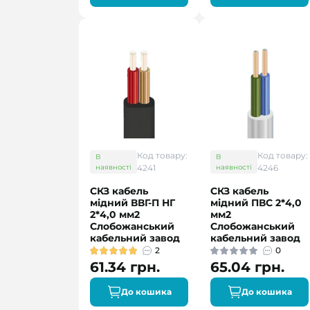
Код товару:
Код товару:
В
В
наявності
4241
наявності
4246
СКЗ кабель
СКЗ кабель
мідний ВВГ-П НГ
мідний ПВС 2*4,0
2*4,0 мм2
мм2
Слобожанський
Слобожанський
кабельний завод
кабельний завод
2
0
61.34 грн.
65.04 грн.
До кошика
До кошика