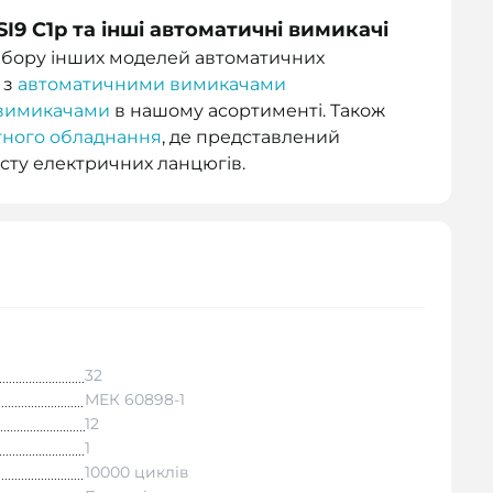
SI9 C1р та інші автоматичні вимикачі
вибору інших моделей автоматичних
 з
автоматичними вимикачами
вимикачами
в нашому асортименті. Також
тного обладнання
, де представлений
сту електричних ланцюгів.
32
МЕК 60898-1
12
1
10000 циклів