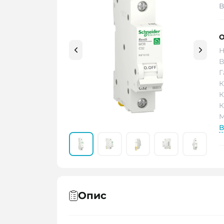
В
О
Н
В
Г
К
К
К
М
В
Опис