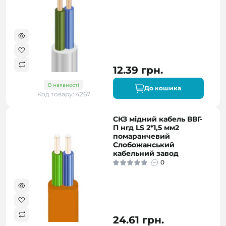
12.39 грн.
В наявності
До кошика
Код товару: 4267
СКЗ мідний кабель ВВГ-
П нгд LS 2*1,5 мм2
помаранчевий
Слобожанський
кабельний завод
0
24.61 грн.