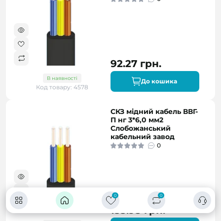
92.27 грн.
В наявності
До кошика
Код товару: 4578
СКЗ мідний кабель ВВГ-
П нг 3*6,0 мм2
Слобожанський
кабельний завод
0
0
0
133.95 грн.