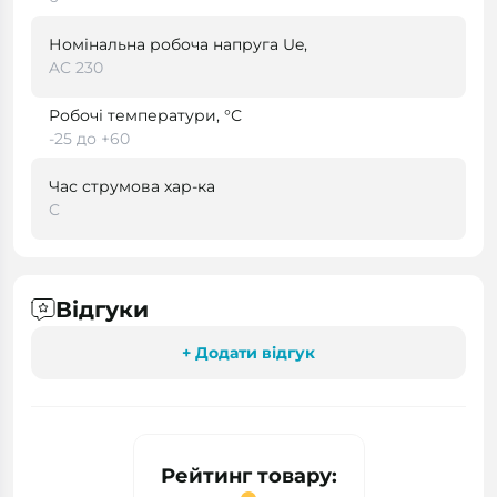
Номінальна робоча напруга Ue,
AC 230
Робочі температури, °С
-25 до +60
Час струмова хар-ка
C
Відгуки
+ Додати відгук
Рейтинг товару: