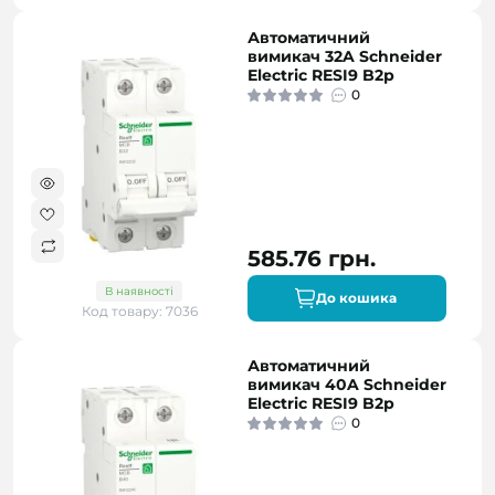
Автоматичний
вимикач 32A Schneider
Electric RESI9 B2р
0
585.76 грн.
В наявності
До кошика
Код товару: 7036
Автоматичний
вимикач 40A Schneider
Electric RESI9 B2р
0