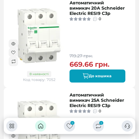
Автоматичний
вимикач 20A Schneider
Electric RESI9 C3р
0
719.27 грн.
669.66 грн.
В наявності
До кошика
Код товару: 7052
Автоматичний
вимикач 25A Schneider
Electric RESI9 C3р
0
0
0