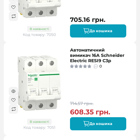
705.16 грн.
В наявності
До кошика
Код товару: 7050
Автоматичний
вимикач 16A Schneider
Electric RESI9 C3р
0
714.57 грн.
608.35 грн.
В наявності
До кошика
Код товару: 7051