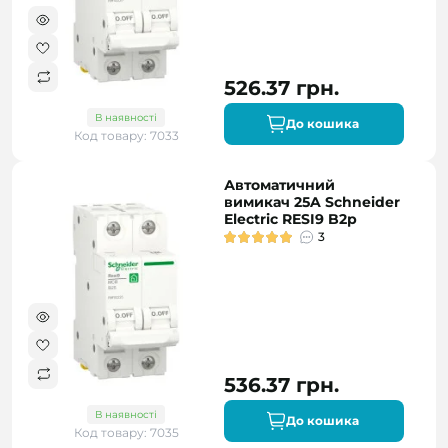
526.37 грн.
В наявності
До кошика
Код товару: 7033
Автоматичний
вимикач 25A Schneider
Electric RESI9 B2р
3
536.37 грн.
В наявності
До кошика
Код товару: 7035