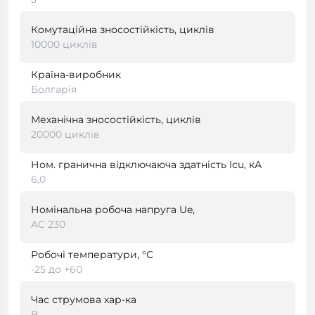
Комутаційна зносостійкість, циклів
10000 циклів
Країна-виробник
Болгарія
Механічна зносостійкість, циклів
20000 циклів
Ном. гранична відключаюча здатність Icu, кА
6,0
Номінальна робоча напруга Ue,
AC 230
Робочі температури, °С
-25 до +60
Час струмова хар-ка
B