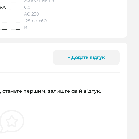
20000 циклів
 кА
6,0
AC 230
-25 до +60
B
+ Додати відгук
, станьте першим, залиште свій відгук.