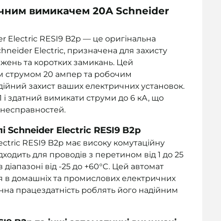
ичним вимикачем 20A Schneider
 Electric RESI9 B2р — це оригінальна
hneider Electric, призначена для захисту
жень та коротких замикань. Цей
м струмом 20 ампер та робочим
дійний захист ваших електричних установок.
1 і здатний вимикати струми до 6 кА, що
 несправностей.
 Schneider Electric RESI9 B2р
ctric RESI9 B2р має високу комутаційну
ідходить для проводів з перетином від 1 до 25
діапазоні від -25 до +60°C. Цей автомат
ня в домашніх та промислових електричних
дмінна працездатність роблять його надійним