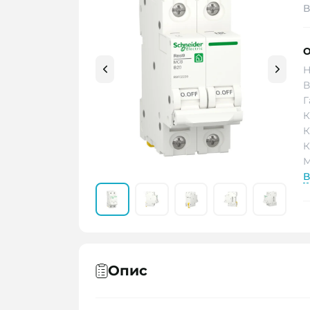
В
О
Н
В
Г
К
К
К
М
В
Опис