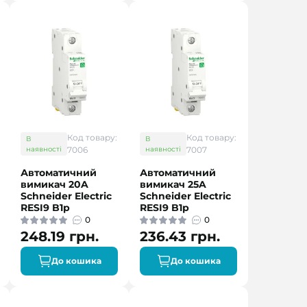
Код товару:
Код товару:
В
В
наявності
7006
наявності
7007
Автоматичний
Автоматичний
вимикач 20A
вимикач 25A
Schneider Electric
Schneider Electric
RESI9 B1р
RESI9 B1р
0
0
248.19 грн.
236.43 грн.
До кошика
До кошика