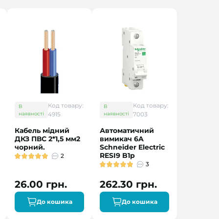
Код товару:
Код товару:
В
В
наявності
4915
наявності
7003
Кабель мідний
Автоматичний
ДКЗ ПВС 2*1,5 мм2
вимикач 6A
чорний.
Schneider Electric
RESI9 B1р
2
3
26.00 грн.
262.30 грн.
До кошика
До кошика