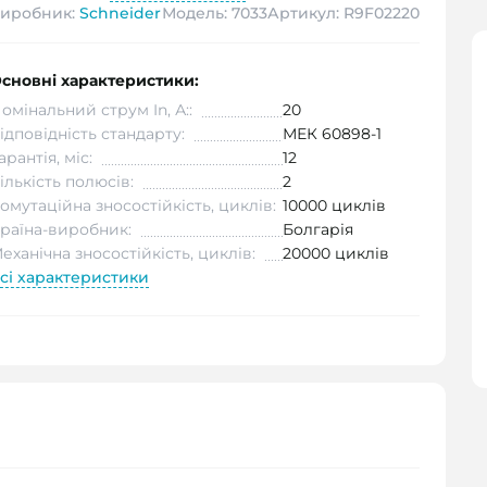
иробник:
Schneider
Модель: 7033
Артикул: R9F02220
сновні характеристики:
омінальний струм In, А::
20
ідповідність стандарту:
МЕК 60898-1
арантія, міс:
12
ількість полюсів:
2
омутаційна зносостійкість, циклів:
10000 циклів
раїна-виробник:
Болгарія
еханічна зносостійкість, циклів:
20000 циклів
сі характеристики