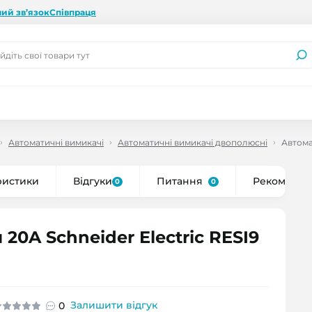
ий зв’язок
Співпраця
Автоматичні вимикачі
Автоматичні вимикачі двополюсні
Автома
ристики
Відгуки
Питання
Рекоменду
0
0
0A Schneider Electric RESI9
Залишити відгук
0