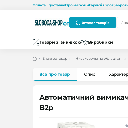
Оплата і доставка
Про магазин
Гарантія
Блог
Зворотн
Каталог товарів
Товари зі знижкою
Виробники
Електротовари
Низьковольтне обладнання
Все про товар
Опис
Характе
Автоматичний вимикач 2
B2р