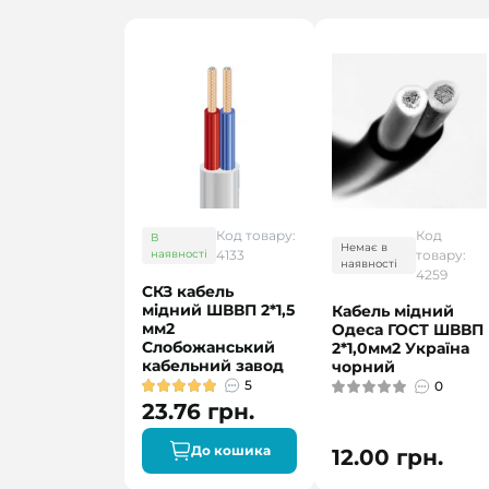
Код товару:
Код
В
Немає в
наявності
4133
товару:
наявності
4259
СКЗ кабель
мідний ШВВП 2*1,5
Кабель мідний
мм2
Одеса ГОСТ ШВВП
Слобожанський
2*1,0мм2 Україна
кабельний завод
чорний
5
0
23.76 грн.
До кошика
12.00 грн.