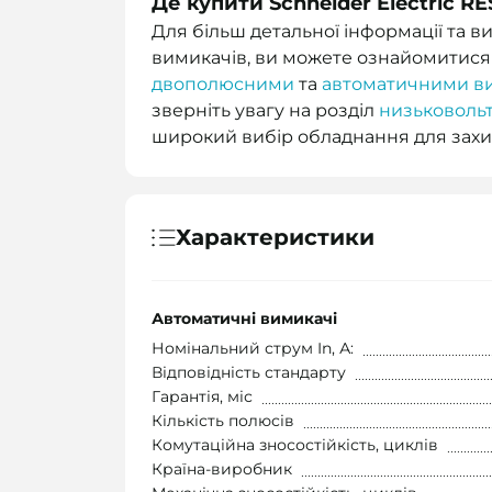
Де купити Schneider Electric RE
Для більш детальної інформації та 
вимикачів, ви можете ознайомитися
двополюсними
та
автоматичними в
зверніть увагу на розділ
низьковоль
широкий вибір обладнання для захи
Характеристики
Автоматичні вимикачі
Номінальний струм In, А:
Відповідність стандарту
Гарантія, міс
Кількість полюсів
Комутаційна зносостійкість, циклів
Країна-виробник