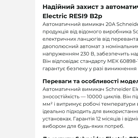
Надійний захист з автомат
Electric RESI9 B2р
Автоматичний вимикач 20A Schneider
продукція від відомого виробника Sc
електричних ланцюгів від переванта
двополюсний автомат з номінальни
напруженням 230 В, забезпечить на
Він відповідає стандарту МЕК 60898-
гарантує безпеку у разі виникнення
Переваги та особливості моделі
Автоматичний вимикач Schneider Ele
зносостійкість — 10000 циклів. Він п
мм² і витримує робочі температури в 
ідеально підходить для використан
установках. Гарантія 12 місяців і ві
вибором для будь-яких потреб.