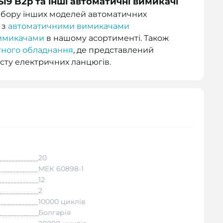
SI9 B2р та інші автоматичні вимикачі
вибору інших моделей автоматичних
 з
автоматичними вимикачами
имикачами
в нашому асортименті. Також
тного обладнання
, де представлений
сту електричних ланцюгів.
20
МЕК 60898-1
12
2
10000 циклів
Болгарія