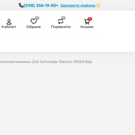
(098) 556-19-85
Замовити дзвінок
0
0
0
Обране
Порівняти
Кабінет
Кошик
тичний вимикач 20A Schneider Electric RESI9 B2р
ємо