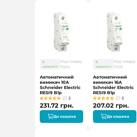
Код товару:
Код товару:
В
В
наявності
7004
наявності
7005
Автоматичний
Автоматичний
вимикач 10A
вимикач 16A
Schneider Electric
Schneider Electric
RESI9 B1р
RESI9 B1р
2
2
231.72 грн.
207.02 грн.
До кошика
До кошика