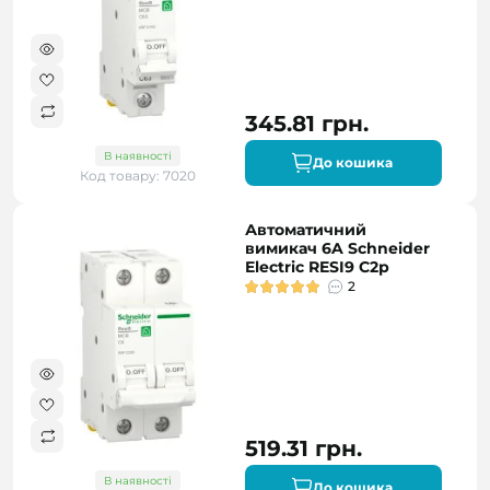
345.81 грн.
В наявності
До кошика
Код товару: 7020
Автоматичний
вимикач 6A Schneider
Electric RESI9 C2р
2
519.31 грн.
В наявності
До кошика