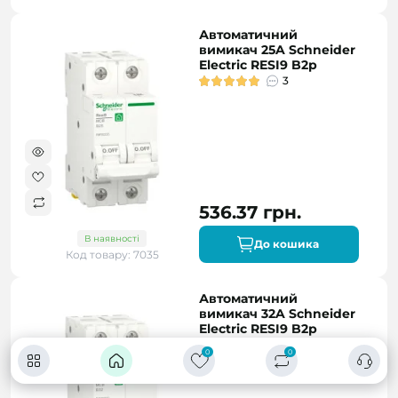
Автоматичний
вимикач 25A Schneider
Electric RESI9 B2р
3
536.37 грн.
В наявності
До кошика
Код товару: 7035
Автоматичний
вимикач 32A Schneider
Electric RESI9 B2р
0
0
0