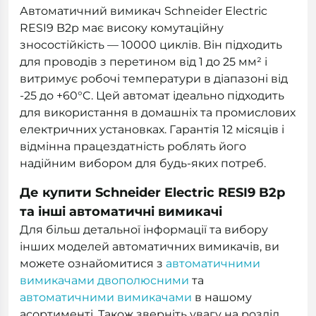
Автоматичний вимикач Schneider Electric
RESI9 B2р має високу комутаційну
зносостійкість — 10000 циклів. Він підходить
для проводів з перетином від 1 до 25 мм² і
витримує робочі температури в діапазоні від
-25 до +60°C. Цей автомат ідеально підходить
для використання в домашніх та промислових
електричних установках. Гарантія 12 місяців і
відмінна працездатність роблять його
надійним вибором для будь-яких потреб.
Де купити Schneider Electric RESI9 B2р
та інші автоматичні вимикачі
Для більш детальної інформації та вибору
інших моделей автоматичних вимикачів, ви
можете ознайомитися з
автоматичними
вимикачами двополюсними
та
автоматичними вимикачами
в нашому
асортименті. Також зверніть увагу на розділ