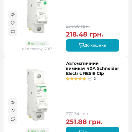
234.66 грн.
218.48 грн.
В наявності
До кошика
Код товару: 7017
Автоматичний
вимикач 40A Schneider
Electric RESI9 C1р
2
270.54 грн.
251.88 грн.
В наявності