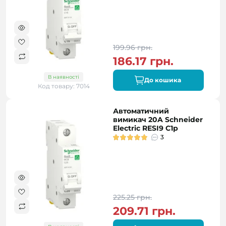
199.96 грн.
186.17 грн.
В наявності
До кошика
Код товару: 7014
Автоматичний
вимикач 20A Schneider
Electric RESI9 C1р
3
225.25 грн.
209.71 грн.