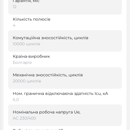
Гарантія, міс
12
Кількість полюсів
4
Комутаційна зносостійкість, циклів
10000 циклів
Країна-виробник
Болгарія
Механічна зносостійкість, циклів
20000 циклів
Ном. гранична відключаюча здатність Icu, кА
6,0
Номінальна робоча напруга Ue,
AC 230/400