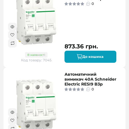
0
873.36 грн.
В наявності
До кошика
Код товару: 7045
Автоматичний
вимикач 40A Schneider
Electric RESI9 B3р
0