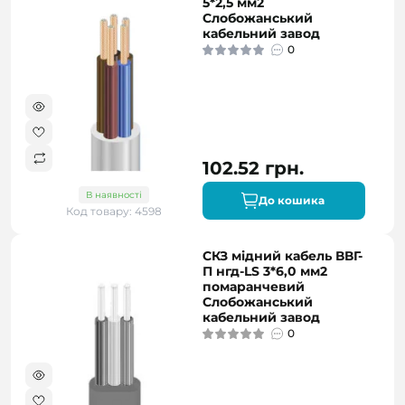
5*2,5 мм2
Слобожанський
кабельний завод
0
102.52 грн.
В наявності
До кошика
Код товару: 4598
СКЗ мідний кабель ВВГ-
П нгд-LS 3*6,0 мм2
помаранчевий
Слобожанський
кабельний завод
0