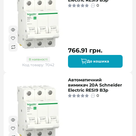
Electric RESI9 B3р
0
766.91 грн.
В наявності
До кошика
Код товару: 7042
Автоматичний
вимикач 20A Schneider
Electric RESI9 B3р
0