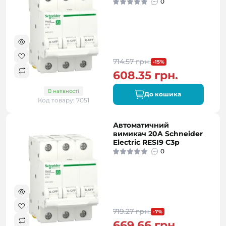
0
714.57 грн.
-15%
608.35 грн.
В наявності
До кошика
Код товару: 7051
Автоматичний
вимикач 20A Schneider
Electric RESI9 C3р
0
719.27 грн.
-7%
669.66 грн.