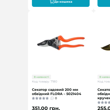
До кошика
В наявності
В наявн
Код товару: 7180
Код това
Секатор садовий 200 мм
Секато
обвідний FLORA – 5021404
обвід
кручен
0
351.00 грн.
255.