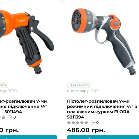
ості
В наявності
ару: 7670
Код товару: 7669
ет-розпилювач 7-ми
Пістолет-розпилювач 7-ми
не підключення ½"
режимний підключення ½" з
– 5011494
плаваючим курком FLORA –
5011394
0
0
0 грн.
486.00 грн.