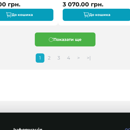
00 грн.
3 070.00 грн.
До кошика
До кошика
Показати ще
1
2
3
4
>
>|
Інформація