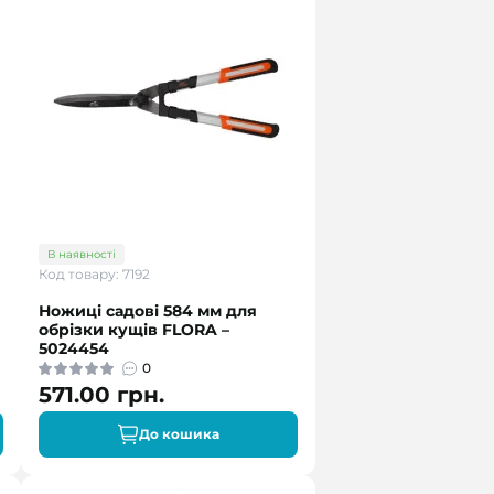
В наявності
Код товару: 7192
Ножиці садові 584 мм для
обрізки кущів FLORA –
5024454
0
571.00 грн.
До кошика