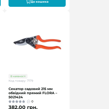
До кошика
В наявності
Код товару: 7179
Секатор садовий 215 мм
обвідний прямий FLORA –
5021424
0
382.00 грн.