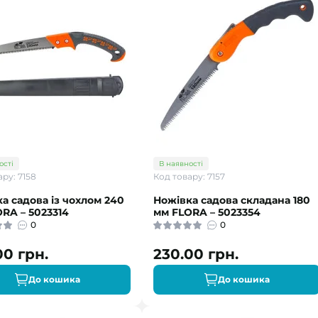
ості
В наявності
ру: 7158
Код товару: 7157
а садова із чохлом 240
Ножівка садова складана 180
RA – 5023314
мм FLORA – 5023354
0
0
00 грн.
230.00 грн.
До кошика
До кошика