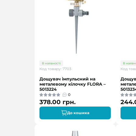
В наявності
В наявн
Код товару: 7703
Код тов
Дощувач імпульсний на
Дощув
металевому кілочку FLORA –
метале
5013224
501323
0
378.00 грн.
244.
До кошика