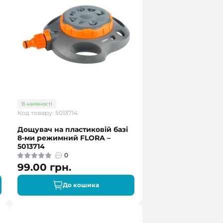
В наявності
Код товару: 5013714
Дощувач на пластиковій базі
8-ми режимний FLORA –
5013714
0
99.00 грн.
До кошика