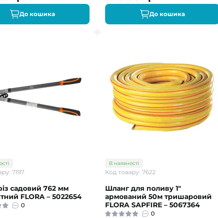
До кошика
До кошика
ості
В наявності
ру: 7197
Код товару: 7622
із садовий 762 мм
Шланг для поливу 1"
тний FLORA – 5022654
армований 50м тришаровий
FLORA SAPFIRE – 5067364
0
0