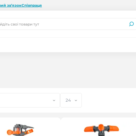
ий зв’язок
Співпраця