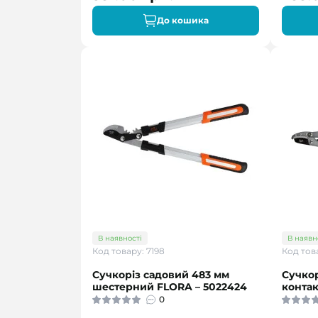
До кошика
В наявності
В наявн
Код товару: 7198
Код това
Сучкоріз садовий 483 мм
Сучкор
шестерний FLORA – 5022424
контак
0