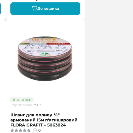
До кошика
В наявності
Код товару: 7583
Шланг для поливу ½"
армований 15м п'ятишаровий
FLORA GRAFIT – 5063024
0