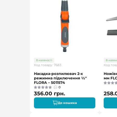
В наявності
В наявн
Код товару: 7683
Код това
Насадка-розпилювач 2-х
Ножівк
режимна підключення ½"
мм FLO
FLORA – 5011574
0
356.00 грн.
258.
До кошика