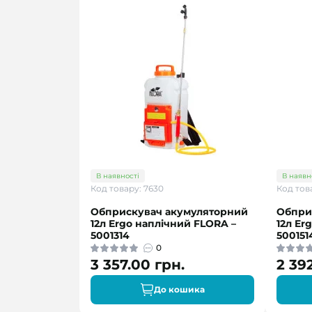
В наявності
В наявн
Код товару: 7630
Код тов
Обприскувач акумуляторний
Обпри
12л Ergo наплічний FLORA –
12л Er
5001314
500151
0
3 357.00 грн.
2 39
До кошика