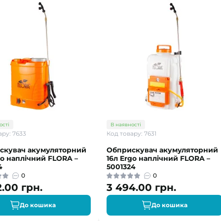
ості
В наявності
ару: 7633
Код товару: 7631
скувач акумуляторний
Обприскувач акумуляторний
go наплічний FLORA –
16л Ergo наплічний FLORA –
4
5001324
0
0
2.00 грн.
3 494.00 грн.
До кошика
До кошика