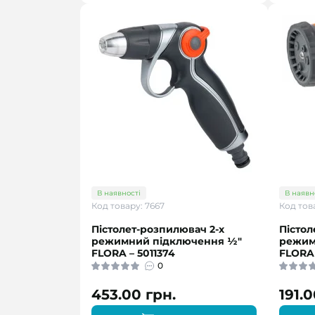
В наявності
В наявн
Код товару: 7667
Код тов
Пістолет-розпилювач 2-х
Пістол
режимний підключення ½"
режим
FLORA – 5011374
FLORA 
0
453.00 грн.
191.0