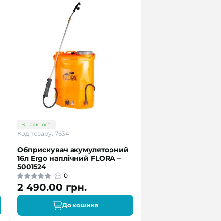
В наявності
Код товару: 7634
Обприскувач акумуляторний
16л Ergo наплічний FLORA –
5001524
0
2 490.00 грн.
До кошика