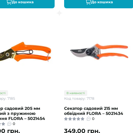
До кошика
До кошика
ості
В наявності
ру: 7185
Код товару: 7178
р садовий 205 мм
Секатор садовий 215 мм
ний з пружиною
обвідний FLORA – 5021434
ня FLORA – 5021454
0
0
00 грн.
349.00 грн.