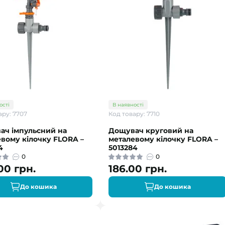
ості
В наявності
ару: 7707
Код товару: 7710
ач імпульсний на
Дощувач круговий на
вому кілочку FLORA –
металевому кілочку FLORA –
4
5013284
0
0
00 грн.
186.00 грн.
До кошика
До кошика