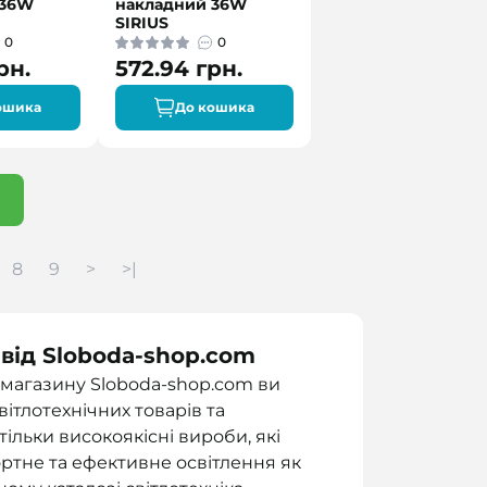
 36W
накладний 36W
SIRIUS
0
0
рн.
572.94 грн.
ошика
До кошика
8
9
>
>|
ь від Sloboda-shop.com
-магазину Sloboda-shop.com ви
тлотехнічних товарів та
льки високоякісні вироби, які
тне та ефективне освітлення як