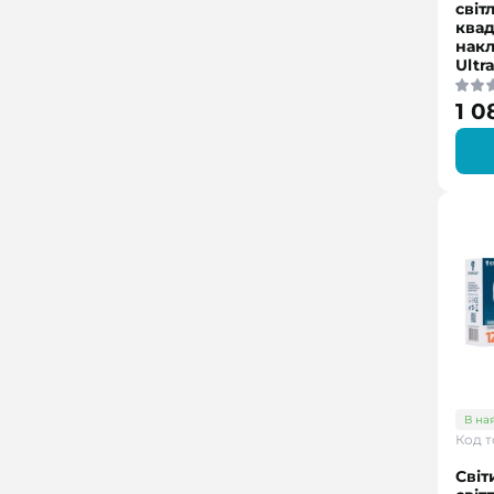
світ
ква
нак
Ultra
1 0
В на
Код т
Світ