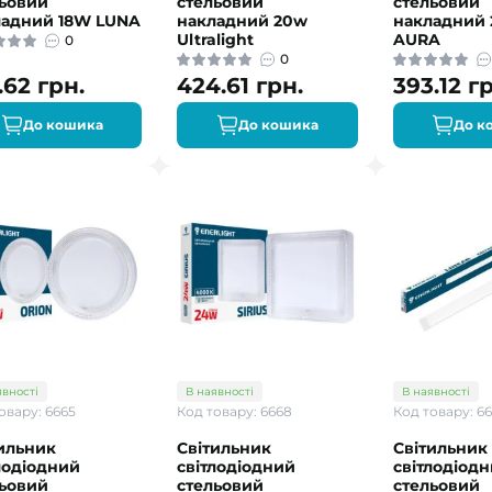
льовий
стельовий
стельовий
ладний 18W LUNA
накладний 20w
накладний
Ultralight
AURA
0
0
.62 грн.
424.61 грн.
393.12 г
До кошика
До кошика
До к
явності
В наявності
В наявності
овару: 6665
Код товару: 6668
Код товару: 6
ильник
Світильник
Світильник
лодіодний
світлодіодний
світлодіод
льовий
стельовий
стельовий