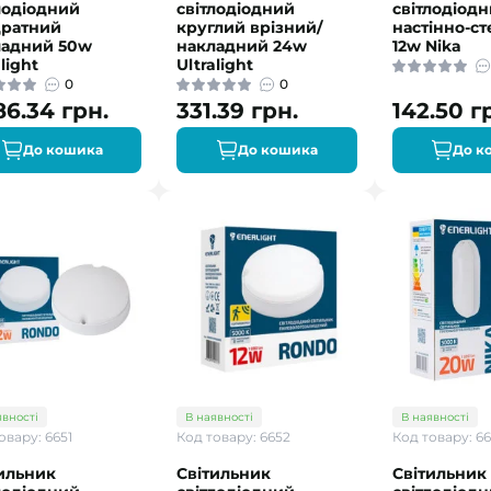
лодіодний
світлодіодний
світлодіод
дратний
круглий врізний/
настінно-с
ладний 50w
накладний 24w
12w Nika
light
Ultralight
0
0
86.34 грн.
331.39 грн.
142.50 г
До кошика
До кошика
До к
явності
В наявності
В наявності
овару: 6651
Код товару: 6652
Код товару: 6
ильник
Світильник
Світильник