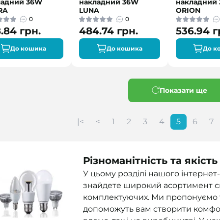
ладний 36W
накладний 36W
накладний
RA
LUNA
ORION
0
0
.84 грн.
484.74 грн.
536.94 г
До кошика
До кошика
До к
Показати ще
|<
<
1
2
3
4
5
6
7
Різноманітність та якіст
У цьому розділі нашого інтернет
знайдете широкий асортимент сві
комплектуючих. Ми пропонуємо ті
допоможуть вам створити комфор