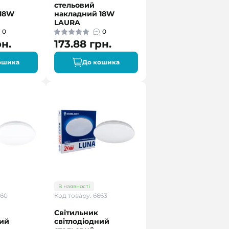
стельовий
 18W
накладний 18W
LAURA
0
0
рн.
173.88 грн.
ошика
До кошика
В наявності
660
Код товару: 6663
Світильник
ний
світлодіодний