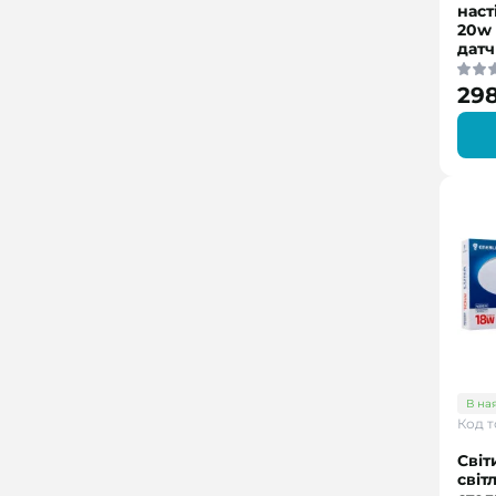
наст
20w 
датч
298
В на
Код т
Світ
світ