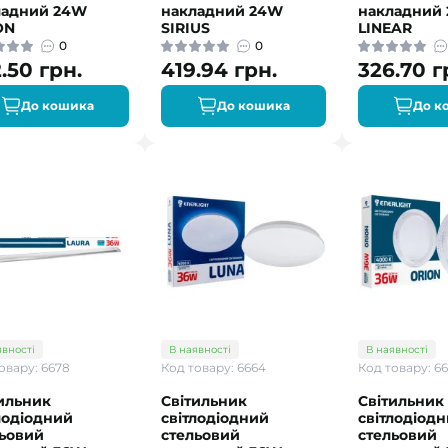
ладний 24W
накладний 24W
накладний
ON
SIRIUS
LINEAR
0
0
.50 грн.
419.94 грн.
326.70 г
До кошика
До кошика
До к
явності
В наявності
В наявності
овару: 6678
Код товару: 6664
Код товару: 6
ильник
Світильник
Світильник
лодіодний
світлодіодний
світлодіод
льовий
стельовий
стельовий