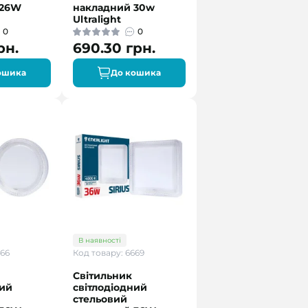
 26W
накладний 30w
Ultralight
0
0
рн.
690.30 грн.
ошика
До кошика
В наявності
666
Код товару: 6669
Світильник
ний
світлодіодний
стельовий