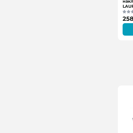
нак
LAU
258