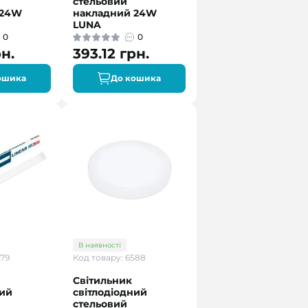
стельовий
 24W
накладний 24W
LUNA
0
0
рн.
393.12 грн.
ошика
До кошика
В наявності
679
Код товару: 6588
Світильник
ний
світлодіодний
стельовий