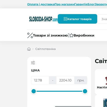
Оплата і доставка
Про магазин
Гарантія
Блог
Зворотн
Каталог товарів
Товари зі знижкою
Виробники
Світлотехніка
Сві
ЦІНА
-
грн.
Насті