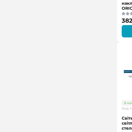
нак
ORI
382
В на
Код т
Світ
світ
сте