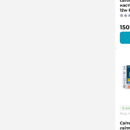
світ
наст
12w 
150
В на
Код т
Світ
світ