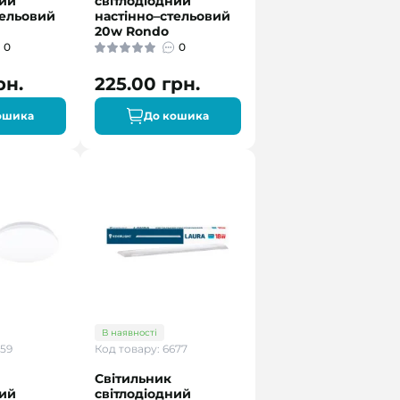
ний
світлодіодний
тельовий
настінно–стельовий
20w Rondo
0
0
рн.
225.00 грн.
ошика
До кошика
В наявності
659
Код товару: 6677
Світильник
ний
світлодіодний