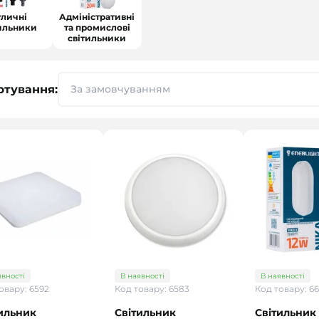
уличні
Адміністративні
тильники
та промислові
світильники
ртування:
явності
В наявності
В наявності
овару: 6592
Код товару: 6583
Код товару: 6
ильник
Світильник
Світильник