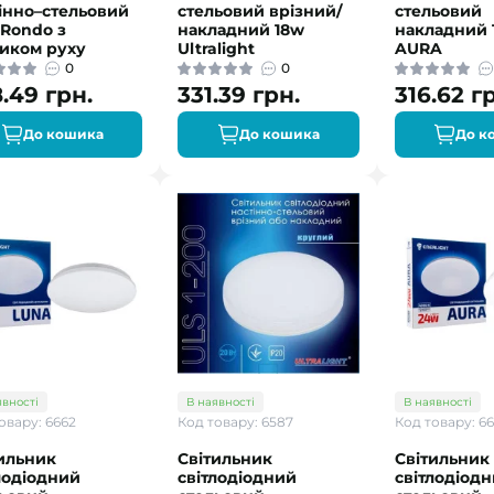
інно–стельовий
стельовий врізний/
стельовий
Rondo з
накладний 18w
накладний
иком руху
Ultralight
AURA
0
0
.49 грн.
331.39 грн.
316.62 г
До кошика
До кошика
До к
явності
В наявності
В наявності
овару: 6662
Код товару: 6587
Код товару: 6
ильник
Світильник
Світильник
лодіодний
світлодіодний
світлодіод