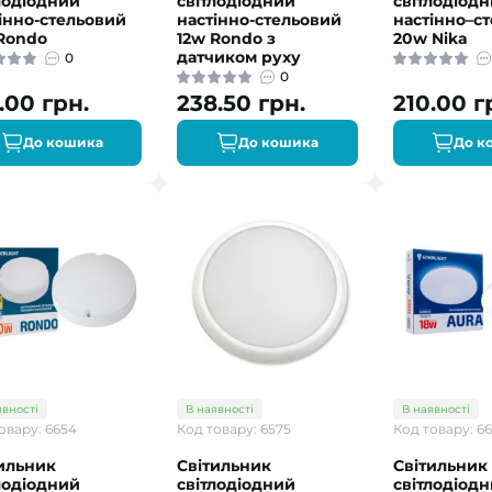
лодіодний
світлодіодний
світлодіод
інно-стельовий
настінно-стельовий
настінно–с
Rondo
12w Rondo з
20w Nika
датчиком руху
0
0
.00 грн.
238.50 грн.
210.00 г
До кошика
До кошика
До к
явності
В наявності
В наявності
овару: 6654
Код товару: 6575
Код товару: 6
ильник
Світильник
Світильник
лодіодний
світлодіодний
світлодіод