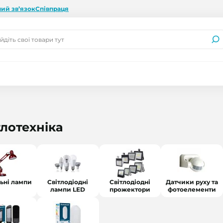
ий зв’язок
Співпраця
тлотехніка
льні лампи
Світлодіодні
Світлодіодні
Датчики руху та
лампи LED
прожектори
фотоелементи