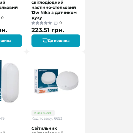
ний
світлодіодний
тельовий
настінно-стельовий
12w Nika з датчиком
руху
0
0
рн.
223.51 грн.
ошика
До кошика
В наявності
649
Код товару: 6653
Світильник