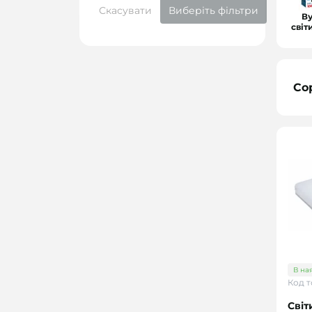
Скасувати
Виберіть фільтри
В
сві
Со
В на
Код т
Світ