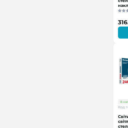
сте
нак
316
В на
Код т
Світ
світ
сте