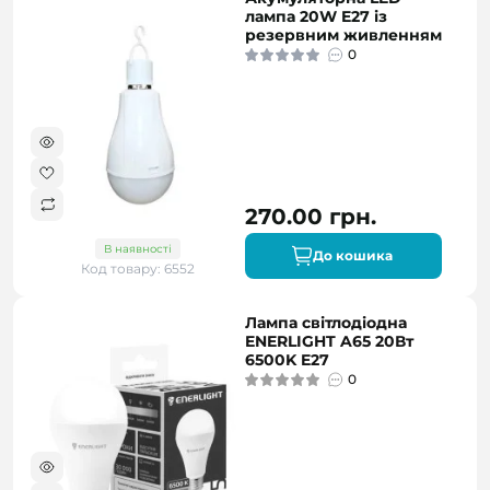
лампа 20W E27 із
резервним живленням
0
270.00 грн.
В наявності
До кошика
Код товару: 6552
Лампа світлодіодна
ENERLIGHT A65 20Вт
6500K E27
0