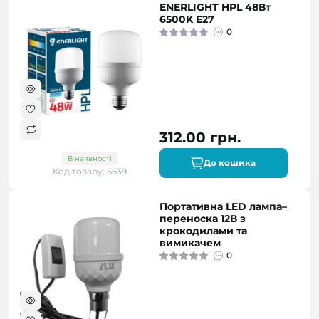
ENERLIGHT HPL 48Вт
6500K E27
0
312.00 грн.
В наявності
До кошика
Код товару: 6639
Портативна LED лампа–
переноска 12В з
крокодилами та
вимикачем
0