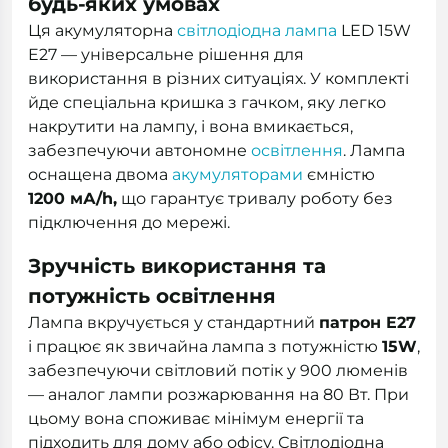
будь-яких умовах
Ця акумуляторна
світлодіодна лампа
LED 15W
E27 — універсальне рішення для
використання в різних ситуаціях. У комплекті
йде спеціальна кришка з гачком, яку легко
накрутити на лампу, і вона вмикається,
забезпечуючи автономне
освітлення
. Лампа
оснащена двома
акумуляторами
ємністю
1200 мА/h,
що гарантує тривалу роботу без
підключення до мережі.
Зручність використання та
потужність освітлення
Лампа вкручується у стандартний
патрон E27
і працює як звичайна лампа з потужністю
15
W
,
забезпечуючи світловий потік у 900 люменів
— аналог лампи розжарювання на 80 Вт. При
цьому вона споживає мінімум енергії та
підходить для дому або офісу. Світлодіодна