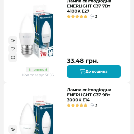
Лампа світлодіодна
ENERLIGHT С37 7Вт
4100K E27
3
33.48 грн.
В наявності
До кошика
Код товару: 5056
Лампа світлодіодна
ENERLIGHT C37 9Вт
3000K E14
3