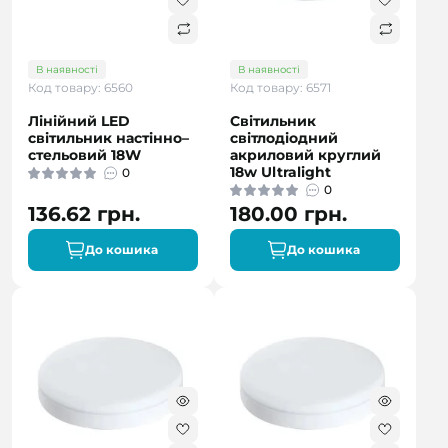
В наявності
В наявності
Код товару: 6560
Код товару: 6571
Лінійний LED
Світильник
світильник настінно–
світлодіодний
стельовий 18W
акриловий круглий
18w Ultralight
0
0
136.62 грн.
180.00 грн.
До кошика
До кошика