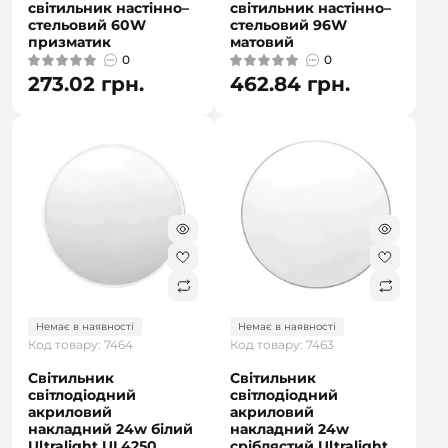
світильник настінно–
світильник настінно–
стельовий 60W
стельовий 96W
призматик
матовий
0
0
273.02 грн.
462.84 грн.
Немає в наявності
Немає в наявності
Код товару: 7464
Код товару: 7463
Світильник
Світильник
світлодіодний
світлодіодний
акриловий
акриловий
накладний 24w білий
накладний 24w
Ultralight UL4250
сріблястий Ultralight