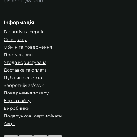
Сб: з 9:00 до 16:00
класики до мінімалізму.
Інформація
Гарантія та сервіс
Співпраця
Обмін та повернення
Про магазин
Угода користувача
Доставка та оплата
Публічна оферта
Зворотній зв’язок
Повернення товару
Карта сайту
Виробники
Подарункові сертифікати
Як вибрати правильне освітлення для
Акції
дому?
Освітлення та аксесуари від
Ultralight
— це