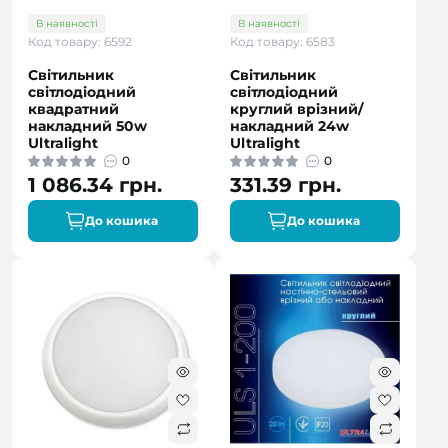
В наявності
В наявності
Код товару: 6592
Код товару: 6583
Світильник
Світильник
світлодіодний
світлодіодний
квадратний
круглий врізний/
накладний 50w
накладний 24w
Ultralight
Ultralight
0
0
1 086.34 грн.
331.39 грн.
До кошика
До кошика