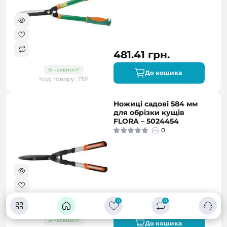
481.41 грн.
В наявності
До кошика
Код товару: 7191
Ножиці садові 584 мм
для обрізки кущів
FLORA – 5024454
0
0
0
571.00 грн.
В наявності
До кошика