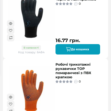
0
16.77 грн.
В наявності
До кошика
Код товару: 6484
Робочі трикотажні
рукавички TOP
помаранчеві з ПВХ
крапкою
0