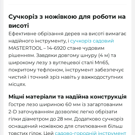
Сучкоріз з ножівкою для роботи на
висоті
Ефективне обрізання дерев на висоті вимагає
надійного інструменту, і
сучкоріз садовий
MASTERTOOL – 14-6920 стане чудовим
рішенням. Завдяки довгому шнуру (4 м) та
широкому лезу з вуглецевої сталі Mn65,
покритому тефлоном, інструмент забезпечує
чистий і точний зріз навіть у важкодоступних
місцях.
Міцні матеріали та надійна конструкція
Гостре лезо шириною 60 мм із загартованим
2-D заточуванням дозволяє легко обрізати
гілки діаметром до 28 мм. Додатково сучкоріз
оснащений ножівкою для спилювання більш
товстих гілок. Цей
садово-городній інструмент