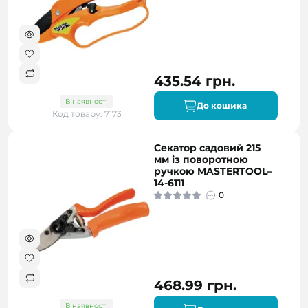
435.54 грн.
В наявності
До кошика
Код товару: 7173
Секатор садовий 215
мм із поворотною
ручкою MASTERTOOL–
14-6111
0
468.99 грн.
В наявності