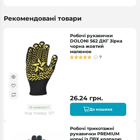
Рекомендовані товари
Робочі рукавички
DOLONI 562 ДКГ Зірка
чорна жовтий
малюнок
7
26.24 грн.
В наявності
До кошика
Код товару: 127
Робочі трикотажні
рукавички PREMIUM
чорні із ПВХ крапкою