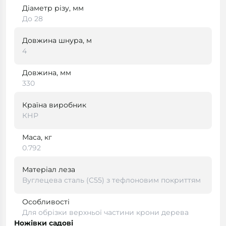
Діаметр різу, мм
До 28
Довжина шнура, м
4
Довжина, мм
330
Країна виробник
КНР
Маса, кг
0.792
Матеріал леза
Вуглецева сталь (C55) з тефлоновим покриттям
Особливості
Для обрізки верхньої частини крони дерева
Ножівки садові