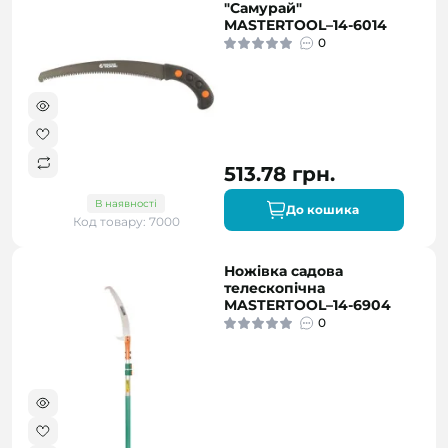
"Самурай"
MASTERTOOL–14-6014
0
513.78 грн.
В наявності
До кошика
Код товару: 7000
Ножівка садова
телескопічна
MASTERTOOL–14-6904
0