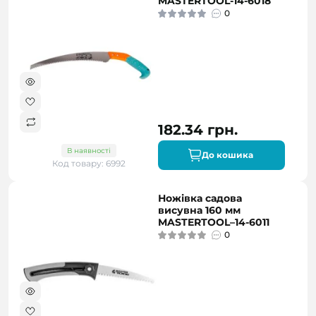
MASTERTOOL-14-6018
0
182.34 грн.
В наявності
До кошика
Код товару: 6992
Ножівка садова
висувна 160 мм
MASTERTOOL–14-6011
0