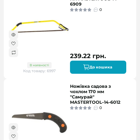
6909
0
239.22 грн.
В наявності
До кошика
Код товару: 6997
Ножівка садова з
чохлом 170 мм
"Самурай"
MASTERTOOL–14-6012
0