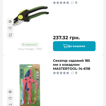
0
237.32 грн.
В наявності
До кошика
Код товару: 7163
Секатор садовий 185
мм з ковадлом
MASTERTOOL–14-6118
0