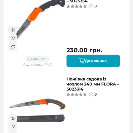
– 5023354
0
230.00 грн.
В наявності
До кошика
Код товару: 7157
Ножівка садова із
чохлом 240 мм FLORA –
5023314
0