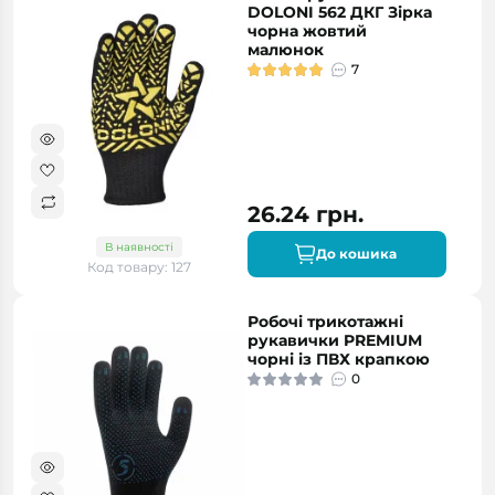
DOLONI 562 ДКГ Зірка
чорна жовтий
малюнок
7
26.24 грн.
В наявності
До кошика
Код товару: 127
Робочі трикотажні
рукавички PREMIUM
чорні із ПВХ крапкою
0