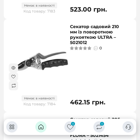
Немає в наявності
523.00 грн.
Код товару: 7183
Секатор садовий 210
мм із поворотною
рукояткою ULTRA –
5021012
0
Немає в наявності
462.15 грн.
Код товару: 7184
Секатор садовий 205
мм обвідний з
0
0
пружиною кручення
FLORA – 5021454