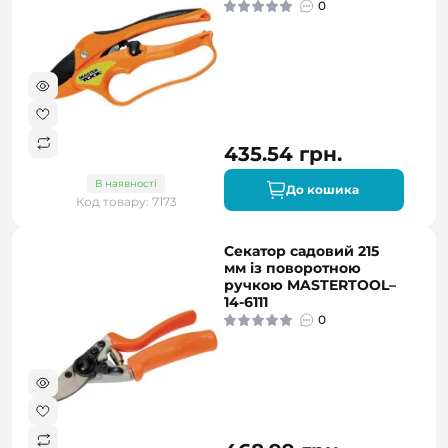
0
435.54 грн.
В наявності
До кошика
Код товару: 7173
Секатор садовий 215
мм із поворотною
ручкою MASTERTOOL–
14-6111
0