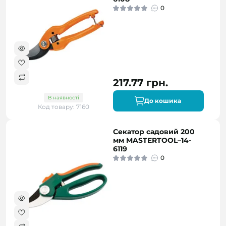
0
217.77 грн.
В наявності
До кошика
Код товару: 7160
Секатор садовий 200
мм MASTERTOOL–14-
6119
0