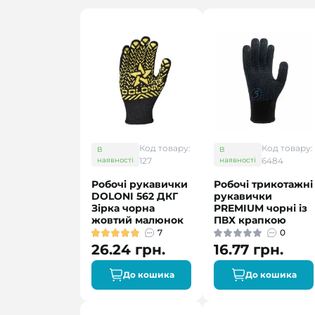
Код товару:
Код товару:
В
В
наявності
127
наявності
6484
Робочі рукавички
Робочі трикотажні
DOLONI 562 ДКГ
рукавички
Зірка чорна
PREMIUM чорні із
жовтий малюнок
ПВХ крапкою
7
0
26.24 грн.
16.77 грн.
До кошика
До кошика