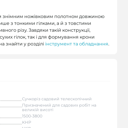
им знімним ножівковим полотном довжиною
ише з тонкими гілками, а й з товстими
ного різу. Завдяки такій конструкції,
сухих гілок, так і для формування крони
а знайти у розділі
інструмент та обладнання
.
Сучкоріз садовий телескопічний
Призначений для садових робіт на
великій висоті
1500-3800
КНР