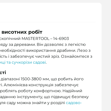
 висотних робіт
ескопічний MASTERTOOL – 14-6903
ду за деревами. Він дозволяє з легкістю
з необхідності використання драбини. Лезо з
ість і забезпечує чистий зріз. Ознайомтеся з
ці та сучкорізи садові
.
сті
діапазоні 1500-3800 мм, що робить його
ті. Алюмінієва конструкція забезпечує
ки роблять роботу комфортною. Надійний
ладанню інструменту, що підвищує безпеку
для саду можна знайти у розділі
садово-