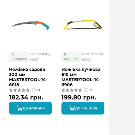
Код товару:
Код товару:
В
В
наявності
6992
наявності
6993
Ножівка садова
Ножівка лучкова
300 мм
610 мм
MASTERTOOL-14-
MASTERTOOL–14-
6018
6906
0
0
182.34 грн.
199.80 грн.
До кошика
До кошика