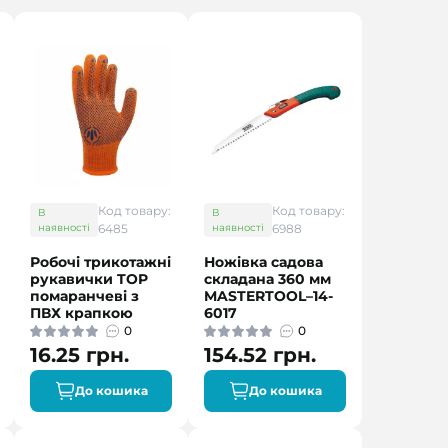
Код товару:
Код товару:
В
В
наявності
6485
наявності
6988
Робочі трикотажні
Ножівка садова
рукавички TOP
складана 360 мм
помаранчеві з
MASTERTOOL–14-
ПВХ крапкою
6017
0
0
16.25 грн.
154.52 грн.
До кошика
До кошика