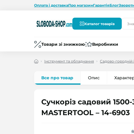
Оплата і доставка
Про магазин
Гарантія
Блог
Зворотн
Каталог товарів
Товари зі знижкою
Виробники
Інструмент та обладнання
Садово-городній 
Все про товар
Опис
Характе
Сучкоріз садовий 1500
MASTERTOOL – 14-6903