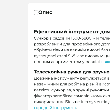
Опис
Ефективний інструмент для
Сучкоріз садовий 1500-3800 мм тел
розроблений для професійного догля
обрізати гілки на великій висоті бе
вуглецевої сталі SK5 має високу міцн
повним асортиментом у розділі
ножи
Телескопічна ручка для зручно
Довжина інструменту регулюється в 
незамінним для робіт на різній висо
легкість сучкоріза, а зручні рукоят
фіксатор запобігає самовільному ск
використання. Більше інструментів 
городній інструмент
.