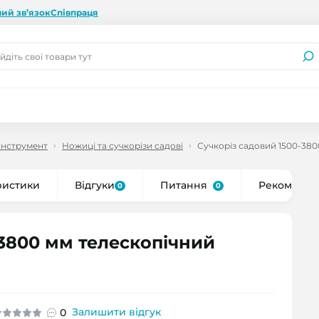
ий зв’язок
Співпраця
інструмент
Ножиці та сучкорізи садові
Сучкоріз садовий 1500-38
ристики
Відгуки
Питання
Рекоменду
0
0
-3800 мм телескопічний
Залишити відгук
0