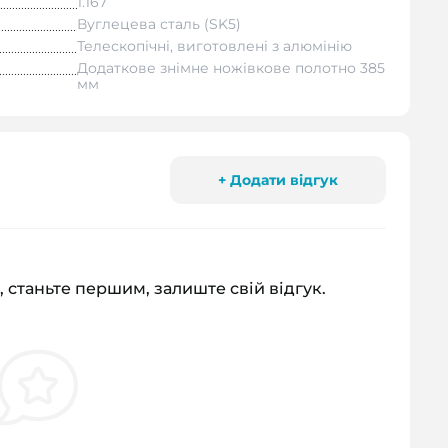
1.167
Вуглецева сталь (SK5)
Телескопічні, виготовлені з алюмінію
Додаткове знімне ножівкове полотно 385
мм
+ Додати відгук
, станьте першим, залиште свій відгук.