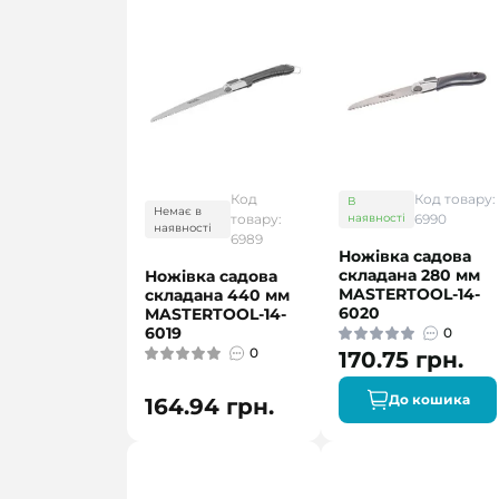
Код
Код товару:
В
Немає в
товару:
наявності
6990
наявності
6989
Ножівка садова
складана 280 мм
Ножівка садова
MASTERTOOL-14-
складана 440 мм
6020
MASTERTOOL-14-
6019
0
0
170.75 грн.
До кошика
164.94 грн.