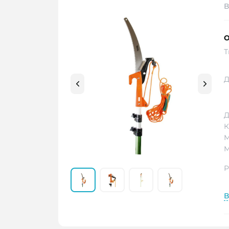
В
О
Т
Д
Д
К
М
М
Р
В