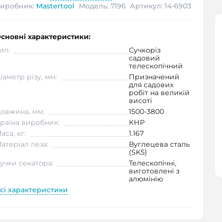
иробник:
Mastertool
Модель: 7196
Артикул: 14-6903
сновні характеристики:
ип:
Сучкоріз
садовий
телескопічний
іаметр різу, мм:
Призначений
для садових
робіт на великій
висоті
овжина, мм:
1500-3800
раїна виробник:
КНР
аса, кг:
1.167
атеріал леза:
Вуглецева сталь
(SK5)
учки секатора:
Телескопічні,
виготовлені з
алюмінію
сі характеристики