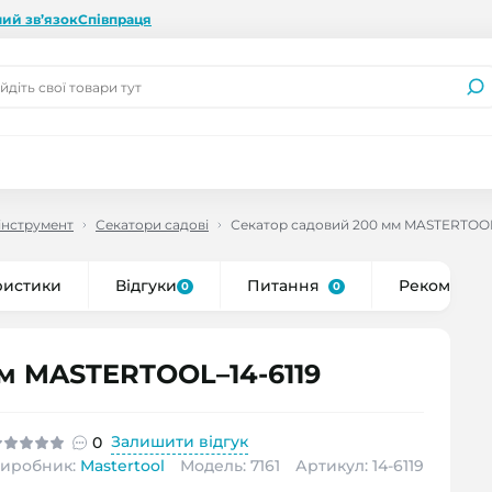
ий зв’язок
Співпраця
інструмент
Секатори садові
Секатор садовий 200 мм MASTERTOOL
ристики
Відгуки
Питання
Рекоменду
0
0
м MASTERTOOL–14-6119
Залишити відгук
0
иробник:
Mastertool
Модель: 7161
Артикул: 14-6119