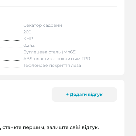
Секатор садовий
200
КНР
0.242
Вуглецева сталь (Mn65)
ABS-пластик з покриттям TPR
Тефлонове покриття леза
+ Додати відгук
, станьте першим, залиште свій відгук.