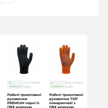
Код товару:
Код товару:
В
В
наявності
6484
наявності
6485
Робочі трикотажні
Робочі трикотажні
рукавички
рукавички TOP
PREMIUM чорні із
помаранчеві з
ПВХ крапкою
ПВХ крапкою