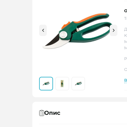
О
Т
Д
К
М
М
Р
О
В
Опис