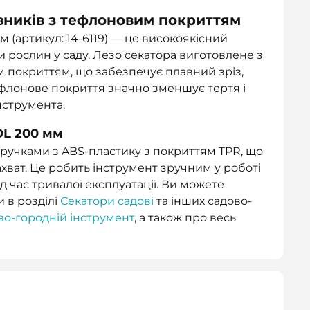
івників з тефлоновим покриттям
(артикул: 14-6119) — це високоякісний
 рослин у саду. Лезо секатора виготовлене з
м покриттям, що забезпечує плавний зріз,
 Тефлонове покриття значно зменшує тертя і
нструмента.
L 200 мм
учками з ABS-пластику з покриттям TPR, що
хват. Це робить інструмент зручним у роботі
 час тривалої експлуатації. Ви можете
и в розділі
Секатори садові
та інших садово-
во-городній інструмент
, а також про весь