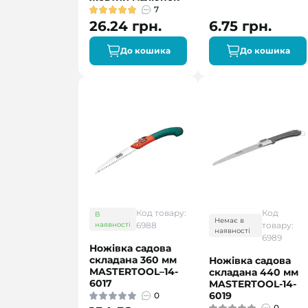
7
26.24 грн.
6.75 грн.
До кошика
До кошика
Код товару:
Код
В
Немає в
наявності
6988
товару:
наявності
6989
Ножівка садова
складана 360 мм
Ножівка садова
MASTERTOOL–14-
складана 440 мм
6017
MASTERTOOL-14-
6019
0
0