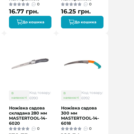
0
0
16.77 грн.
16.25 грн.
До кошика
До кошика
Код товару:
Код товару:
В
В
наявності
6990
наявності
6992
Ножівка садова
Ножівка садова
складана 280 мм
300 мм
MASTERTOOL-14-
MASTERTOOL-14-
6020
6018
0
0