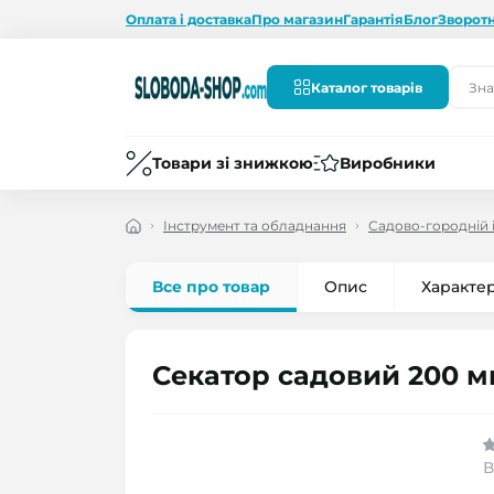
Оплата і доставка
Про магазин
Гарантія
Блог
Зворотн
Каталог товарів
Товари зі знижкою
Виробники
Інструмент та обладнання
Садово-городній 
Все про товар
Опис
Характе
Секатор садовий 200 м
В