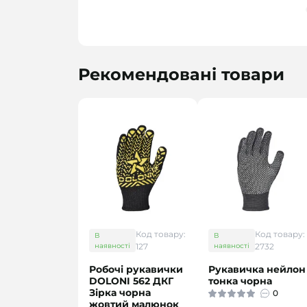
Рекомендовані товари
Код товару:
Код товару:
В
В
наявності
127
наявності
2732
Робочі рукавички
Рукавичка нейлон
DOLONI 562 ДКГ
тонка чорна
Зірка чорна
0
жовтий малюнок