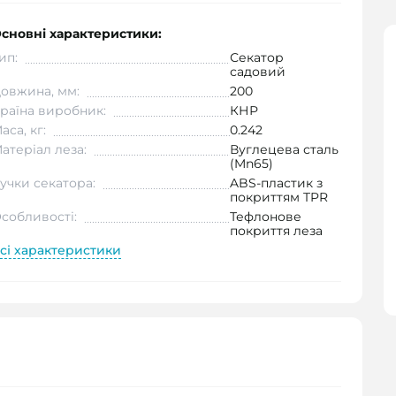
сновні характеристики:
ип:
Секатор
садовий
овжина, мм:
200
раїна виробник:
КНР
аса, кг:
0.242
атеріал леза:
Вуглецева сталь
(Mn65)
учки секатора:
ABS-пластик з
покриттям TPR
собливості:
Тефлонове
покриття леза
сі характеристики