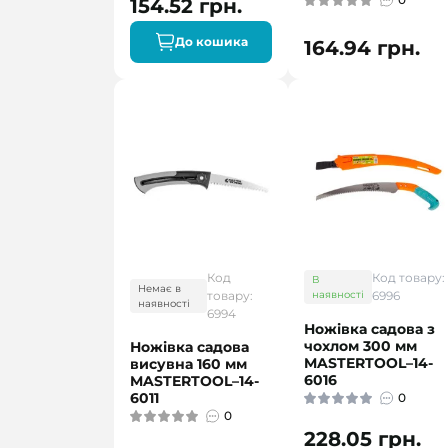
154.52 грн.
До кошика
164.94 грн.
Код
Код товару:
В
Немає в
товару:
наявності
6996
наявності
6994
Ножівка садова з
чохлом 300 мм
Ножівка садова
MASTERTOOL–14-
висувна 160 мм
6016
MASTERTOOL–14-
6011
0
0
228.05 грн.