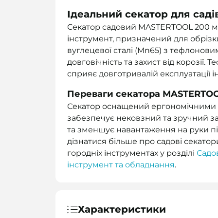
Ідеальний секатор для сад
Секатор садовий MASTERTOOL 200 мм 
інструмент, призначений для обрізки
вуглецевої сталі (Mn65) з тефлонови
довговічність та захист від корозії.
сприяє довготривалій експлуатації і
Переваги секатора MASTERTOO
Секатор оснащений ергономічними р
забезпечує нековзний та зручний за
та зменшує навантаження на руки під
дізнатися більше про садові секатор
городніх інструментах у розділі
Садо
інструмент та обладнання
.
Характеристики