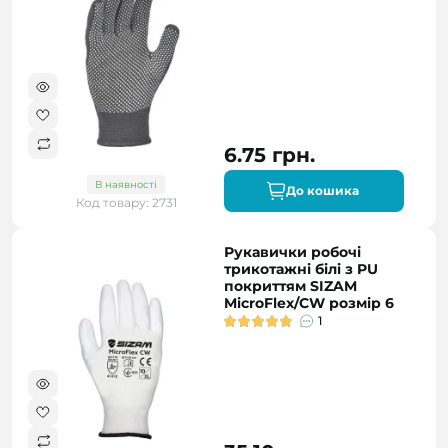
6.75 грн.
В наявності
До кошика
Код товару: 2731
Рукавички робочі
трикотажні білі з PU
покриттям SIZAM
MicroFlex/CW розмір 6
1