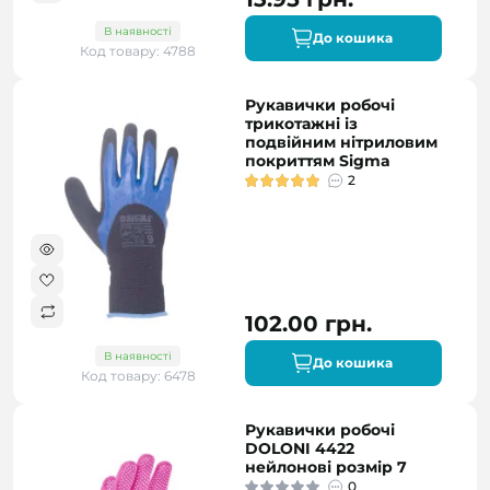
В наявності
До кошика
Код товару: 4788
Рукавички робочі
трикотажні із
подвійним нітриловим
покриттям Sigma
2
102.00 грн.
В наявності
До кошика
Код товару: 6478
Рукавички робочі
DOLONI 4422
нейлонові розмір 7
0