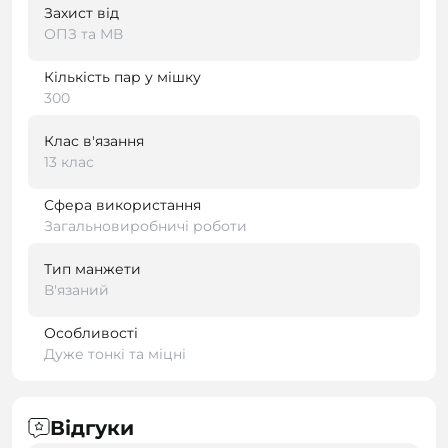
Захист від
ОПЗ та МВ
Кількість пар у мішку
300
Клас в'язання
13 клас
Сфера використання
Загальновиробничі роботи
Тип манжети
В'язаний
Особливості
Дуже тонкі та міцні
Відгуки