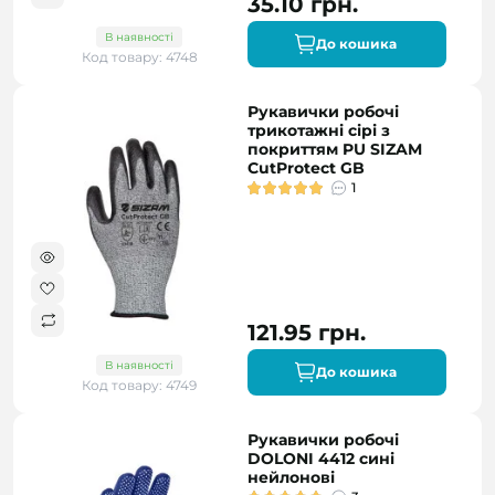
35.10 грн.
В наявності
До кошика
Код товару: 4748
Рукавички робочі
трикотажні сірі з
покриттям PU SIZAM
CutProtect GB
1
121.95 грн.
В наявності
До кошика
Код товару: 4749
Рукавички робочі
DOLONI 4412 сині
нейлонові