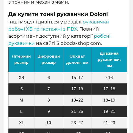
з точними механізмами.
Де купити тонкі рукавички Doloni
Інші моделі дивіться у розділі
рукавички
робочі ХБ трикотажні з ПВХ
. Повний
асортимент доступний у категорії
робочі
рукавички
на сайті Sloboda-shop.com.
Довжина
Літерний
Цифровий
Обхват
рукавички,
розмір
розмір
долоні, см
см
XS
6
15–17
~16
S
7
17–19
17–18
M
8
19–22
18–19
L
9
21–25
19–21
XL
10
23–27
21–23