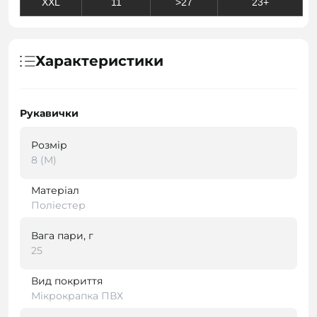
XXL
11
>27
23+
Характеристики
Рукавички
Розмір
8 (M)
Матеріал
Поліестер
Вага пари, г
25
Вид покриття
Мікрокрапка ПВХ