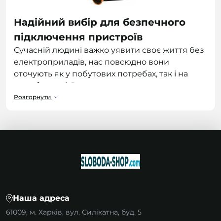
Надійний вибір для безпечного
підключення пристроїв
Сучасній людині важко уявити своє життя без
електроприладів, нас повсюдно вони
оточують як у побутових потребах, так і на
виробництві. Вдома ми використовуємо
чайники, свч печі, телевізори, комп'ютери,
Розгорнути
пилососи, пральні машини та ін.
Окремо варто згадати про електроінструмент,
болгарки, газонокосарки, електролобзик,
дрилі та шуруповерти, це той невеликий
список електроінструменту, який ми
використовуємо у повсякденному житті. За
часті дані прилади неможливо
Наша адреса
використовувати поряд з електричним
ланцюгом і тут на допомогу нам приходять
61009, м. Харків, вул. Силікатна, буд. 5