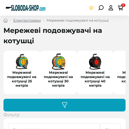
0
Електротовари
Мережеві подовжувачі на котушці
Мережеві подовжувачі на
котушці
Мережеві
Мережеві
Мережеві
Ме
подовжувачі на
подовжувачі на
подовжувачі на
подов
котушці 25
котушці 30
котушці 40
кот
метрів
метрів
метрів
м
Фільтр