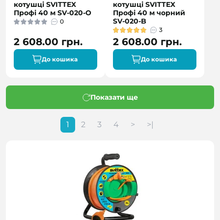
котушці SVITTEX
котушці SVITTEX
Профі 40 м SV-020-О
Профі 40 м чорний
SV-020-B
0
3
2 608.00 грн.
2 608.00 грн.
До кошика
До кошика
Показати ще
1
2
3
4
>
>|