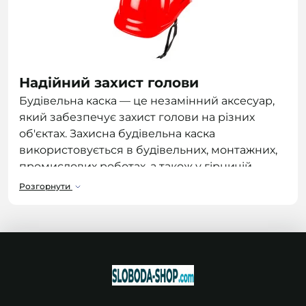
Надійний захист голови
Будівельна каска — це незамінний аксесуар,
який забезпечує захист голови на різних
об'єктах. Захисна будівельна каска
використовується в будівельних, монтажних,
промислових роботах, а також у гірничій
промисловості. Каска повинна бути
Розгорнути
правильно підігнана та оснащена
регульованим наголів'ям, потиличним
фіксатором і підборідним ремінцем для
надійної фіксації.
Вибір будівельної каски
При виборі каски важливий не лише її розмір,