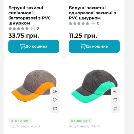
Беруші захисні
Беруші захистні
силіконові
одноразові захисні з
багаторазові з PVC
PVC шнурком
шнурком
0
0
33.75 грн.
11.25 грн.
До кошика
До кошика
В наявності
В наявності
Код товару: 4678
Код товару: 4677