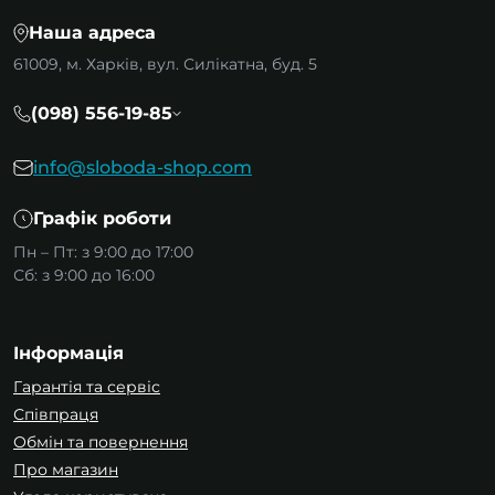
але і колір. Колір каски на підприємстві може
Наша адреса
свідчити про статус її власника, що
регламентується ГОСТ 12.4.087-84. Наприклад:
61009, м. Харків, вул. Силікатна, буд. 5
Біла каска — для керівників, начальників
(098) 556-19-85
цехів, співробітників служби безпеки.
Синя каска — для гірничорятувальників.
info@sloboda-shop.com
Жовта каска — для робітників і молодшого
персоналу.
Графік роботи
Червона каска — для прорабів, майстрів,
Пн – Пт: з 9:00 до 17:00
енергетиків та механіків.
Сб: з 9:00 до 16:00
Храповий механізм касок
Захисні будівельні каски можуть бути
Інформація
оснащені храповим механізмом. Це пристрій,
Гарантія та сервіс
завдяки спеціальній шестерні, дозволяє легко
Співпраця
регулювати наголів'я каски під розмір голови,
Обмін та повернення
забезпечуючи комфорт і безпеку при носінні.
Про магазин
Такий механізм особливо важливий при