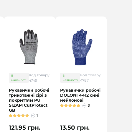
Код товару:
Код товару:
В
В
наявності
4749
наявності
4787
Рукавички робочі
Рукавички робочі
трикотажні сірі з
DOLONI 4412 сині
покриттям PU
нейлонові
SIZAM CutProtect
3
GB
1
121.95 грн.
13.50 грн.