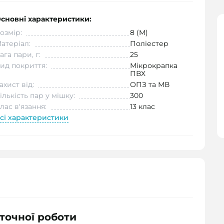
сновні характеристики:
озмір:
8 (M)
атеріал:
Поліестер
ага пари, г:
25
ид покриття:
Мікрокрапка
ПВХ
ахист від:
ОПЗ та МВ
ількість пар у мішку:
300
лас в'язання:
13 клас
сі характеристики
 точної роботи