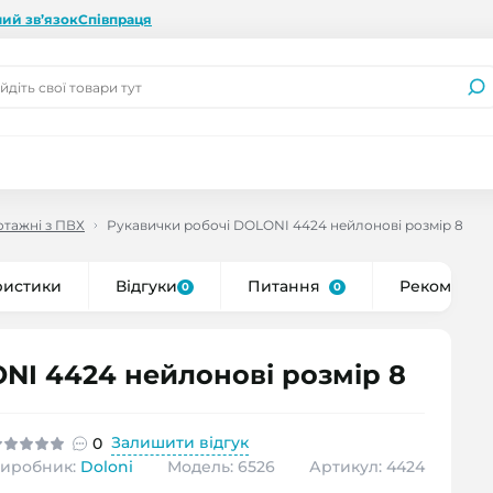
ий зв’язок
Співпраця
отажні з ПВХ
Рукавички робочі DOLONI 4424 нейлонові розмір 8
ристики
Відгуки
Питання
Рекоменду
0
0
NI 4424 нейлонові розмір 8
Залишити відгук
0
иробник:
Doloni
Модель: 6526
Артикул: 4424