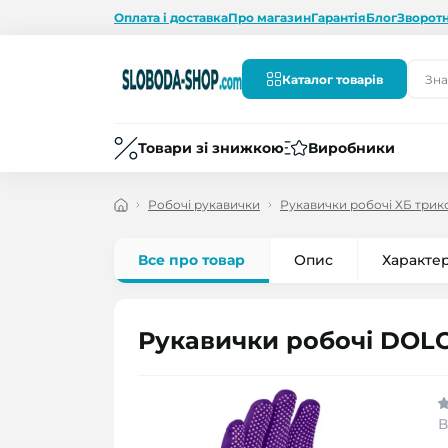
Оплата і доставка
Про магазин
Гарантія
Блог
Зворотн
Каталог товарів
Товари зі знижкою
Виробники
Робочі рукавички
Рукавички робочі ХБ трик
Все про товар
Опис
Характе
Рукавички робочі DOLO
В