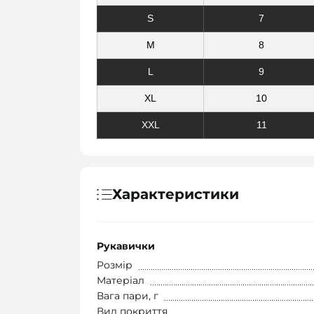
S
7
M
8
L
9
XL
10
XXL
11
Характеристики
Рукавички
Розмір
Матеріал
Вага пари, г
Вид покриття