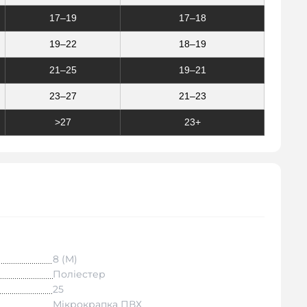
17–19
17–18
19–22
18–19
21–25
19–21
23–27
21–23
>27
23+
8 (M)
Поліестер
25
Мікрокрапка ПВХ