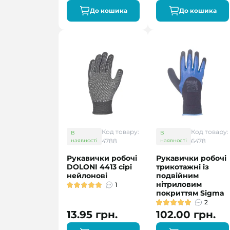
До кошика
До кошика
Код товару:
Код товару:
В
В
наявності
4788
наявності
6478
Рукавички робочі
Рукавички робочі
DOLONI 4413 сірі
трикотажні із
нейлонові
подвійним
нітриловим
1
покриттям Sigma
2
13.95 грн.
102.00 грн.