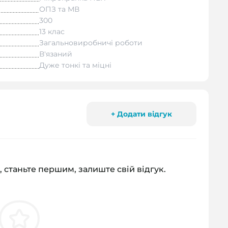
ОПЗ та МВ
300
13 клас
Загальновиробничі роботи
В'язаний
Дуже тонкі та міцні
+ Додати відгук
, станьте першим, залиште свій відгук.