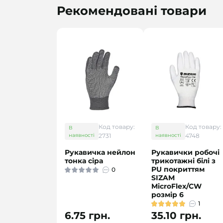
Рекомендовані товари
Код товару:
Код товару:
В
В
наявності
2731
наявності
4748
Рукавичка нейлон
Рукавички робочі
тонка сіра
трикотажні білі з
PU покриттям
0
SIZAM
MicroFlex/CW
розмір 6
1
6.75 грн.
35.10 грн.