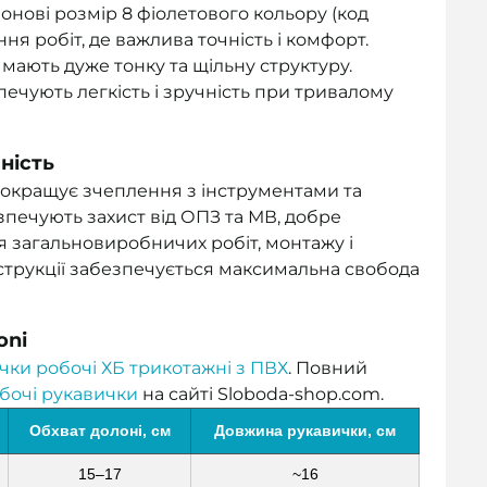
нові розмір 8 фіолетового кольору (код
ня робіт, де важлива точність і комфорт.
 мають дуже тонку та щільну структуру.
зпечують легкість і зручність при тривалому
ність
покращує зчеплення з інструментами та
печують захист від ОПЗ та МВ, добре
я загальновиробничих робіт, монтажу і
нструкції забезпечується максимальна свобода
oni
чки робочі ХБ трикотажні з ПВХ
. Повний
бочі рукавички
на сайті Sloboda-shop.com.
Обхват долоні, см
Довжина рукавички, см
15–17
~16