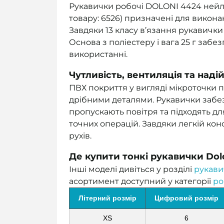
Рукавички робочі DOLONI 4424 нейло
товару: 6526) призначені для виконан
Завдяки 13 класу в’язання рукавички
Основа з поліестеру і вага 25 г забе
використанні.
Чутливість, вентиляція та надій
ПВХ покриття у вигляді мікроточки 
дрібними деталями. Рукавички забез
пропускають повітря та підходять дл
точних операцій. Завдяки легкій ко
рухів.
Де купити тонкі рукавички Dol
Інші моделі дивіться у розділі
рукави
асортимент доступний у категорії
ро
Літерний розмір
Цифровий розмір
XS
6