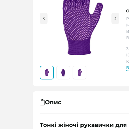
О
Р
М
В
В
З
К
К
В
Опис
Тонкі жіночі рукавички для