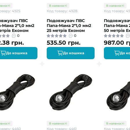
явності
В наявності
В наявності
овару: 4925
Код товару: 4928
Код товару: 4
овжувач ПВС
Подовжувач ПВС
Подовжува
-Мама 2*1,0 мм2
Папа-Мама 2*1,0 мм2
Папа-Мама 2
етрів Економ
25 метрів Економ
50 метрів 
0
0
.38 грн.
535.50 грн.
987.00 г
До кошика
До кошика
До к
явності
В наявності
В наявності
овару: 4460
Код товару: 4461
Код товару: 4