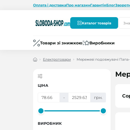
Оплата і доставка
Про магазин
Гарантія
Блог
Зворотн
Каталог товарів
Товари зі знижкою
Виробники
Електротовари
Мережеві подовжувачі Папа
Мер
ЦІНА
Со
-
грн.
ВИРОБНИК