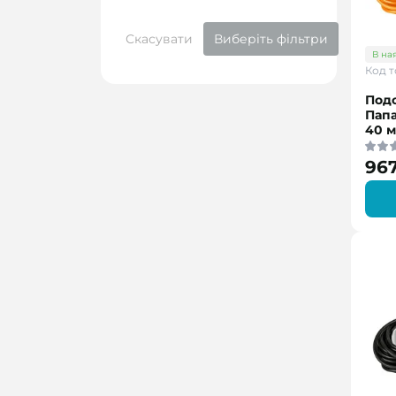
Скасувати
Виберіть фільтри
В на
Код т
Под
Папа
40 м
967