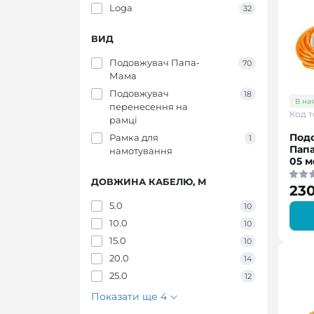
Loga
32
ВИД
Подовжувач Папа-
70
Мама
Подовжувач
18
В на
перенесення на
Код т
рамці
Под
Рамка для
1
Папа
намотування
05 м
ДОВЖИНА КАБЕЛЮ, М
230
5.0
10
10.0
10
15.0
10
20.0
14
25.0
12
Показати ще 4