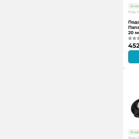
В на
Код т
Под
Папа
20 м
452
В на
Код т