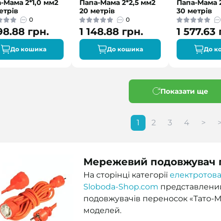
-Мама 2*1,0 мм2
Папа-Мама 2*2,5 мм2
Папа-Мама 2
етрів
20 метрів
30 метрів
0
0
98.88 грн.
1 148.88 грн.
1 577.63 
До кошика
До кошика
До к
Показати ще
1
2
3
4
>
>
Мережевий подовжувач п
На сторінці категорії
електротова
Sloboda-Shop.com
представлени
подовжувачів переносок «Тато-М
моделей.