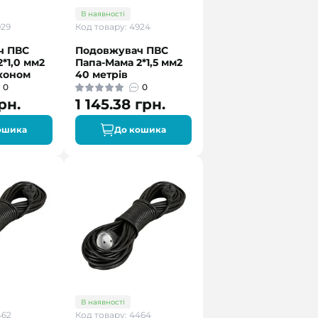
В наявності
929
Код товару: 4924
ч ПВС
Подовжувач ПВС
*1,0 мм2
Папа-Мама 2*1,5 мм2
Економ
40 метрів
0
0
рн.
1 145.38 грн.
ошика
До кошика
В наявності
462
Код товару: 4464