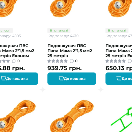
явності
В наявності
В наявності
овару: 4505
Код товару: 4470
Код товару: 4
овжувач ПВС
Подовжувач ПВС
Подовжува
-Мама 2*1,5 мм2
Папа-Мама 2*1,5 мм2
Папа-Мама 2
етрів Економ
25 метрів
25 метрів Е
0
0
.88 грн.
939.75 грн.
650.13 г
До кошика
До кошика
До к