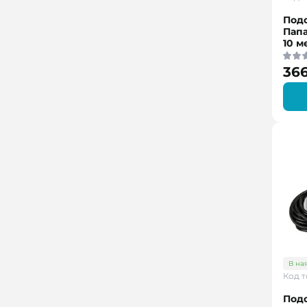
Под
Папа
10 м
366
В на
Код т
Под