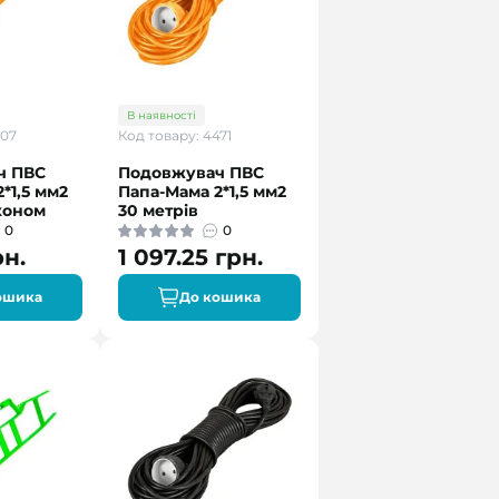
В наявності
707
Код товару: 4471
ч ПВС
Подовжувач ПВС
*1,5 мм2
Папа-Мама 2*1,5 мм2
коном
30 метрів
0
0
рн.
1 097.25 грн.
ошика
До кошика