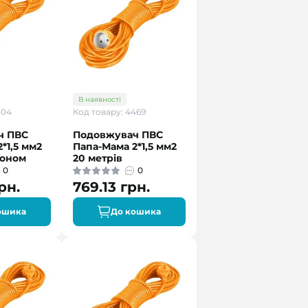
В наявності
504
Код товару: 4469
ч ПВС
Подовжувач ПВС
*1,5 мм2
Папа-Мама 2*1,5 мм2
коном
20 метрів
0
0
рн.
769.13 грн.
ошика
До кошика