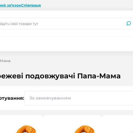
ий зв’язок
Співпраця
-Мама
ежеві подовжувачі Папа-Мама
ртування: