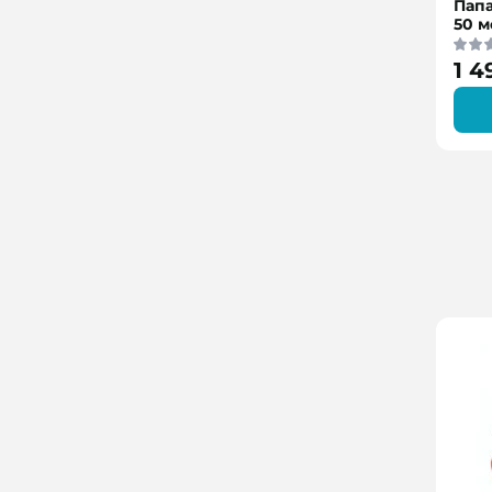
Папа
50 м
1 4