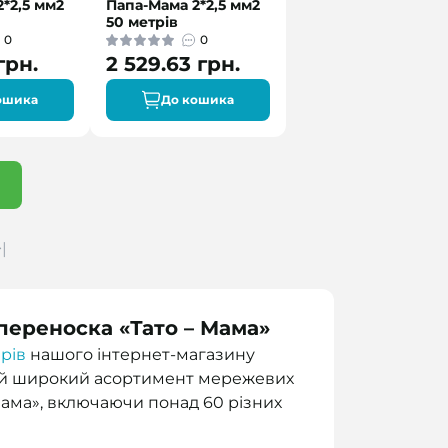
*2,5 мм2
Папа-Мама 2*2,5 мм2
50 метрів
0
0
грн.
2 529.63 грн.
ошика
До кошика
|
ереноска «Тато – Мама»
рів
нашого інтернет-магазину
й широкий асортимент мережевих
ама», включаючи понад 60 різних