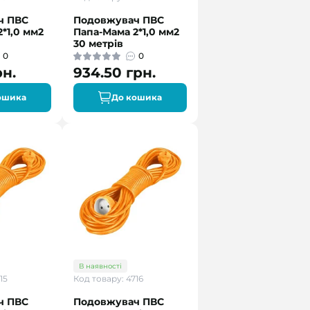
ч ПВС
Подовжувач ПВС
*1,0 мм2
Папа-Мама 2*1,0 мм2
30 метрів
0
0
рн.
934.50 грн.
ошика
До кошика
В наявності
15
Код товару: 4716
ч ПВС
Подовжувач ПВС