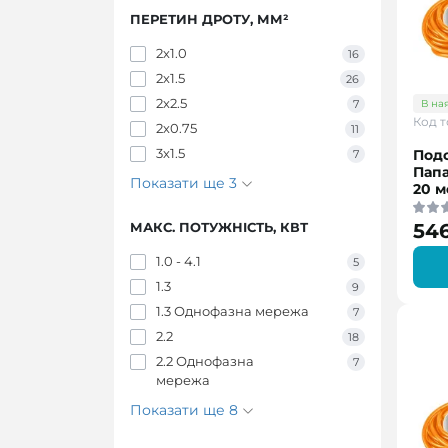
ПЕРЕТИН ДРОТУ, ММ²
2х1.0
16
2х1.5
26
2х2.5
В на
7
Код т
2х0.75
11
3х1.5
Под
7
Папа
Показати ще 3
20 м
546
МАКС. ПОТУЖНІСТЬ, КВТ
1.0 - 4.1
5
1.3
9
1.3 Однофазна мережа
7
2.2
18
2.2 Однофазна
7
мережа
Показати ще 8