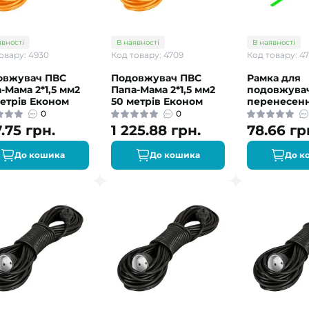
явності
В наявності
В наявності
овару: 4930
Код товару: 4709
Код товару: 4
овжувач ПВС
Подовжувач ПВС
Рамка для
-Мама 2*1,5 мм2
Папа-Мама 2*1,5 мм2
подовжува
етрів Економ
50 метрів Економ
перенесен
0
0
.75 грн.
1 225.88 грн.
78.66 гр
До кошика
До кошика
До к