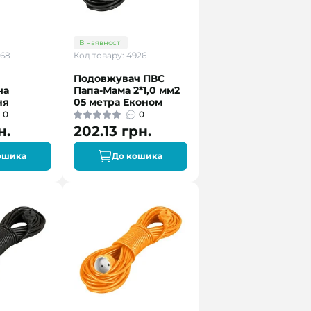
В наявності
768
Код товару: 4926
Подовжувач ПВС
ча
Папа-Мама 2*1,0 мм2
ня
05 метра Економ
0
0
н.
202.13 грн.
ошика
До кошика