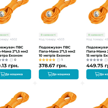
явності
В наявності
В наявності
овару: 4502
Код товару: 4503
Код товару: 4
овжувач ПВС
Подовжувач ПВС
Подовжува
-Мама 2*1,5 мм2
Папа-Мама 2*1,5 мм2
Папа-Мама 2
етра Економ
10 метрів Економ
15 метрів Е
0
1
.13 грн.
378.67 грн.
449.75 г
До кошика
До кошика
До к