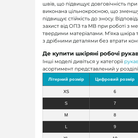
швів, що підвищує довговічність при
виконана цільнокроєною, що зменшує
підвищує стійкість до зносу. Відпові
захист від ОПЗ та МВ при роботі з 
твердими матеріалами. М’яка шкіра
з дрібними деталями без втрати ко
Де купити шкіряні робочі рука
Інші моделі дивіться у категорії
рукав
асортимент представлений у розділ
Літерний розмір
Цифровий розмір
XS
6
S
7
M
8
L
9