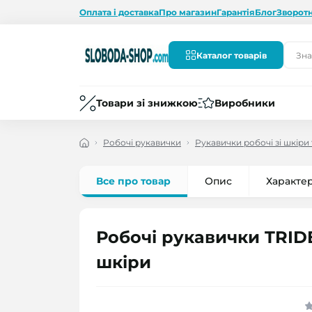
Оплата і доставка
Про магазин
Гарантія
Блог
Зворотн
Каталог товарів
Товари зі знижкою
Виробники
Робочі рукавички
Рукавички робочі зі шкіри 
Все про товар
Опис
Характе
Робочі рукавички TRIDE
шкіри