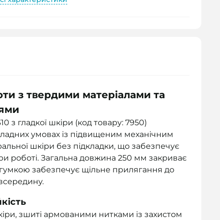
оти з твердими матеріалами та
нями
 з гладкої шкіри (код товару: 7950)
кладних умовах із підвищеним механічним
ральної шкіри без підкладки, що забезпечує
ри роботі. Загальна довжина 250 мм закриває
 з гумкою забезпечує щільне прилягання до
всередину.
йкість
кіри, зшиті армованими нитками із захистом