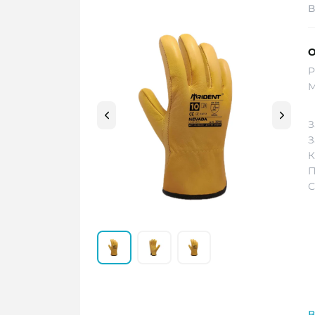
В
О
Р
М
З
З
К
П
С
В