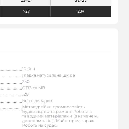
23–27
21–23
>27
23+
10 (XL)
Гладка натуральна шкіра
250
ОПЗ та МВ
120
Без підкладки
Металургійна промисловість.
Будівництво та ремонт. Робота з
твердими матеріалами (з каменем,
деревом та ін.). Майстерня, гараж.
Робота на судах.