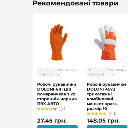
Рекомендовані товари
Код товару:
Код товару:
В
В
наявності
117
наявності
4219
Робочі рукавички
Робочі рукавички
DOLONI 4111 ДКГ
DOLONI 4573
помаранчева з 2х
трикотажні
стороннім чорним
комбіновані
ПВХ АВТО
манжет крага,
розмір 10
1
2
27.45 грн.
148.05 грн.