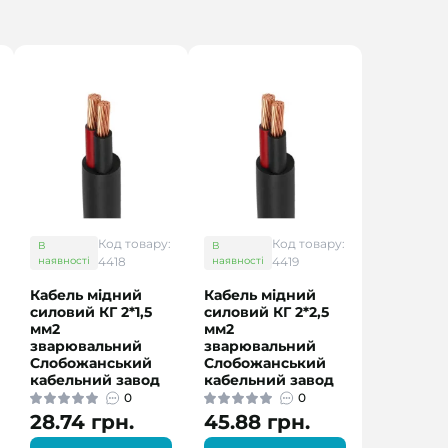
Код товару:
Код товару:
В
В
наявності
4418
наявності
4419
Кабель мідний
Кабель мідний
силовий КГ 2*1,5
силовий КГ 2*2,5
мм2
мм2
зварювальний
зварювальний
Слобожанський
Слобожанський
кабельний завод
кабельний завод
0
0
28.74 грн.
45.88 грн.