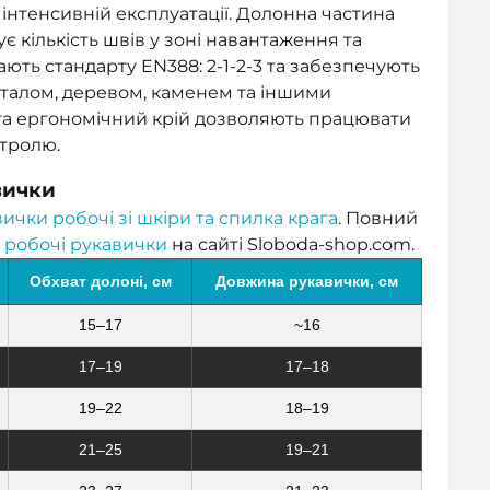
 інтенсивній експлуатації. Долонна частина
 кількість швів у зоні навантаження та
дають стандарту EN388: 2-1-2-3 та забезпечують
металом, деревом, каменем та іншими
 та ергономічний крій дозволяють працювати
нтролю.
вички
ички робочі зі шкіри та спилка крага
. Повний
і
робочі рукавички
на сайті Sloboda-shop.com.
Обхват долоні, см
Довжина рукавички, см
15–17
~16
17–19
17–18
19–22
18–19
21–25
19–21