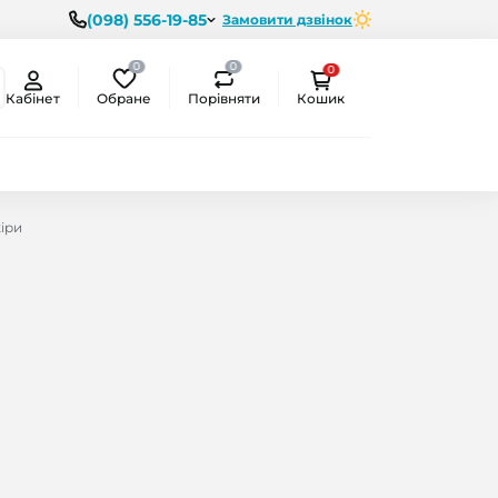
(098) 556-19-85
Замовити дзвінок
0
0
0
Обране
Порівняти
Кабінет
Кошик
іри
ємо