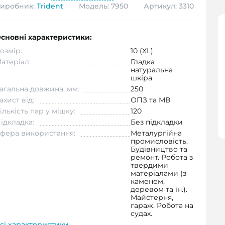
иробник:
Trident
Модель: 7950
Артикул: 3310
сновні характеристики:
озмір:
10 (XL)
атеріал:
Гладка
натуральна
шкіра
агальна довжина, мм:
250
ахист від:
ОПЗ та МВ
ількість пар у мішку:
120
ідкладка:
Без підкладки
фера використання:
Металургійна
промисловість.
Будівництво та
ремонт. Робота з
твердими
матеріалами (з
каменем,
деревом та ін.).
Майстерня,
гараж. Робота на
судах.
сі характеристики