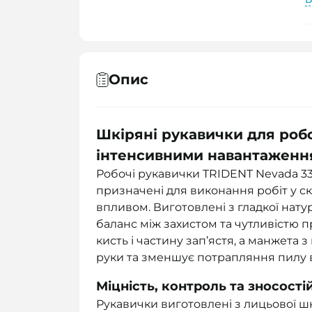
Опис
Шкіряні рукавички для роб
інтенсивними навантажен
Робочі рукавички TRIDENT Nevada 3310
призначені для виконання робіт у с
впливом. Виготовлені з гладкої нату
баланс між захистом та чутливістю п
кисть і частину зап’ястя, а манжета
руки та зменшує потрапляння пилу 
Міцність, контроль та зносості
Рукавички виготовлені з лицьової ш