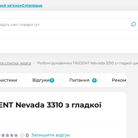
ий зв’язок
Співпраця
та спилка, крага
Робочі рукавички TRIDENT Nevada 3310 з гладкої шк
ристики
Відгуки
Питання
Рекоменду
0
0
NT Nevada 3310 з гладкої
Залишити відгук
0