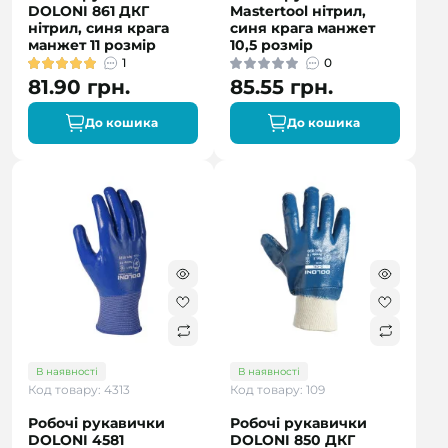
DOLONI 861 ДКГ
Mastertool нітрил,
нітрил, синя крага
синя крага манжет
манжет 11 розмір
10,5 розмір
1
0
81.90 грн.
85.55 грн.
До кошика
До кошика
В наявності
В наявності
Код товару: 4313
Код товару: 109
Робочі рукавички
Робочі рукавички
DOLONI 4581
DOLONI 850 ДКГ