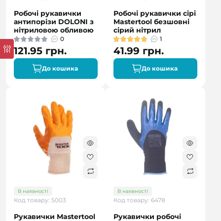
Робочі рукавички
Робочі рукавички сірі
антипорізи DOLONI з
Mastertool безшовні
нітриловою обливою
сірий нітрил
0
1
121.95 грн.
41.99 грн.
До кошика
До кошика
В наявності
В наявності
Код товару: 5003
Код товару: 6478
Рукавички Mastertool
Рукавички робочі