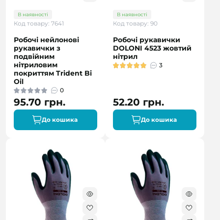
В наявності
В наявності
Код товару: 7641
Код товару: 90
Робочі нейлонові
Робочі рукавички
рукавички з
DOLONI 4523 жовтий
подвійним
нітрил
нітриловим
3
покриттям Trident Bi
Oil
0
95.70 грн.
52.20 грн.
До кошика
До кошика