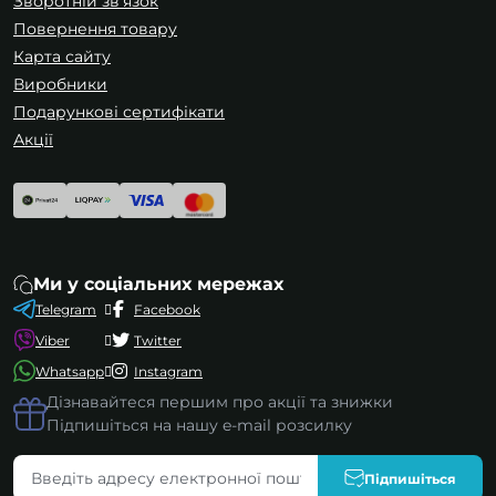
Зворотній зв’язок
Повернення товару
Карта сайту
Виробники
Подарункові сертифікати
Акції
Ми у соціальних мережах
Telegram
Facebook
Viber
Twitter
Whatsapp
Instagram
Дізнавайтеся першим про акції та знижки
Підпишіться на нашу e-mail розсилку
Чим нітрилові рукавички відрізняються
Підпишіться