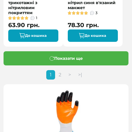
трикотажні з
нітрил синя в'язаний
нітриловим
манжет
покриттям
3
1
63.90 грн.
78.30 грн.
До кошика
До кошика
Показати ще
1
2
>
>|