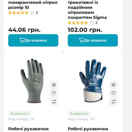
помаранчевий нітрил
трикотажні із
розмір 10
подвійним
нітриловим
3
покриттям Sigma
2
44.06 грн.
102.00 грн.
До кошика
До кошика
В наявності
В наявності
Код товару: 91
Код товару: 110
Робочі рукавички
Робочі рукавички