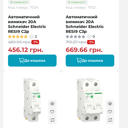
В наявності
В наявності
Код товару: 7024
Код товару: 7052
Автоматичний
Автоматичний
вимикач 20A
вимикач 20A
Schneider Electric
Schneider Electric
RESI9 C2р
RESI9 C3р
2
0
489.90 грн.
719.27 грн.
-7%
-7%
456.12 грн.
669.66 грн.
До кошика
До кошика