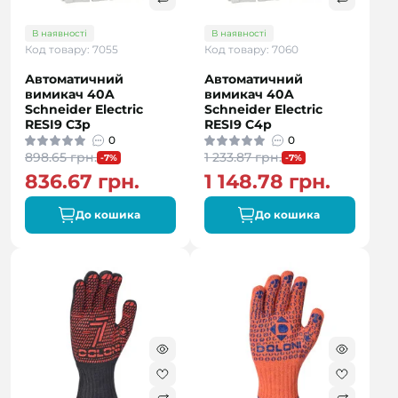
В наявності
В наявності
Код товару: 7055
Код товару: 7060
Автоматичний
Автоматичний
вимикач 40A
вимикач 40A
Schneider Electric
Schneider Electric
RESI9 C3р
RESI9 C4р
0
0
898.65 грн.
1 233.87 грн.
-7%
-7%
836.67 грн.
1 148.78 грн.
До кошика
До кошика