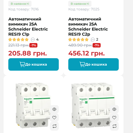
В наявності
В наявності
Код товару: 7016
Код товару: 7025
Автоматичний
Автоматичний
вимикач 25A
вимикач 25A
Schneider Electric
Schneider Electric
RESI9 C1р
RESI9 C2р
4
2
221.13 грн.
489.90 грн.
-7%
-7%
205.88 грн.
456.12 грн.
До кошика
До кошика