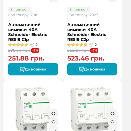
В наявності
В наявності
Код товару: 7018
Код товару: 7027
Автоматичний
Автоматичний
вимикач 40A
вимикач 40A
Schneider Electric
Schneider Electric
RESI9 C1р
RESI9 C2р
2
2
270.54 грн.
562.24 грн.
-7%
-7%
251.88 грн.
523.46 грн.
До кошика
До кошика