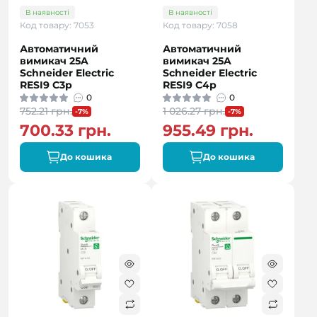
В наявності
В наявності
Код товару: 7053
Код товару: 7058
Автоматичний
Автоматичний
вимикач 25A
вимикач 25A
Schneider Electric
Schneider Electric
RESI9 C3р
RESI9 C4р
0
0
752.21 грн.
1 026.27 грн.
-7%
-7%
700.33 грн.
955.49 грн.
До кошика
До кошика