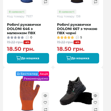
В наявності
В наявності
Код товару: 7937
Код товару: 138
Робочі рукавички
Робочі рукавички
DOLONI 646 з
DOLONI 667 з точкою
малюнком ПВХ
ПВХ чорні
0
5
19.22 грн.
19.22 грн.
-4%
-4%
18.50 грн.
18.50 грн.
До кошика
До кошика
👍 Бестселер
Акція
Рекомендуємо