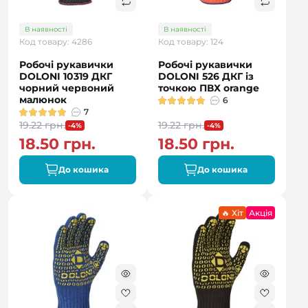
В наявності
В наявності
Код товару: 4286
Код товару: 124
Робочі рукавички
Робочі рукавички
DOLONI 10319 ДКГ
DOLONI 526 ДКГ із
чорний червоний
точкою ПВХ orange
малюнок
6
7
19.22 грн.
19.22 грн.
-4%
-4%
18.50 грн.
18.50 грн.
До кошика
До кошика
🔥 Хіт
Акція