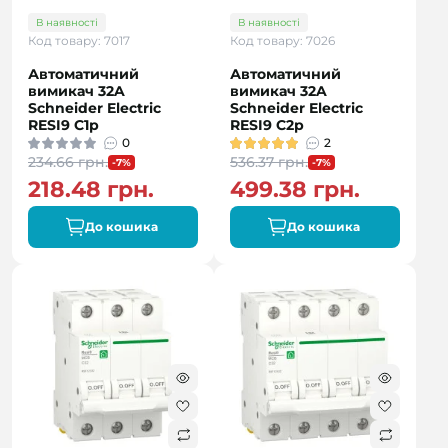
В наявності
В наявності
Код товару: 7017
Код товару: 7026
Автоматичний
Автоматичний
вимикач 32A
вимикач 32A
Schneider Electric
Schneider Electric
RESI9 C1р
RESI9 C2р
0
2
234.66 грн.
536.37 грн.
-7%
-7%
218.48 грн.
499.38 грн.
До кошика
До кошика