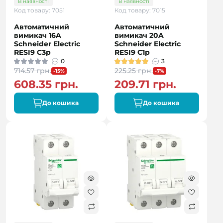
В наявності
В наявності
Код товару: 7051
Код товару: 7015
Автоматичний
Автоматичний
вимикач 16A
вимикач 20A
Schneider Electric
Schneider Electric
RESI9 C3р
RESI9 C1р
0
3
714.57 грн.
225.25 грн.
-15%
-7%
608.35 грн.
209.71 грн.
До кошика
До кошика