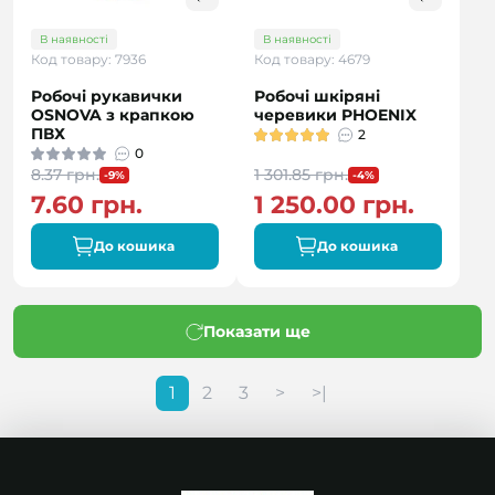
В наявності
В наявності
Код товару: 7936
Код товару: 4679
Робочі рукавички
Робочі шкіряні
OSNOVA з крапкою
черевики PHOENIX
ПВХ
2
0
8.37 грн.
1 301.85 грн.
-9%
-4%
7.60 грн.
1 250.00 грн.
До кошика
До кошика
Показати ще
1
2
3
>
>|