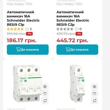
Код товару: 7014
Код товару: 7023
Автоматичний
Автоматичний
вимикач 16A
вимикач 16A
Schneider Electric
Schneider Electric
RESI9 C1р
RESI9 C2р
2
0
199.96 грн.
478.73 грн.
-7%
-7%
186.17 грн.
445.72 грн.
До кошика
До кошика