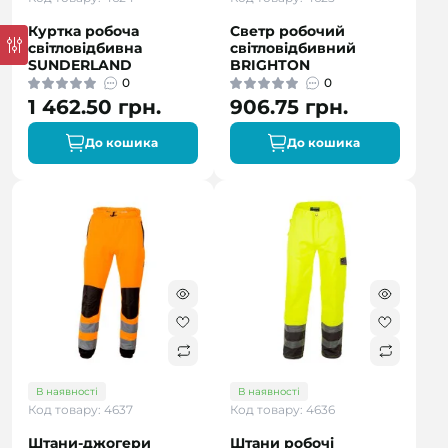
Куртка робоча
Светр робочий
світловідбивна
світловідбивний
SUNDERLAND
BRIGHTON
0
0
1 462.50 грн.
906.75 грн.
До кошика
До кошика
В наявності
В наявності
Код товару: 4637
Код товару: 4636
Штани-джогери
Штани робочі