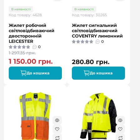
В наявності
В наявності
Код товару: 4628
Код товару: 30265
Жилет робочий
Жилет сигнальний
світловідбиваючий
світловідбиваючий
двосторонній
COVENTRY лимонний
LEICESTER
0
0
1 297.35 грн.
1 150.00 грн.
280.80 грн.
До кошика
До кошика