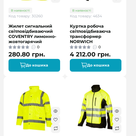
В наявності
В наявності
Код товару: 30260
Код товару: 4634
Жилет сигнальний
Куртка робоча
світловідбиваючий
світловідбиваюча
COVENTRY лимонно-
трансформер
жовтогарячий
NORWICH
0
0
280.80 грн.
4 212.00 грн.
До кошика
До кошика