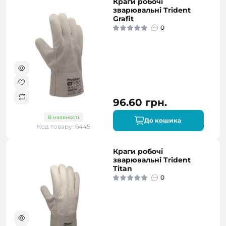
Краги робочі
зварювальні Trident
Grafit
0
96.60 грн.
В наявності
До кошика
Код товару: 6445
Краги робочі
зварювальні Trident
Titan
0