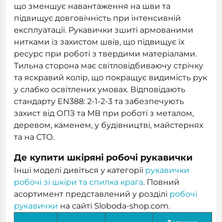
що зменшує навантаження на шви та
підвищує довговічність при інтенсивній
експлуатації. Рукавички зшиті армованими
нитками із захистом швів, що підвищує їх
ресурс при роботі з твердими матеріалами.
Тильна сторона має світловідбиваючу стрічку
та яскравий колір, що покращує видимість рук
у слабко освітлених умовах. Відповідають
стандарту EN388: 2-1-2-3 та забезпечують
захист від ОПЗ та МВ при роботі з металом,
деревом, каменем, у будівництві, майстернях
та на СТО.
Де купити шкіряні робочі рукавички
Інші моделі дивіться у категорії
рукавички
робочі зі шкіри та спилка крага
. Повний
асортимент представлений у розділі
робочі
рукавички
на сайті Sloboda-shop.com.