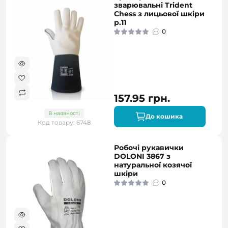
зварювальні Trident
Chess з лицьової шкіри
р.11
0
157.95 грн.
В наявності
До кошика
Код товару: 6748
Робочі рукавички
DOLONI 3867 з
натуральної козячої
шкіри
0