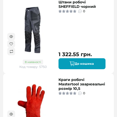
Штани робочі
SHEFFIELD чорний
0
1 322.55 грн.
В наявності
До кошика
Код товару: 5750
Краги робочі
Mastertool зварювальні
розмір 10,5
0