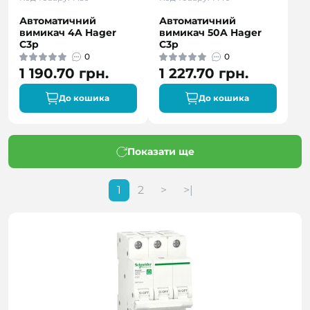
Автоматичний
Автоматичний
вимикач 4A Hager
вимикач 50A Hager
C3p
C3p
0
0
1 190.70 грн.
1 227.70 грн.
До кошика
До кошика
Показати ще
1
2
>
>|