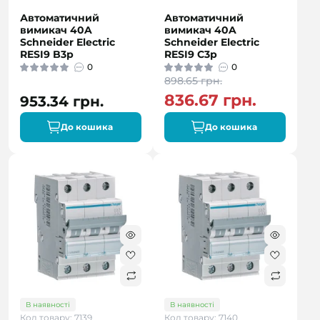
Автоматичний
Автоматичний
вимикач 40A
вимикач 40A
Schneider Electric
Schneider Electric
RESI9 B3р
RESI9 C3р
0
0
898.65 грн.
836.67 грн.
953.34 грн.
До кошика
До кошика
В наявності
В наявності
Код товару: 7139
Код товару: 7140