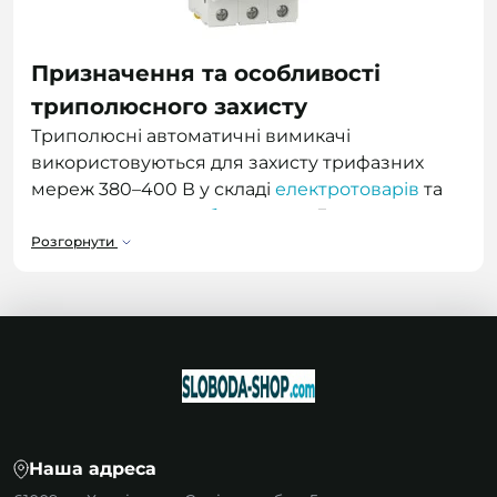
Призначення та особливості
триполюсного захисту
Триполюсні автоматичні вимикачі
використовуються для захисту трифазних
мереж 380–400 В у складі
електротоварів
та
низьковольтного обладнання
. Головна
особливість автоматів 3P — одночасне
Розгорнути
відключення трьох фаз при аварії. Саме це
запобігає перекосу фаз і пошкодженню
електродвигунів чи іншого силового
обладнання.
Такі модульні триполюсні автомати
обов’язкові для:
електродвигунів;
Наша адреса
насосів і компресорів;