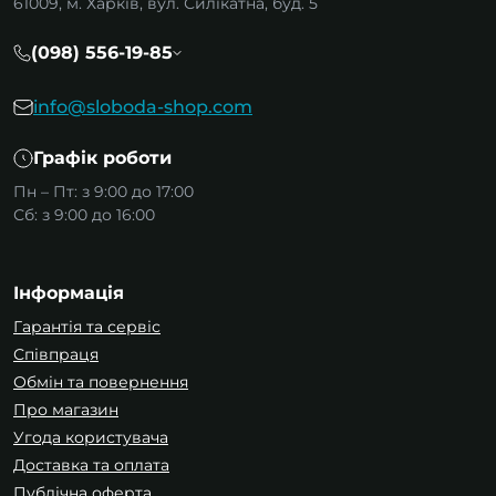
61009, м. Харків, вул. Силікатна, буд. 5
верстатів;
вентиляційних систем;
(098) 556-19-85
електрокотлів і теплових насосів;
зарядних станцій для електромобілів.
info@sloboda-shop.com
Встановлюються триполюсні автомати у
Графік роботи
розподільчих щитах на DIN-рейку та можуть
Пн – Пт: з 9:00 до 17:00
виконувати роль як ввідного автомата, так і
Сб: з 9:00 до 16:00
захисту окремої трифазної лінії.
Основні характеристики
Інформація
триполюсних автоматів
Гарантія та сервіс
Номінальний струм
Співпраця
Визначає допустиме навантаження для
Обмін та повернення
конкретної лінії. Автомат підбирається під
Про магазин
перетин кабелю та фактичну потужність
Угода користувача
обладнання.
Доставка та оплата
Тип спрацювання
Публічна оферта