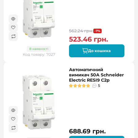
562.24 грн.
-7%
523.46 грн.
В наявності
До кошика
Код товару: 7027
Автоматичний
вимикач 50A Schneider
Electric RESI9 C2р
5
688.69 грн.