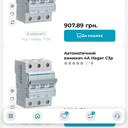
907.89 грн.
В наявності
До кошика
Код товару: 7138
Автоматичний
вимикач 4A Hager C3p
0
1 190.70 грн.
0
0
В наявності
До кошика
Код товару: 7139