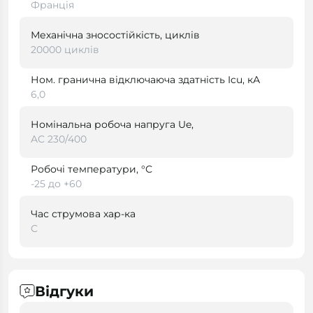
Франція
Механічна зносостійкість, циклів
20000 циклів
Ном. гранична відключаюча здатність Icu, кА
6,0
Номінальна робоча напруга Ue,
AC 230/400
Робочі температури, °С
-25 до +60
Час струмова хар-ка
C
Відгуки