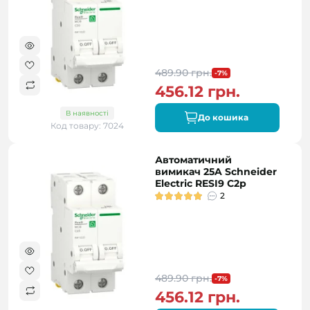
489.90 грн.
-7%
456.12 грн.
В наявності
До кошика
Код товару: 7024
Автоматичний
вимикач 25A Schneider
Electric RESI9 C2р
2
489.90 грн.
-7%
456.12 грн.