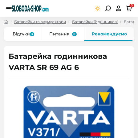
0
Батарейки та акумулятори
Батарейки Годинникові
Батаре
Відгуки
Питання
Рекомендуємо
3
0
Батарейка годинникова
VARTA SR 69 AG 6