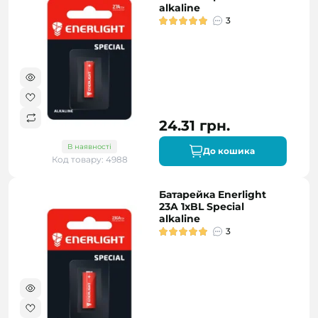
alkaline
3
24.31 грн.
В наявності
До кошика
Код товару: 4988
Батарейка Enerlight
23A 1xBL Special
alkaline
3