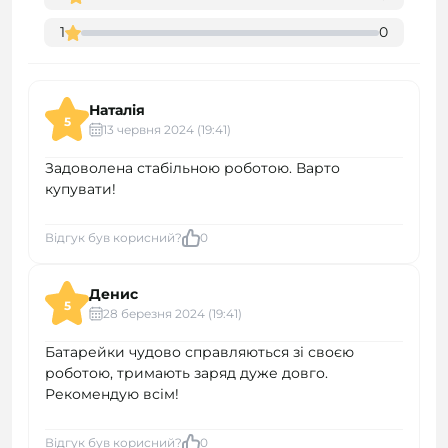
1
0
Наталія
5
13 червня 2024 (19:41)
Задоволена стабільною роботою. Варто
купувати!
Відгук був корисний?
0
Денис
5
28 березня 2024 (19:41)
Батарейки чудово справляються зі своєю
роботою, тримають заряд дуже довго.
Рекомендую всім!
Відгук був корисний?
0