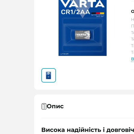
О
Н
П
Т
Т
Т
Т
В
Опис
Висока надійність і довгові