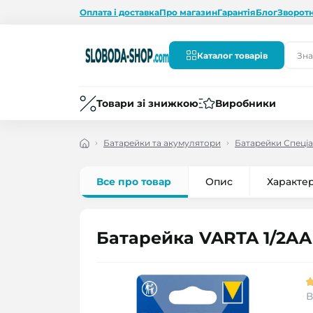
Оплата і доставка
Про магазин
Гарантія
Блог
Зворотн
Каталог товарів
Товари зі знижкою
Виробники
Батарейки та акумулятори
Батарейки Спеціа
Все про товар
Опис
Характе
Батарейка VARTA 1/2AA
В