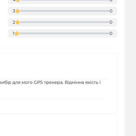
3
0
2
0
1
0
вибір для мого GPS трекера. Відмінна якість і