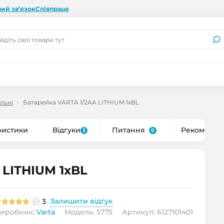
ий зв’язок
Співпраця
льні
Батарейка VARTA 1/2AA LITHIUM 1xBL
ристики
Відгуки
Питання
Рекоменду
3
0
 LITHIUM 1xBL
Залишити відгук
3
иробник:
Varta
Модель: 5775
Артикул: 6127101401