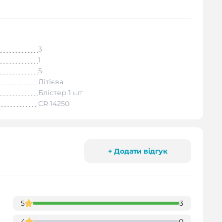
3
1
5
Літієва
Блістер 1 шт
CR 14250
+ Додати відгук
5
3
4
0