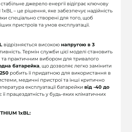
стабільне джерело енергії відіграє ключову
 1xBL – це рішення, яке забезпечує надійність
йки спеціально створені для того, щоб
их пристроїв та умов експлуатації.
L
відрізняється високою
напругою в 3
ктивність. Термін служби цієї моделі становить
им та практичним вибором для тривалого
одна батарейка
, що дозволяє легко замінити
250
робить її придатною для використання в
системи, медичні пристрої та інші критично
мпература експлуатації батарейки
від -40 до
є її працездатність у будь-яких кліматичних
ITHIUM 1xBL: