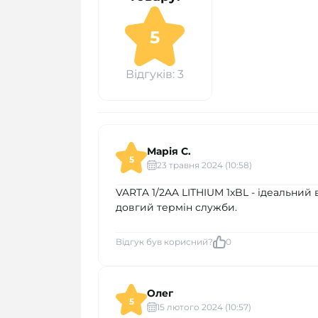
5
Відгуків: 3
Марія С.
5
23 травня 2024 (10:58)
VARTA 1/2AA LITHIUM 1xBL - ідеальний 
довгий термін служби.
Відгук був корисний?
0
Олег
5
15 лютого 2024 (10:57)