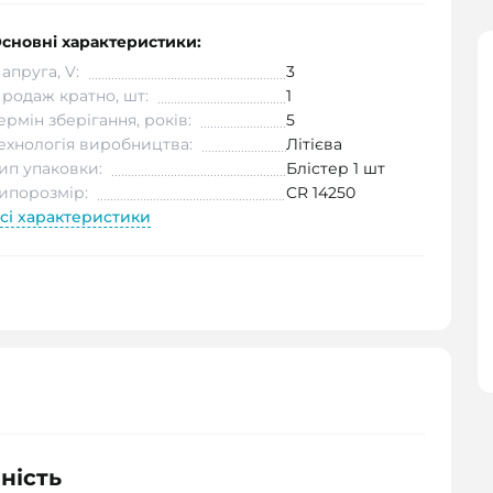
сновні характеристики:
апруга, V:
3
родаж кратно, шт:
1
ермін зберігання, років:
5
ехнологія виробництва:
Літієва
ип упаковки:
Блістер 1 шт
ипорозмір:
CR 14250
сі характеристики
чність