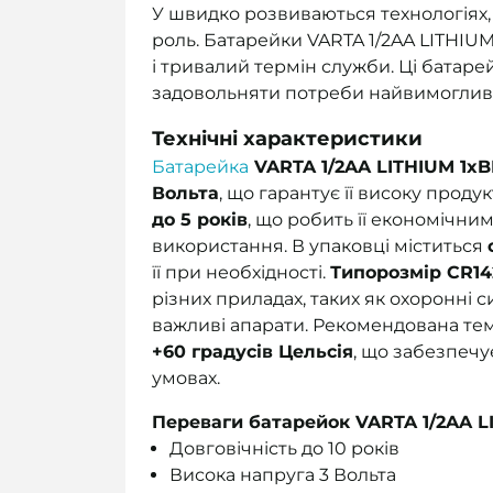
У швидко розвиваються технологіях, 
роль. Батарейки VARTA 1/2AA LITHIUM
і тривалий термін служби. Ці батаре
задовольняти потреби найвимогливіш
Технічні характеристики
Батарейка
VARTA 1/2AA LITHIUM 1xB
Вольта
, що гарантує її високу проду
до 5 років
, що робить її економічн
використання. В упаковці міститься
її при необхідності.
Типорозмір CR14
різних приладах, таких як охоронні 
важливі апарати. Рекомендована те
+60 градусів Цельсія
, що забезпечу
умовах.
Переваги батарейок VARTA 1/2AA L
Довговічність до 10 років
Висока напруга 3 Вольта