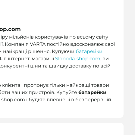
н
hop.com
іру мільйонів користувачів по всьому світу
ції. Компанія VARTA постійно вдосконалює свої
ам найкращі рішення. Купуючи
батарейки
L
в інтернет-магазині
Sloboda-shop.com
,
ви
конкурентні ціни та швидку доставку по всій
клієнта і пропонує тільки найкращі товари
оботи ваших пристроїв. Купуйте
батарейки
-shop.com і будьте впевнені в безперервній