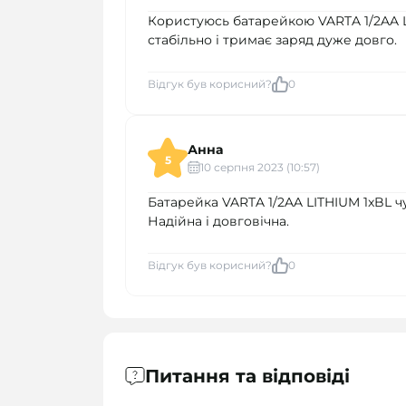
Користуюсь батарейкою VARTA 1/2AA 
стабільно і тримає заряд дуже довго.
Відгук був корисний?
0
Анна
5
10 серпня 2023 (10:57)
Батарейка VARTA 1/2AA LITHIUM 1xBL 
Надійна і довговічна.
Відгук був корисний?
0
Питання та відповіді