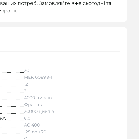
ваших потреб. Замовляйте вже сьогодні та
країні.
20
МЕК 60898-1
12
2
4000 циклів
Франція
20000 циклів
 кА
6,0
AC 400
-25 до +70
C