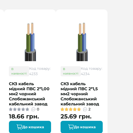
Код товару:
Код товару:
В
В
наявності
4233
наявності
4234
СКЗ кабель
СКЗ кабель
мідний ПВС 2*1,00
мідний ПВС 2*1,5
мм2 чорний
мм2 чорний
Слобожанський
Слобожанський
кабельний завод
кабельний завод
0
2
18.66 грн.
25.69 грн.
До кошика
До кошика