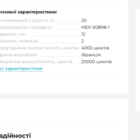
сновні характеристики:
омінальний струм In, А::
20
ідповідність стандарту:
МЕК 60898-1
арантія, міс:
12
ількість полюсів:
2
омутаційна зносостійкість, циклів:
4000 циклів
раїна-виробник:
Франція
еханічна зносостійкість, циклів:
20000 циклів
сі характеристики
адійності