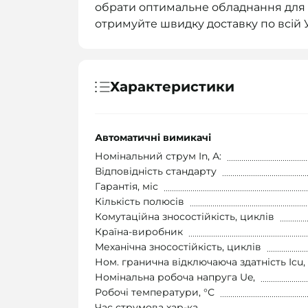
обрати оптимальне обладнання для 
отримуйте швидку доставку по всій У
Характеристики
Автоматичні вимикачі
Номінальний струм In, А:
Відповідність стандарту
Гарантія, міс
Кількість полюсів
Комутаційна зносостійкість, циклів
Країна-виробник
Механічна зносостійкість, циклів
Ном. гранична відключаюча здатність Icu,
Номінальна робоча напруга Ue,
Робочі температури, °С
Час струмова хар-ка