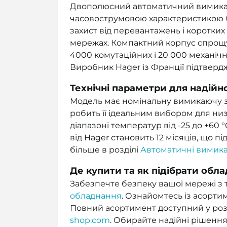
Двополюсний автоматичний вимикач
часовострумовою характеристикою C 
захист від перевантажень і коротки
мережах. Компактний корпус спрощує
4000 комутаційних і 20 000 механічн
Виробник Hager із Франції підтвердж
Технічні параметри для надійно
Модель має номінальну вимикаючу зд
робить її ідеальним вибором для ни
діапазоні температур від -25 до +60 °
від Hager становить 12 місяців, що п
більше в розділі
Автоматичні вимика
Де купити та як підібрати обл
Забезпечте безпеку вашої мережі з 
обладнання
. Ознайомтесь із асорт
Повний асортимент доступний у роз
shop.com
. Обирайте надійні рішенн