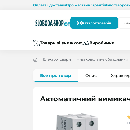
Оплата і доставка
Про магазин
Гарантія
Блог
Зворотн
Каталог товарів
Товари зі знижкою
Виробники
Електротовари
Низьковольтне обладнання
Все про товар
Опис
Характе
Автоматичний вимикач
В