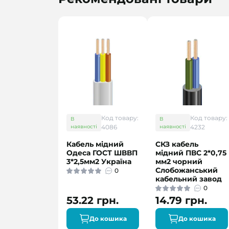
Код товару:
Код товару:
В
В
наявності
4086
наявності
4232
Кабель мідний
СКЗ кабель
Одеса ГОСТ ШВВП
мідний ПВС 2*0,75
3*2,5мм2 Україна
мм2 чорний
Слобожанський
0
кабельний завод
0
53.22 грн.
14.79 грн.
До кошика
До кошика