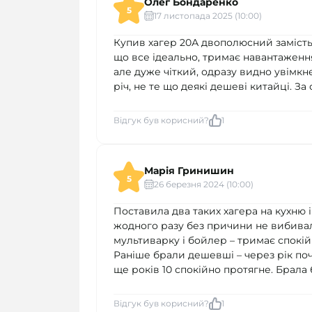
Олег Бондаренко
5
17 листопада 2025 (10:00)
Купив хагер 20А двополюсний замість 
що все ідеально, тримає навантаження 
але дуже чіткий, одразу видно увімкне
річ, не те що деякі дешеві китайці. За
Відгук був корисний?
1
Марія Гринишин
5
26 березня 2024 (10:00)
Поставила два таких хагера на кухню і
жодного разу без причини не вибивал
мультиварку і бойлер – тримає спокійн
Раніше брали дешевші – через рік по
ще років 10 спокійно протягне. Брала 
Відгук був корисний?
1