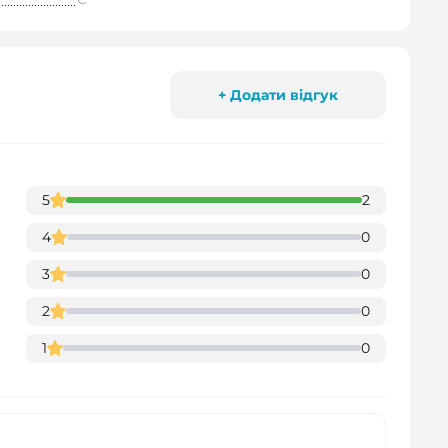
+ Додати відгук
5
2
4
0
3
0
2
0
1
0