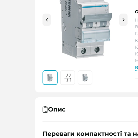
О
Н
В
Г
К
К
К
М
В
Опис
Переваги компактності та н