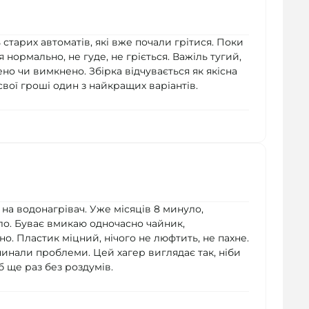
старих автоматів, які вже почали грітися. Поки
нормально, не гуде, не гріється. Важіль тугий,
но чи вимкнено. Збірка відчувається як якісна
 свої гроші один з найкращих варіантів.
 на водонагрівач. Уже місяців 8 минуло,
о. Буває вмикаю одночасно чайник,
о. Пластик міцний, нічого не люфтить, не пахне.
чинали проблеми. Цей хагер виглядає так, ніби
б ще раз без роздумів.