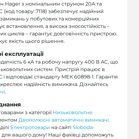
 Hager з номінальним струмом 20А та
(код товару: 7118) забезпечує надійний
х замикань у побутових та комерційних
 встановлення, а висока зносостійкість –
их циклів – гарантує довговічність пристрою.
ує якість цього рішення.
ї експлуатації
атність 6 кА та робочу напругу 400 В AC, що
зьковольтних систем. Пристрій працює в
С і відповідає стандарту МЕК 60898-1. Гарантія
ідкреслює надійність вимикача. Дізнайтесь
чі
.
аднання
товарами з категорії
Низьковольтне
иментом
Двополюсні автоматичні вимикачі
.
ділі
Електротовари
на сайті
Sloboda-
я для вашого дому! Наші фахівці допоможуть