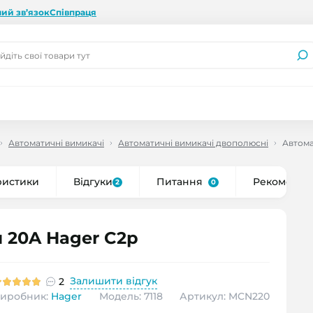
ий зв’язок
Співпраця
Автоматичні вимикачі
Автоматичні вимикачі двополюсні
Автома
ристики
Відгуки
Питання
Рекоменду
2
0
 20A Hager C2р
Залишити відгук
2
иробник:
Hager
Модель: 7118
Артикул: MCN220