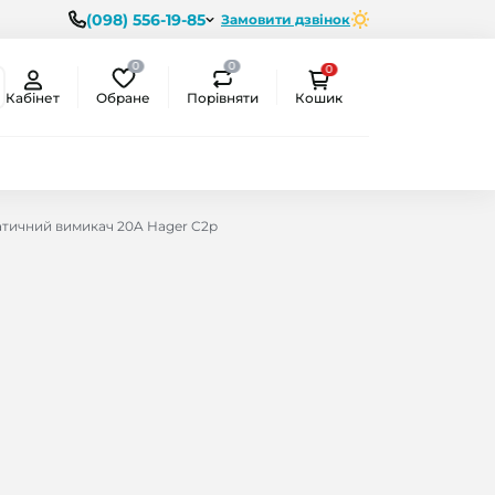
(098) 556-19-85
Замовити дзвінок
0
0
0
Обране
Порівняти
Кабінет
Кошик
тичний вимикач 20A Hager C2р
ємо