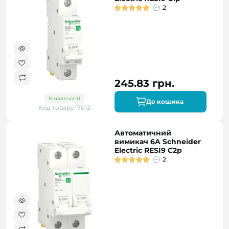
2
245.83 грн.
В наявності
До кошика
Код товару: 7012
Автоматичний
вимикач 6A Schneider
Electric RESI9 C2р
2