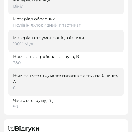
Матеріал ізоляції
Вініл
Матеріал оболонки
Полівінілхлоридний пластикат
Матеріал струмопровідної жили
100% Мідь
Номінальна робоча напруга, В
380
Номінальне струмове навантаження, не більше,
A
6
Частота струму, Гц
50
Відгуки